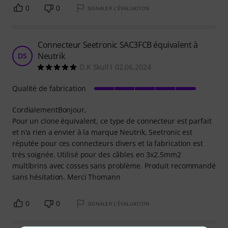
0
0
SIGNALER L'ÉVALUATION
Connecteur Seetronic SAC3FCB équivalent à
Neutrik
DS
D.K Skull1 02.06.2024
Qualité de fabrication
CordialementBonjour,
Pour un clone équivalent, ce type de connecteur est parfait
et n'a rien a envier à la marque Neutrik, Seetronic est
réputée pour ces connecteurs divers et la fabrication est
très soignée. Utilisé pour des câbles en 3x2.5mm2
multibrins avec cosses sans problème. Produit recommandé
sans hésitation. Merci Thomann
0
0
SIGNALER L'ÉVALUATION