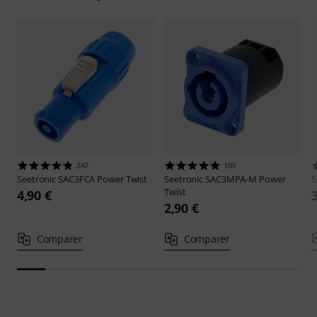
247
103
Seetronic
SAC3FCA Power Twist
Seetronic
SAC3MPA-M Power
S
Twist
4,90 €
2,90 €
Comparer
Comparer