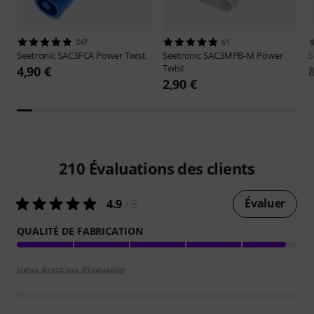
247
61
Seetronic
SAC3FCA Power Twist
Seetronic
SAC3MPB-M Power
S
Twist
4,90 €
2,90 €
210
Évaluations des clients
Évaluer
4.9
/ 5
QUALITÉ DE FABRICATION
Lignes directrices d'évaluation