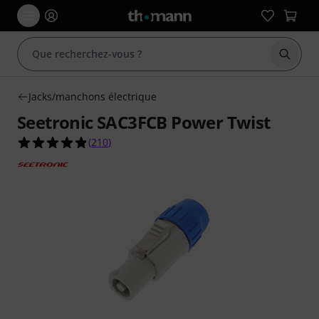
Démarr
Jacks/manchons électrique
Seetronic SAC3FCB Power Twist
4.9 étoiles sur 5 d'après 210 évaluations clients
(
210
)