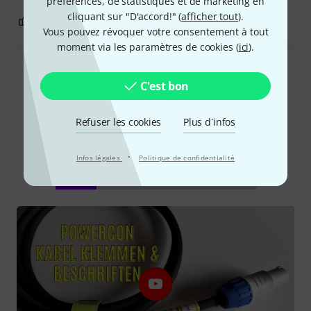
préférences, de statistiques et de marketing en
cliquant sur "D'accord!" (
afficher tout
).
0
0
SIGNALER L'ÉVALUATION
Vous pouvez révoquer votre consentement à tout
moment via les paramètres de cookies (
ici
).
Lire toutes les évaluations
C'est bon
Refuser les cookies
Plus d´infos
Le saviez-vous?
·
Infos légales
Politique de confidentialité
Tout
Vidéos
Téléchargements