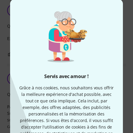
Équivalent au neutrik
A
Antoine1252d 27.10.2021
Qualité de fabrication
Exactement pareil que les neutik
0
0
SIGNALER L'ÉVALUATION
Power twist
Servis avec amour !
J
Jerem_rt 23.12.2020
Grâce à nos cookies, nous souhaitons vous offrir
Qualité de fabrication
la meilleure expérience d'achat possible, avec
tout ce que cela implique. Cela inclut, par
Parfait!
exemple, des offres adaptées, des publicités
Super pratique à utiliser, les branchements sont top et la
personnalisées et la mémorisation des
soudure est facile comme les fiches ne sont pas trop
préférences. Si vous êtes d'accord, il vous suffit
cachées. Fait vraiment bien le travail.
d'accepter l'utilisation de cookies à des fins de