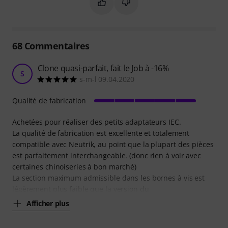
Marquer ce résumé comme utile
Marquer ce résumé comme in
68
Commentaires
Clone quasi-parfait, fait le Job à -16%
S
s-m-l 09.04.2020
Qualité de fabrication
Achetées pour réaliser des petits adaptateurs IEC.
La qualité de fabrication est excellente et totalement
compatible avec Neutrik, au point que la plupart des pièces
est parfaitement interchangeable. (donc rien à voir avec
certaines chinoiseries à bon marché)
La section maximum admissible dans les bornes à vis est
légèrement plus faible que la version du
Afficher plus