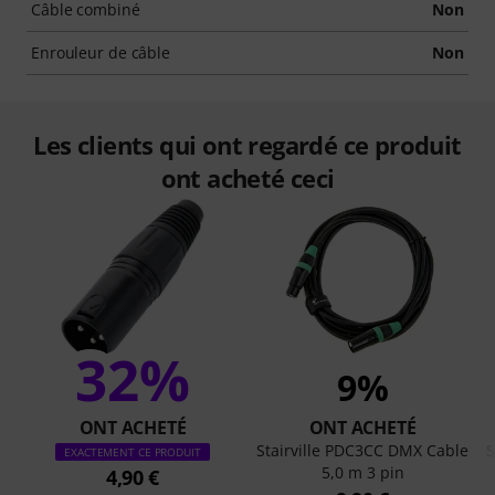
Câble combiné
Non
Enrouleur de câble
Non
Les clients qui ont regardé ce produit
ont acheté ceci
32%
9%
ONT ACHETÉ
ONT ACHETÉ
Stairville PDC3CC DMX Cable
S
EXACTEMENT CE PRODUIT
5,0 m 3 pin
4,90 €