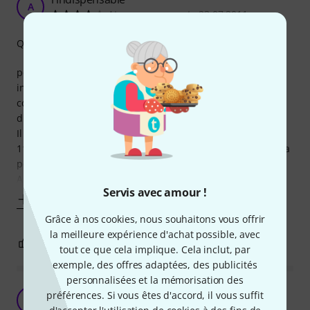
A
Atmos-evenements 23.07.2011
Qualité de fabrication
pour vos terminaisons de ligne dmx cet accessoire est
indispensable sans lui vos asservis ne fonctionneront pas
comme il faut (perte de signal) si vous les utilisés en mode
dmx ou maitre esclave.
Il comporte une résistance entre le data+ et data- de
110Ohms la norme voudrait une 120Ohms mais cela suffira
pour une installation de taille moyenne.
A quand un
Servis avec amour !
Afficher plus
Grâce à nos cookies, nous souhaitons vous offrir
la meilleure expérience d'achat possible, avec
9
1
SIGNALER L'ÉVALUATION
tout ce que cela implique. Cela inclut, par
exemple, des offres adaptées, des publicités
personnalisées et la mémorisation des
Avis DMX Endstecker XLR 3-Pol
préférences. Si vous êtes d'accord, il vous suffit
A
aureliensmart 26.07.2011