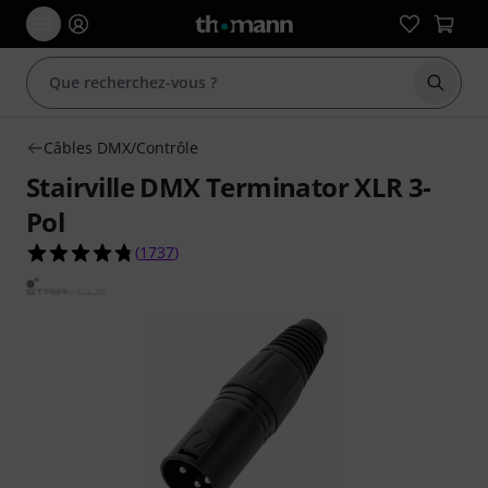
Démarr
Câbles DMX/Contrôle
Stairville DMX Terminator XLR 3-
Pol
4.7 étoiles sur 5 d'après 1737 évaluations clients
(
1737
)