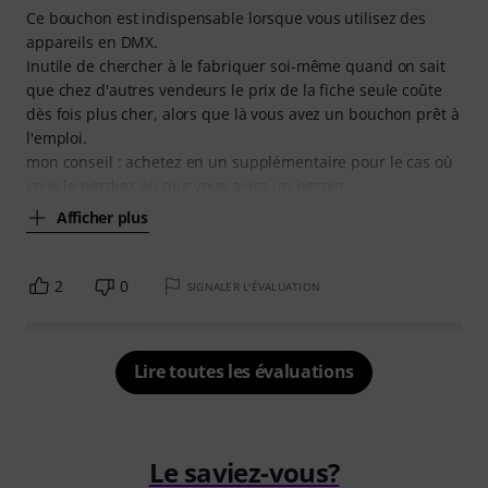
Ce bouchon est indispensable lorsque vous utilisez des
appareils en DMX.
Inutile de chercher à le fabriquer soi-même quand on sait
que chez d'autres vendeurs le prix de la fiche seule coûte
dès fois plus cher, alors que là vous avez un bouchon prêt à
l'emploi.
mon conseil : achetez en un supplémentaire pour le cas où
vous le perdiez où que vous ayiez un besoin
Afficher plus
2
0
SIGNALER L'ÉVALUATION
Lire toutes les évaluations
Le saviez-vous?