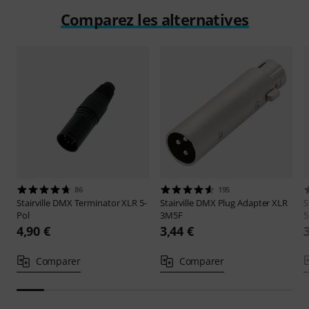
Comparez les alternatives
86
195
Stairville
DMX Terminator XLR 5-
Stairville
DMX Plug Adapter XLR
S
Pol
3M5F
4,90 €
3,44 €
Comparer
Comparer