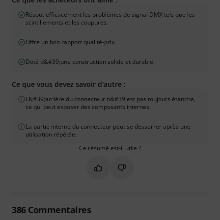
Résout efficacement les problèmes de signal DMX tels que les
scintillements et les coupures.
Offre un bon rapport qualité-prix.
Doté d&#39;une construction solide et durable.
Ce que vous devez savoir d'autre :
L&#39;arrière du connecteur n&#39;est pas toujours étanche,
ce qui peut exposer des composants internes.
La partie interne du connecteur peut se desserrer après une
utilisation répétée.
Ce résumé est-il utile ?
Marquer ce résumé comme utile
Marquer ce résumé comme in
386
Commentaires