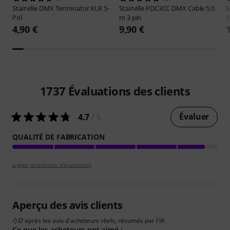
Stairville
DMX Terminator XLR 5-
Stairville
PDC3CC DMX Cable 5,0
S
Pol
m 3 pin
1
4,90 €
9,90 €
1737
Évaluations des clients
Évaluer
4.7
/ 5
QUALITÉ DE FABRICATION
Lignes directrices d'évaluation
Aperçu des avis clients
D'après les avis d'acheteurs réels, résumés par l'IA
Ce que les acheteurs ont aimé :