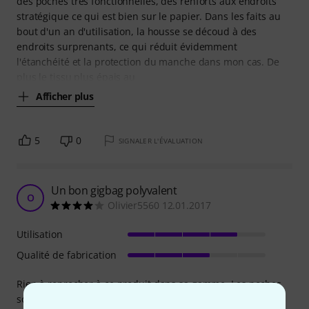
des poches très fonctionnelles, des renforts aux endroits
stratégique ce qui est bien sur le papier. Dans les faits au
bout d'un an d'utilisation, la housse se découd à des
endroits surprenants, ce qui réduit évidemment
l'étanchéité et la protection du manche dans mon cas. De
plus le tissu plus épais au
Afficher plus
5
0
SIGNALER L'ÉVALUATION
Un bon gigbag polyvalent
O
Olivier5560 12.01.2017
Utilisation
Qualité de fabrication
Rien à reprocher à ce produit dans sa gamme. Les poches
sont spacieuses et permettent de s?encombrer d'un tas