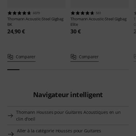
6079
561
Thomann
Acoustic-Steel Gigbag
Thomann
Acoustic-Steel Gigbag
BK
Elite
G
24,90 €
30 €
Comparer
Comparer
Navigateur intelligent
Thomann Housses pour Guitares Acoustiques en un
clin d'oeil
Aller à la catégorie Housses pour Guitares