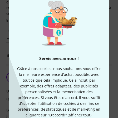
d'accessoires : partitions, stand pliable, sangles, cordes de
rechange, tablette, enregistreur etc. On a même tendance à
surcharger, ce qui entraîne un déplacement du centre de
gravité qui déséquilibre l'usage de la poignée...
Dans le genre gigbag
Afficher plus
3
0
SIGNALER L'ÉVALUATION
Servis avec amour !
Grâce à nos cookies, nous souhaitons vous offrir
Rapport qualité prix imbatable
la meilleure expérience d'achat possible, avec
X
Xavier69100 14.10.2021
tout ce que cela implique. Cela inclut, par
exemple, des offres adaptées, des publicités
Utilisation
personnalisées et la mémorisation des
préférences. Si vous êtes d'accord, il vous suffit
Qualité de fabrication
d'accepter l'utilisation de cookies à des fins de
préférences, de statistiques et de marketing en
La mousse de protection est épaisse et dense.
cliquant sur "D'accord!" (
afficher tout
).
Je recommande cet achat, au vu du prix.