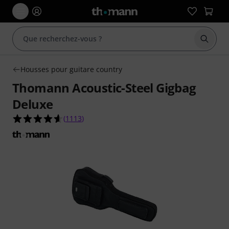
Démarr
Housses pour guitare country
Thomann Acoustic-Steel Gigbag
Deluxe
4.6 étoiles sur 5 d'après 1113 évaluations clients
(
1113
)