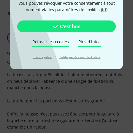
Vous pouvez révoquer votre consentement à tout
moment via les paramètres de cookies (
ici
).
0
0
SIGNALER L'ÉVALUATION
C'est bon
plutôt bien, mais...
P
Patrick- 07.02.2024
Refuser les cookies
Plus d´infos
Utilisation
·
Infos légales
Politique de confidentialité
Qualité de fabrication
La housse a l'air plutôt solide et bien rembourée, toutefois
on peut déplorer l'absence d'une sangle de fixation du
manche dans la housse.
La poche pour les partitions n'est pas très grande.
Enfin, la housse n'est pas assez épaisse pour la guitare à
laquelle elle était destinée (guitare folk Fender). J'ai donc
demandé un retour.