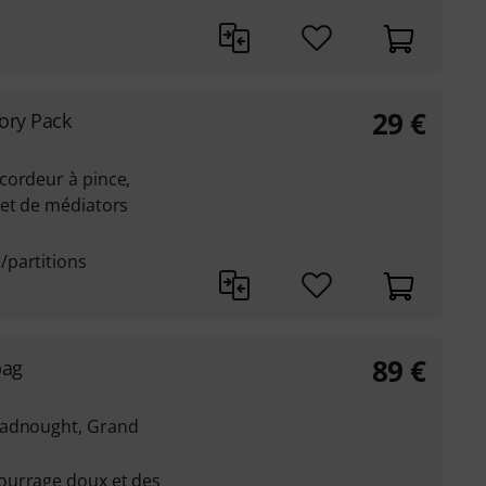
29
€
ory Pack
cordeur à pince,
 et de médiators
/partitions
89
€
bag
eadnought, Grand
ourrage doux et des