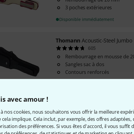
3 poches extérieures
Disponible immédiatement
Thomann
Acoustic-Steel Jumbo
605
Rembourrage en mousse de 
Sangles sac à dos
Contours renforcés
Disponible immédiatement
is avec amour !
Gator
G-PG E/A Double Bag
à nos cookies, nous souhaitons vous offrir la meilleure expér
29
 cela implique. Cela inclut, par exemple, des offres adaptées, 
Pour 1 guitare électrique et 1 
sation des préférences. Si vous êtes d'accord, il vous suffit d'
(également 12 cordes)
ns de préférences, de statistiques et de marketing en cliquant 