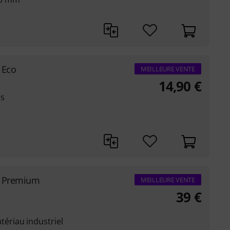
 Eco
MEILLEURE VENTE
14,90
€
es
g Premium
MEILLEURE VENTE
39
€
riau industriel