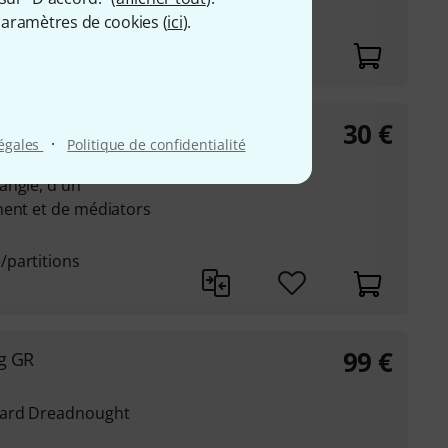
aramètres de cookies (
ici
).
30
€
sory Pack
·
légales
Politique de confidentialité
angle, d'un
ment et de médiators
/partitions
99
€
ag GR
dard Dreadnought