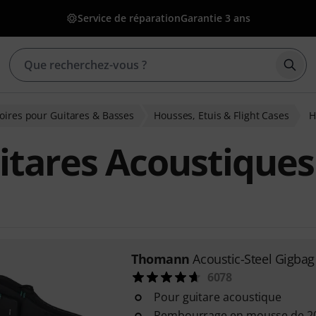
Service de réparation
Garantie 3 ans
Déma
oires pour Guitares & Basses
Housses, Etuis & Flight Cases
H
itares Acoustiques
Thomann
Acoustic-Steel Gigbag
6078
Pour guitare acoustique
Rembourrage en mousse de 