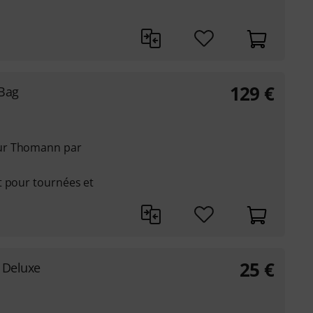
129
€
 Bag
ur Thomann par
t pour tournées et
25
€
 Deluxe