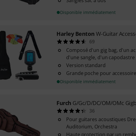
Sangles sac à dos
Disponible immédiatement
Harley Benton
W-Guitar Access
69
Composé d'un gig bag, d'un ac
d'une sangle, d'un capodastre
Version standard
Grande poche pour accessoire
Disponible immédiatement
Furch
G/Gc/D/DC/OM/OMc Gig
36
Pour guitares acoustiques Dr
Auditorium, Orchestra
Haute protection par un remb