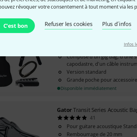
Série ProGo Ultimate
pouvez révoquer votre consentement à tout moment via les p
Rembourrage ultra épais
Disponible immédiatement
Refuser les cookies
Plus d´infos
C'est bon
Harley Benton
EW-Guitar Acces
Infos 
81
Composé d'un gig bag, d'une s
capodastre, d'un câble instru
Version standard
Grande poche pour accessoire
Disponible immédiatement
Gator
Transit Series Acoustic B
41
Pour guitare acoustique Stan
Rembourrage de 20 mm