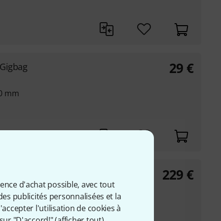
29
€
 Gigbag
20 mm
229
€
ience d'achat possible, avec tout
des publicités personnalisées et la
guitare acoustique
accepter l'utilisation de cookies à
sur "D'accord!" (
afficher tout
).