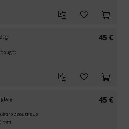
45
€
 Bag
dnought
45
€
igbag
guitare acoustique
20 mm