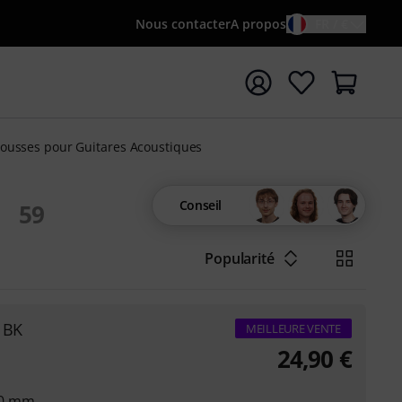
Nous contacter
A propos
FR / €
rrer la recherche avec le terme de recherche {searchTerm
ousses pour Guitares Acoustiques
Conseil
59
Popularité
 BK
MEILLEURE VENTE
24,90
€
20 mm