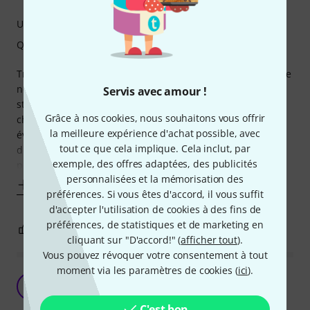
Utilisation
Qualité de fabrication
Très beau et solide gigbag qui abrite et protège à présent le
non moins splendide Resoking custom line de HB, un b-
Servis avec amour !
stock nickel sur lequel je n'ai même pas eu besoin de
Grâce à nos cookies, nous souhaitons vous offrir
changer les cordes !! (j'en parle ici étant donné que son
la meilleure expérience d'achat possible, avec
évaluation n'est pas possible quand l'article n'est plus
tout ce que cela implique. Cela inclut, par
disponible ??). Et les nombreuses poches du gigbag
exemple, des offres adaptées, des publicités
permettent d'avoir toujours à
personnalisées et la mémorisation des
Afficher plus
préférences. Si vous êtes d'accord, il vous suffit
d'accepter l'utilisation de cookies à des fins de
préférences, de statistiques et de marketing en
0
0
SIGNALER L'ÉVALUATION
cliquant sur "D'accord!" (
afficher tout
).
Vous pouvez révoquer votre consentement à tout
moment via les paramètres de cookies (
ici
).
Parfait !
F
Fifi33 21.01.2023
C'est bon