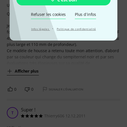
Utilisation
Qualité de fabrication
Refuser les cookies
Plus d´infos
Je recherchais une housse pour remplacer l’étui rigide
·
Infos légales
Politique de confidentialité
format jumbo (qui pèse une tonne !) de ma ma Takamine EF
450M HG aux généreuses dimensions (caisse de 400 mm au
plus large et 110 mm de profondeur).
Ce modèle de housse a retenu toute mon attention, d’abord
par sa couleur qui change du sempiternel noir et par ses
évaluations très élogieuses sur sa qualité de
Afficher plus
0
0
SIGNALER L'ÉVALUATION
Super !
T
Thierry606 12.12.2011