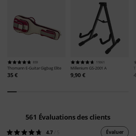
859
11061
Thomann
E-Guitar Gigbag Elite
Millenium
GS-2001 A
35 €
9,90 €
561
Évaluations des clients
Évaluer
4.7
/ 5