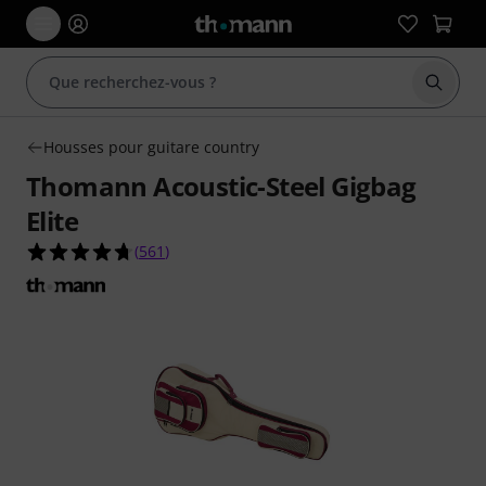
Démarr
Housses pour guitare country
Thomann Acoustic-Steel Gigbag
Elite
4.7 étoiles sur 5 d'après 561 évaluations clients
(
561
)