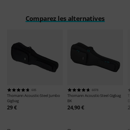
Comparez les alternatives
605
6078
Thomann
Acoustic-Steel Jumbo
Thomann
Acoustic-Steel Gigbag
Gigbag
BK
D
29 €
24,90 €