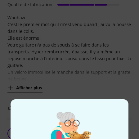
Qualité de fabrication
Wouhaw !
C'est le premier mot qu'il m'est venu quand j'ai vu la housse
dans le colis.
Elle est énorme !
Votre guitare n'a pas de soucis à se faire dans les
transports. Hyper rembourrée, épaisse, il y a même un
repose manche à l'intérieur cousu dans le tissu pour fixer la
guitare.
Un velcro immobilise le manche dans le support et la gratte
ne bouge
Afficher plus
2
0
SIGNALER L'ÉVALUATION
Parfait
J
jb2cepas 16.01.2022