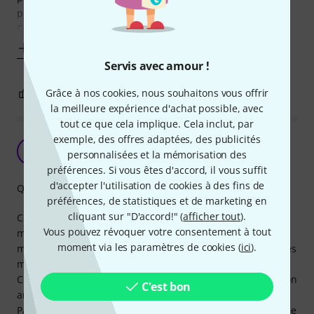
patchs.
Ceci dit, c'est du
Afficher plus
Servis avec amour !
Grâce à nos cookies, nous souhaitons vous offrir
1
0
SIGNALER L'ÉVALUATION
la meilleure expérience d'achat possible, avec
tout ce que cela implique. Cela inclut, par
exemple, des offres adaptées, des publicités
Rapport qualité prix cohérent
T
personnalisées et la mémorisation des
Tama1 03.05.2022
préférences. Si vous êtes d'accord, il vous suffit
d'accepter l'utilisation de cookies à des fins de
Qualité de fabrication
préférences, de statistiques et de marketing en
cliquant sur "D'accord!" (
afficher tout
).
Ce ne sont clairement pas les câbles les plus fiables du
Vous pouvez révoquer votre consentement à tout
marché. Avec une utilisation intensive la durée de vie est
moment via les paramètres de cookies (
ici
).
moyenne. Les faux contacts sont fréquents passés quelques
mois.
Cependant le prix est vraiment accessible. On en a pour son
C'est bon
argent.
Parfait pour une utilisation en home studio, moins pour une