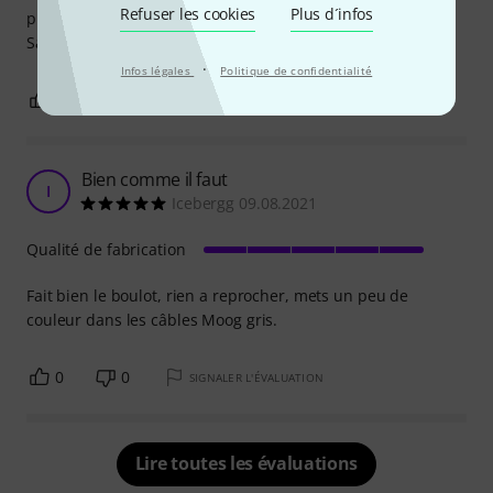
Refuser les cookies
Plus d´infos
prestation live.
Satisfait dans l'ensemble
·
Infos légales
Politique de confidentialité
1
0
SIGNALER L'ÉVALUATION
Bien comme il faut
I
Icebergg 09.08.2021
Qualité de fabrication
Fait bien le boulot, rien a reprocher, mets un peu de
couleur dans les câbles Moog gris.
0
0
SIGNALER L'ÉVALUATION
Lire toutes les évaluations