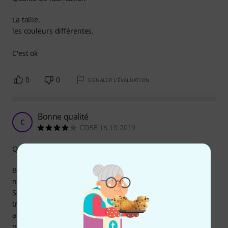
La taille,
les couleurs différentes.
C'est ok
0
0
SIGNALER L'ÉVALUATION
Bonne qualité
C
CDBE 16.10.2019
Qualité de fabrication
Bonne qualité de fabrication, après un an d'utilisation, je
n'ai jamais rencontré aucun soucis.
Seul reproche possible, une largeur de cable un petit peu
trop volumineuse par rapport à ce qui se fait chez les
autres fabricants. Il en résulte un cable moins souple et
parfois un petit peu plus difficile à manipuler lors de gros