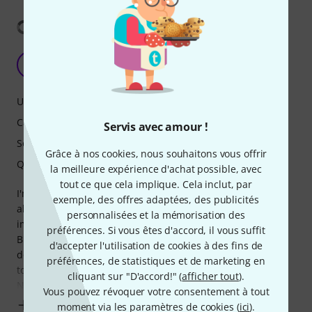
Afficher la traduction
The sound lab I've been looking for
N
nzimas 26.02.2026
Utilisation
Caractéristiques
Servis avec amour !
Son
Grâce à nos cookies, nous souhaitons vous offrir
Qualité de fabrication
la meilleure expérience d'achat possible, avec
tout ce que cela implique. Cela inclut, par
I'm familiar with the Plaits for several years now and I
exemple, des offres adaptées, des publicités
almost purchased one of its many software
personnalisées et la mémorisation des
implementations for about 13 times less.
préférences. Si vous êtes d'accord, il vous suffit
But because I value immediacy and hands-on control that
d'accepter l'utilisation de cookies à des fins de
does not require extensive MIDI mapping, I finally decided
préférences, de statistiques et de marketing en
to take the plunge and give the Grind a chance.
cliquant sur "D'accord!" (
afficher tout
).
Not only did it not disappoint, but it is largely
Vous pouvez révoquer votre consentement à tout
Afficher plus
moment via les paramètres de cookies (
ici
).