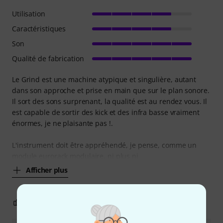
Utilisation
Caractéristiques
Son
Qualité de fabrication
Le Grind est une machine atypique et singulière, autant
dans son approche et prise en main que sur le plan sonore.
Il sort des sons surprenant, la qualité est au rendez vous. Il
est capable de sortir des kick et des infra basse vraiment
énormes, je ne plaisante pas !.
L'instrument doit être appréhendé, je pense, comme un
module eurorack modulaire, ni plus ni
Afficher plus
9
0
SIGNALER L'ÉVALUATION