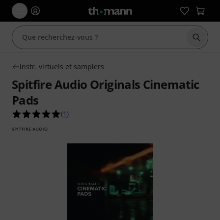
Démarr
instr. virtuels et samplers
Spitfire Audio Originals Cinematic
Pads
5.0 étoiles sur 5 d'après 1 évaluations clients
(
1
)