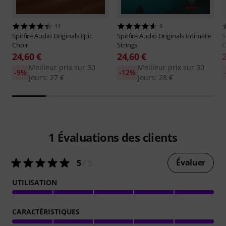
11
9
Spitfire Audio
Originals Epic
Spitfire Audio
Originals Intimate
S
Choir
Strings
C
24,60 €
24,60 €
Meilleur prix sur 30
Meilleur prix sur 30
-9%
-12%
jours: 27 €
jours: 28 €
1
Évaluations des clients
Évaluer
5
/ 5
UTILISATION
CARACTÉRISTIQUES