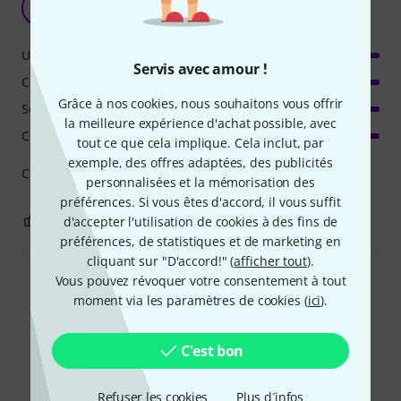
D
Davids29 11.01.2025
Utilisation
Servis avec amour !
Caractéristiques
Grâce à nos cookies, nous souhaitons vous offrir
Son/Qualité
la meilleure expérience d'achat possible, avec
Consommation de ressources
tout ce que cela implique. Cela inclut, par
exemple, des offres adaptées, des publicités
Cela rend le jeu de percussions avec les doigts amusant.
personnalisées et la mémorisation des
préférences. Si vous êtes d'accord, il vous suffit
0
0
d'accepter l'utilisation de cookies à des fins de
SIGNALER L'ÉVALUATION
préférences, de statistiques et de marketing en
cliquant sur "D'accord!" (
afficher tout
).
Vous pouvez révoquer votre consentement à tout
Lire toutes les évaluations
moment via les paramètres de cookies (
ici
).
C'est bon
Le saviez-vous?
Refuser les cookies
Plus d´infos