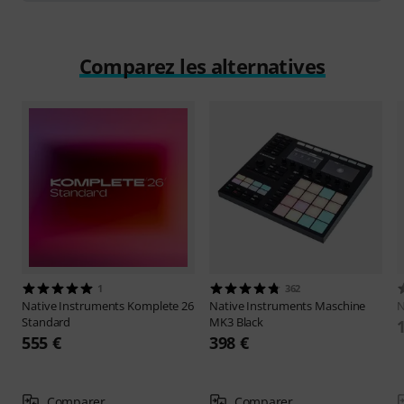
Comparez les alternatives
1
362
Native Instruments
Komplete 26
Native Instruments
Maschine
N
Standard
MK3 Black
555 €
398 €
Comparer
Comparer