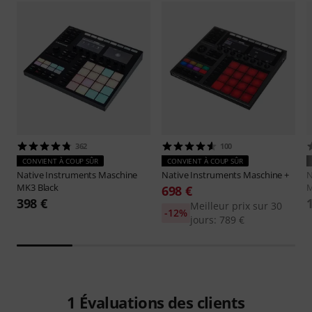
362
100
CONVIENT À COUP SÛR
CONVIENT À COUP SÛR
Native Instruments
Maschine
Native Instruments
Maschine +
N
MK3 Black
M
698 €
398 €
Meilleur prix sur 30
-12%
jours: 789 €
1
Évaluations des clients