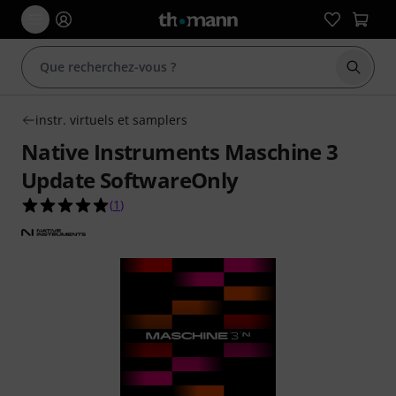
Démarr
instr. virtuels et samplers
Native Instruments Maschine 3
Update SoftwareOnly
5.0 étoiles sur 5 d'après 1 évaluations clients
(
1
)