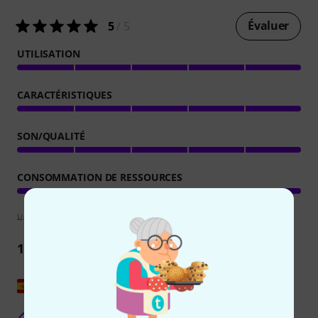
Évaluer
5
/ 5
UTILISATION
CARACTÉRISTIQUES
SON/QUALITÉ
CONSOMMATION DE RESSOURCES
Lignes directrices d'évaluation
1
Commentaire
Afficher l'original
J'adore ce logiciel