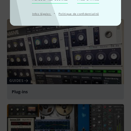
Tout
Guides
Rapports de test
·
Infos légales
Politique de confidentialité
GUIDES
Plug-ins