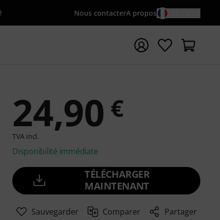
é
Nous contacter
A propos
FR / €
rrer la recherche avec le terme de recherche {searchTerm
24,90
€
TVA incl.
Disponibilité immédiate
TÉLÉCHARGER
MAINTENANT
Sauvegarder
Comparer
Partager