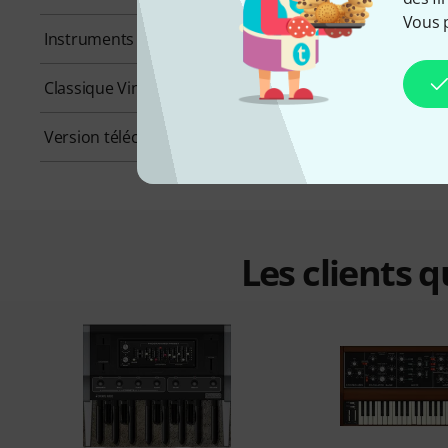
Vous 
Instruments à cordes frottées
Non
Classique Vintage
Oui
Version téléchargeable
Oui
Les clients 