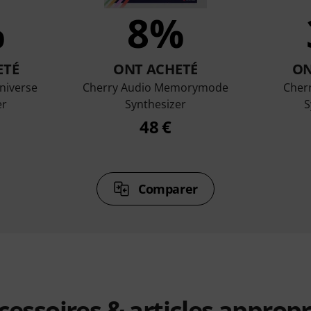
%
8%
ETÉ
ONT ACHETÉ
ON
niverse
Cherry Audio Memorymode
Cher
er
Synthesizer
S
48 €
Comparer
cessoires & articles appropr