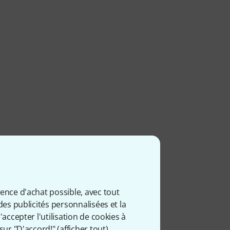
ience d'achat possible, avec tout
des publicités personnalisées et la
accepter l'utilisation de cookies à
sur "D'accord!" (
afficher tout
).