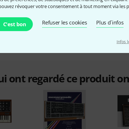
pouvez révoquer votre consentement à tout moment via les p
Synthétiseurs
Oui
Refuser les cookies
Plus d´infos
C'est bon
Contrôleur hardware
Non
Infos 
qui ont regardé ce produit on