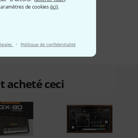
aramètres de cookies (
ici
).
·
légales
Politique de confidentialité
t acheté ceci