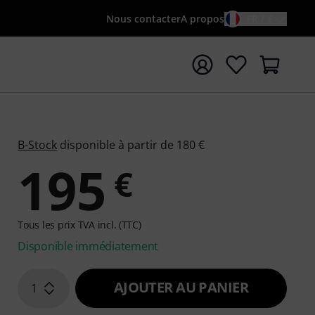
Nous contacter
A propos
FR / €
rrer la recherche avec le terme de recherche {searchTerm
B-Stock
disponible à partir de 180 €
195
€
Tous les prix TVA incl. (TTC)
Disponible immédiatement
AJOUTER AU PANIER
1