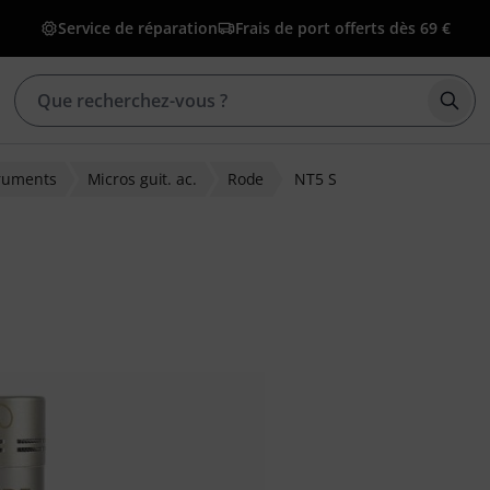
Service de réparation
Frais de port offerts dès 69 €
Déma
truments
Micros guit. ac.
Rode
NT5 S
ions clients