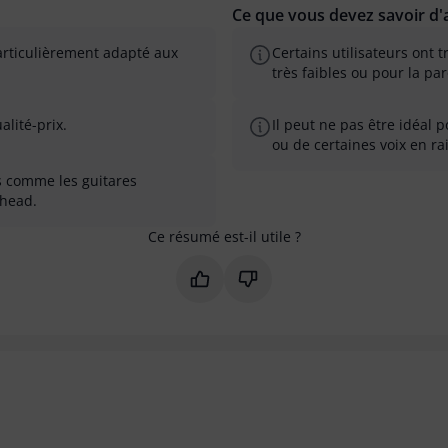
Ce que vous devez savoir d'a
particulièrement adapté aux
Certains utilisateurs ont
très faibles ou pour la par
alité-prix.
Il peut ne pas être idéal 
ou de certaines voix en rai
ts comme les guitares
rhead.
Ce résumé est-il utile ?
Marquer ce résumé comme utile
Marquer ce résumé comme