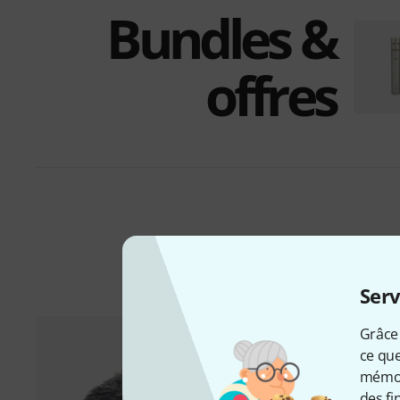
Bundles &
offres
Ac
Serv
Grâce 
ce que
mémori
des fi