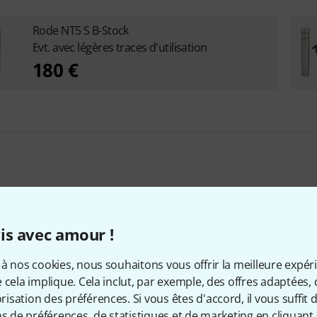
Rode NT5 S B-Stock
Evt. avec légères traces d'utilisation
180 €
cessoires & articles appropr
is avec amour !
à nos cookies, nous souhaitons vous offrir la meilleure expér
 cela implique. Cela inclut, par exemple, des offres adaptées, 
sation des préférences. Si vous êtes d'accord, il vous suffit d'
ns de préférences, de statistiques et de marketing en cliquant 