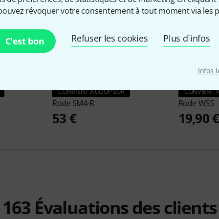
pouvez révoquer votre consentement à tout moment via les p
Refuser les cookies
Plus d´infos
C'est bon
Infos 
40
CONVIENT À COUP SÛR
CONVIENT À
Rode
SM4-R
Rode
WS5
53 €
19,90 
163
Évaluations des clients