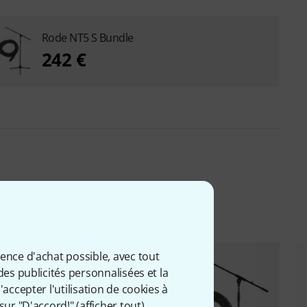
Rode NT5 S Bundle
242 €
iés
ience d'achat possible, avec tout
des publicités personnalisées et la
accepter l'utilisation de cookies à
sur "D'accord!" (
afficher tout
).