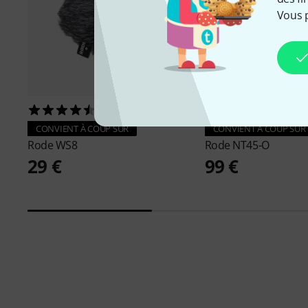
Vous 
70
59
CONVIENT À COUP SÛR
CONVIENT À COUP SÛR
Rode
WS8
Rode
NT45-O
29 €
99 €