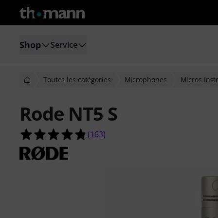
Shop
Service
Toutes les catégories
Microphones
Micros Ins
Rode NT5 S
4.8 étoiles sur 5 d'après 163 évaluat
(
163
)