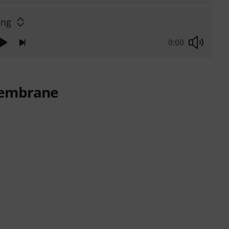
ing
0:00
membrane