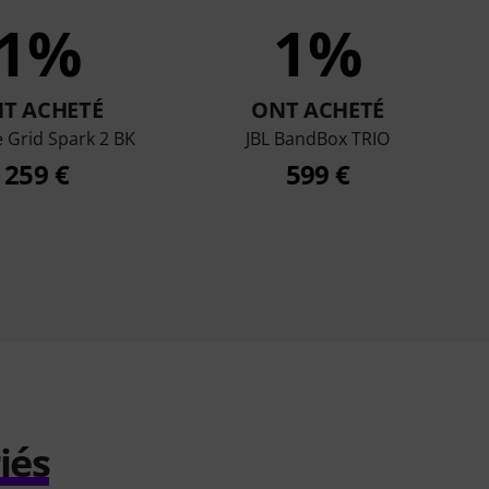
1%
1%
T ACHETÉ
ONT ACHETÉ
e Grid Spark 2 BK
JBL BandBox TRIO
259 €
599 €
iés