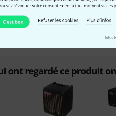
465 €
pouvez révoquer votre consentement à tout moment via les p
Refuser les cookies
Plus d´infos
C'est bon
Infos 
qui ont regardé ce produit on