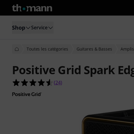
Shop
Service
Toutes les catégories
Guitares & Basses
Amplis
Positive Grid Spark Ed
4.5 étoiles sur 5 d'après 24 évaluati
(
24
)