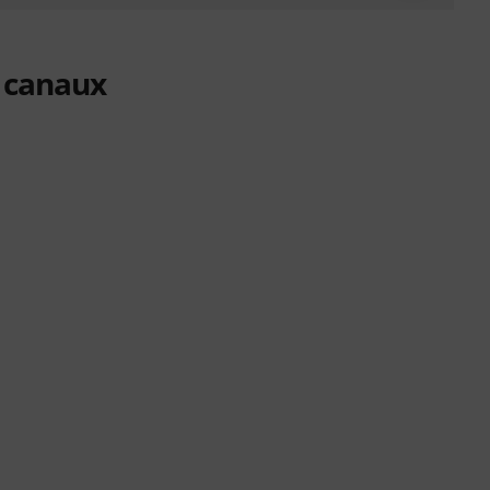
4 canaux
s