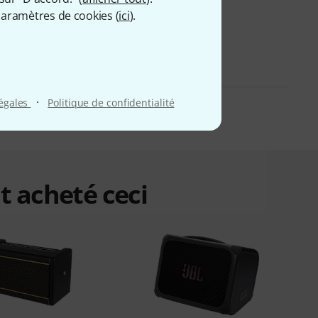
aramètres de cookies (
ici
).
·
légales
Politique de confidentialité
t acheté ceci