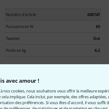
Numéro d'article
600747
Puissance en W
65
Tweeter
Oui
Poids en kg
6,2
is avec amour !
à nos cookies, nous souhaitons vous offrir la meilleure expér
 cela implique. Cela inclut, par exemple, des offres adaptées, 
sation des préférences. Si vous êtes d'accord, il vous suffit d'
Positive Grid Spark Edge BK Bundle w/Battery
ns de préférences, de statistiques et de marketing en cliquant 