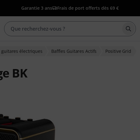
Garantie 3 ans
Frais de port offerts dès 69 €
Déma
 guitares électriques
Baffles Guitares Actifs
Positive Grid
ge BK
ons clients