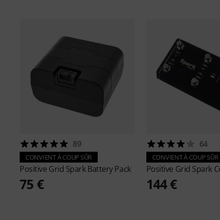
89
64
CONVIENT À COUP SÛR
CONVIENT À COUP SÛR
Positive Grid
Spark Battery Pack
Positive Grid
Spark C
75 €
144 €