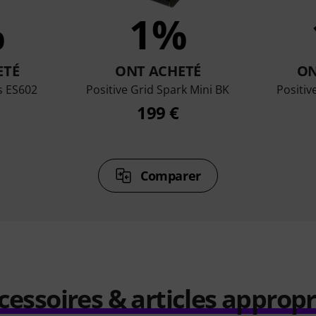
%
1%
ETÉ
ONT ACHETÉ
ON
s ES602
Positive Grid Spark Mini BK
Positiv
199 €
Comparer
cessoires & articles appropr