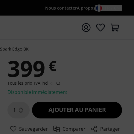
Nous contacter
A propos
FR / €
rrer la recherche avec le terme de recherche {searchTerm
Spark Edge BK
399
€
Tous les prix TVA incl. (TTC)
Disponible immédiatement
AJOUTER AU PANIER
1
Sauvegarder
Comparer
Partager