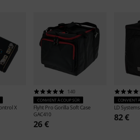
140
CONVIENT À COUP SÛR
CONVIENT À
ontrol X
Flyht Pro
Gorilla Soft Case
LD System
GAC410
82 €
26 €