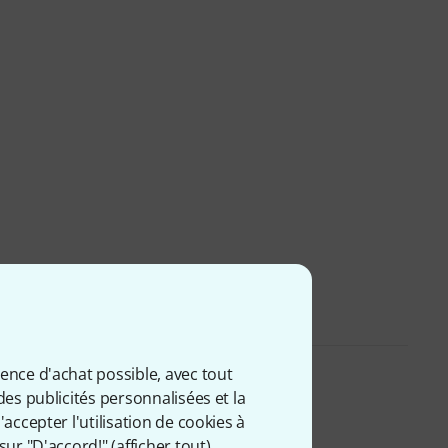
ience d'achat possible, avec tout
des publicités personnalisées et la
accepter l'utilisation de cookies à
sur "D'accord!" (
afficher tout
).