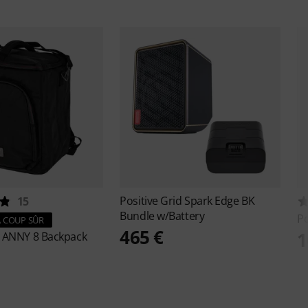
Positive Grid
Spark Edge BK
15
Bundle w/Battery
Po
 COUP SÛR
465 €
1
s
ANNY 8 Backpack