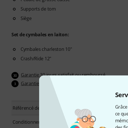
Supports de tom
Siège
Set de cymbales en laiton:
Cymbales charleston 10"
Crash/Ride 12"
Garantie 30 jours satisfait ou remboursé
30
Garantie 3 ans Thomann
3
Serv
Grâce 
Référencé depuis
Décembre 2020
ce que
mémori
Conditionnement (UVC)
1 Pièce(s)
des fi