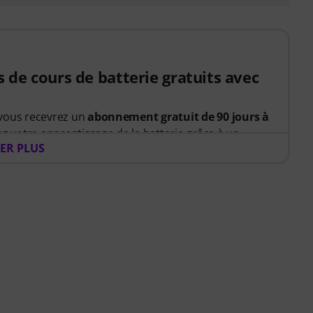
s de cours de batterie gratuits avec
 vous recevrez un
abonnement gratuit de 90 jours à
ez votre apprentissage de la batterie grâce à un
ER PLUS
e précisément les exercices à réaliser. Vous passerez
demander par où commencer et plus de temps à
z à vous améliorer, Drumeo sur Musora vous aide à
 rester motivé et à progresser régulièrement avec
au. Votre accès gratuit comprend :
e guidé
qui enseigne les bonnes compétences dans