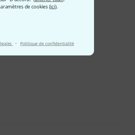
aramètres de cookies (
ici
).
·
légales
Politique de confidentialité