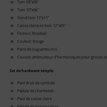
Tom 08"x05"
- des cours dispensés par d
Smith, Nick Collins, El Estepari
Tom 10"x06"
- un outil de suivi de pratiqu
Stand tom 13"x11"
habitudes, à rester régulier et
Caisse claire en bois 12"x05"
- une communauté de souti
- un accès illimité
aux cours de
Finition: Rhodoïd
Couleur: Rouge
Une fois votre commande expé
d'activation par e-mail. L'ab
Paire de baguettes incl.
expiration.
Coussin atténuateur d'harmoniques pour grosse cai
Set de hardware simple:
Pied droit de cymbale
Pédale de charleston
Pied de caisse claire
Pédale de grosse caisse