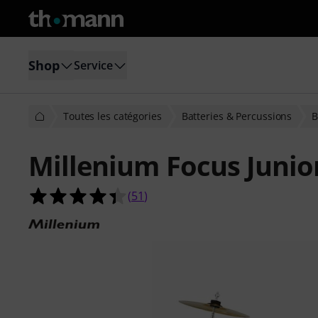
Shop
Service
Toutes les catégories
Batteries & Percussions
B
Millenium Focus Junio
4.4 étoiles sur 5 d'après 51 évaluati
(
51
)