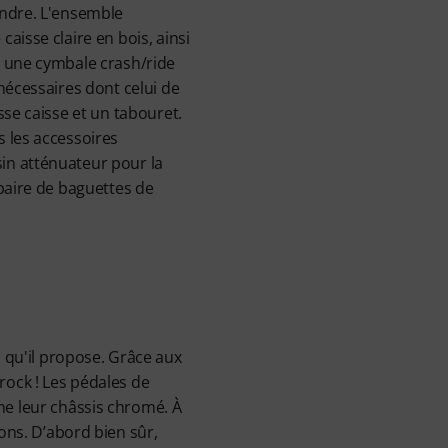
endre. L'ensemble
aisse claire en bois, ainsi
, une cymbale crash/ride
nécessaires dont celui de
sse caisse et un tabouret.
 les accessoires
n atténuateur pour la
paire de baguettes de
s qu'il propose. Grâce aux
rock ! Les pédales de
me leur châssis chromé. À
ons. D’abord bien sûr,