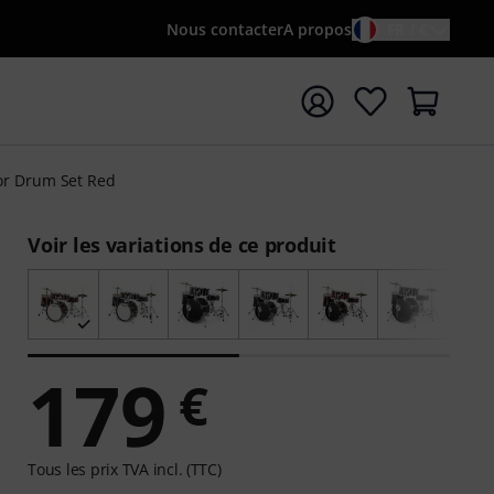
Nous contacter
A propos
FR / €
rrer la recherche avec le terme de recherche {searchTerm
or Drum Set Red
Voir les variations de ce produit
179
€
Tous les prix TVA incl. (TTC)