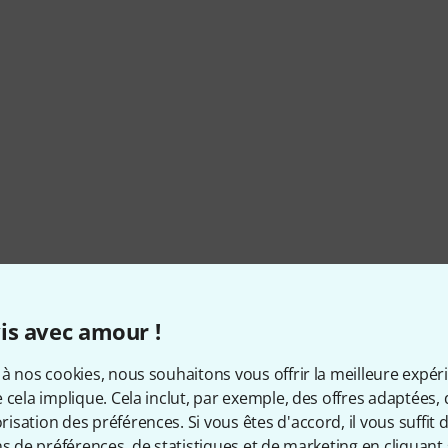
is avec amour !
à nos cookies, nous souhaitons vous offrir la meilleure expér
Numéro d'article
496065
 cela implique. Cela inclut, par exemple, des offres adaptées, 
sation des préférences. Si vous êtes d'accord, il vous suffit d'
Taille de la grosse caisse
16"
ns de préférences, de statistiques et de marketing en cliquant 