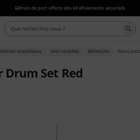
Frais de port offerts dès 69 €
Paiements sécurisés
Déma
atteries acoustiques
Sets complets
Millenium
Focus Juni
r Drum Set Red
ons clients