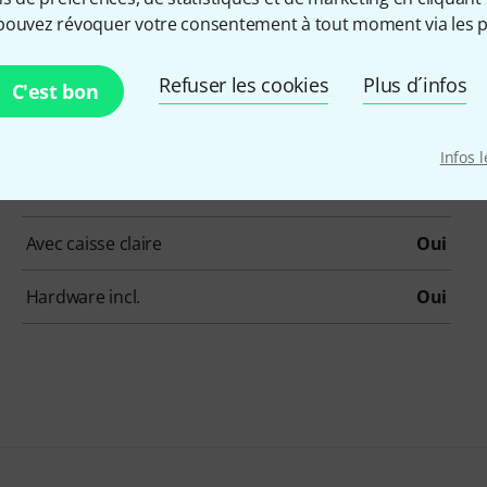
pouvez révoquer votre consentement à tout moment via les p
Nombre de stand toms
1
Refuser les cookies
Plus d´infos
Finition des fûts
Rhodoïd
C'est bon
Pailleté
Non
Infos 
Burst
Non
Avec caisse claire
Oui
Hardware incl.
Oui