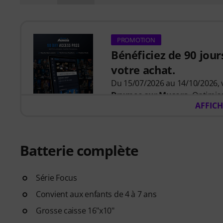
PROMOTION
Bénéficiez de 90 jour
votre achat.
Du 15/07/2026 au 14/10/2026,
Drumeo sur Musora
. Optimis
AFFICH
parcours guidé qui vous indiqu
ainsi moins de temps à vous 
jouer.
Batterie complète
Que vous débutiez ou cherchie
développer vos compétences, à
Série Focus
des cours adaptés à votre nive
Convient aux enfants de 4 à 7 ans
- un parcours d'apprentissag
Grosse caisse 16"x10"
le bon ordre.