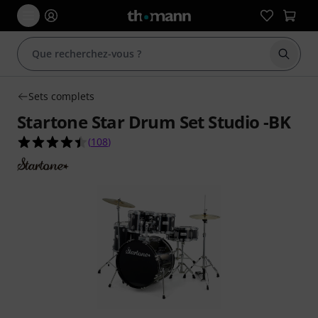
Démarr
Sets complets
Startone Star Drum Set Studio -BK
4.4 étoiles sur 5 d'après 108 évaluations clients
(
108
)