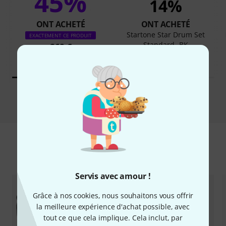
45%
14%
ONT ACHETÉ
ONT ACHETÉ
Startone Star Drum Set
EXACTEMENT CE PRODUIT
Standard -BK
269 €
269 €
Comparer
Accessoires & articles appropriés
Servis avec amour !
Grâce à nos cookies, nous souhaitons vous offrir
la meilleure expérience d'achat possible, avec
tout ce que cela implique. Cela inclut, par