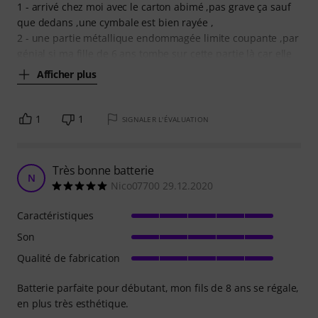
1 - arrivé chez moi avec le carton abimé ,pas grave ça sauf
que dedans ,une cymbale est bien rayée ,
2 - une partie métallique endommagée limite coupante ,par
génial si ma fille de 6 ans tombe sur cette partie là car elle
Afficher plus
1
1
SIGNALER L'ÉVALUATION
Très bonne batterie
N
Nico07700 29.12.2020
Caractéristiques
Son
Qualité de fabrication
Batterie parfaite pour débutant, mon fils de 8 ans se régale,
en plus très esthétique.