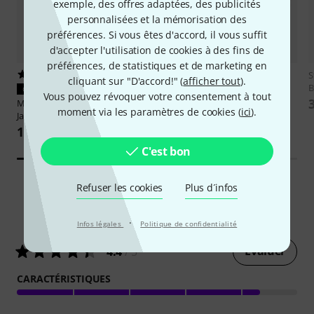
exemple, des offres adaptées, des publicités
personnalisées et la mémorisation des
préférences. Si vous êtes d'accord, il vous suffit
d'accepter l'utilisation de cookies à des fins de
préférences, de statistiques et de marketing en
1
18
S
cliquant sur "D'accord!" (
afficher tout
).
B
CONVIENT À COUP SÛR
CONVIENT À COUP SÛR
Vous pouvez révoquer votre consentement à tout
Millenium
Tour Drum Bag Set
Hardcase
HFusion2
moment via les paramètres de cookies (
ici
).
Jazz
699 €
125 €
C'est bon
Refuser les cookies
Plus d´infos
108
Évaluations des clients
·
Infos légales
Politique de confidentialité
Évaluer
4.4
/ 5
CARACTÉRISTIQUES