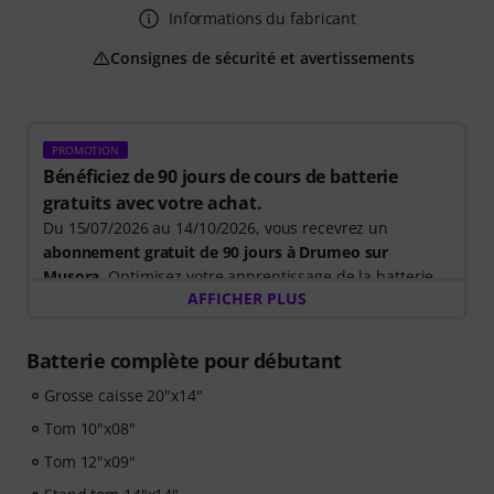
Informations du fabricant
Consignes de sécurité et avertissements
PROMOTION
Bénéficiez de 90 jours de cours de batterie
gratuits avec votre achat.
Du 15/07/2026 au 14/10/2026, vous recevrez un
abonnement gratuit de 90 jours à Drumeo sur
Musora
. Optimisez votre apprentissage de la batterie
AFFICHER PLUS
grâce à un parcours guidé qui vous indique
précisément les exercices à réaliser. Vous passerez
ainsi moins de temps à vous demander par où
Batterie complète pour débutant
commencer et plus de temps à jouer.
Grosse caisse 20"x14"
Que vous débutiez ou cherchiez à vous améliorer,
Tom 10"x08"
Drumeo sur Musora vous aide à développer vos
Tom 12"x09"
compétences, à rester motivé et à progresser