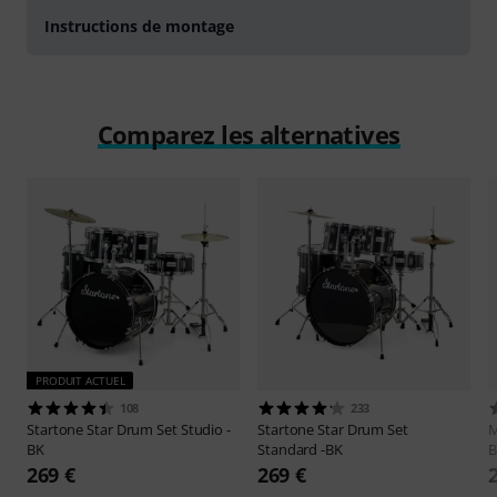
Instructions de montage
Comparez les alternatives
PRODUIT ACTUEL
108
233
Startone
Star Drum Set Studio -
Startone
Star Drum Set
M
BK
Standard -BK
B
269 €
269 €