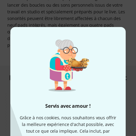
lancer des boucles ou des sons personnels issus de votre
travail en studio et spécialement préparés pour le live. Les
sonorités peuvent être librement affectées à chacun des
neuf pads intégrés, mais également aux quatre pads
optionnels que l’on peut ajouter grâce aux connectiques
dédiées. Ceci afin de vous offrir le plus grand confort
possible durant vos performances.
Les clients qui ont regardé ce produit
ont acheté ceci
Servis avec amour !
Grâce à nos cookies, nous souhaitons vous offrir
la meilleure expérience d'achat possible, avec
tout ce que cela implique. Cela inclut, par