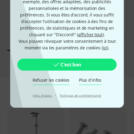
76%
exemple, des offres adaptées, des publicités
6%
personnalisées et la mémorisation des
préférences. Si vous êtes d'accord, il vous suffit
ONT ACHETÉ
ONT ACHETÉ
d'accepter l'utilisation de cookies à des fins de
Roland SPD-SX PRO
EXACTEMENT CE PRODUIT
préférences, de statistiques et de marketing en
Sampling Pad
198 €
cliquant sur "D'accord!" (
afficher tout
).
888 €
Vous pouvez révoquer votre consentement à tout
moment via les paramètres de cookies (
ici
).
Comparer
C'est bon
Refuser les cookies
Plus d´infos
Accessoires & articles appropriés
·
Infos légales
Politique de confidentialité