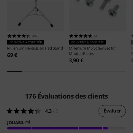
405
44
CONVIENT À COUP SÛR
CONVIENT À COUP SÛR
Millenium
Percussion Pad Stand
Millenium
M5 Screw Set for
M
Module Plates
P
69 €
3,90 €
176
Évaluations des clients
Évaluer
4.3
/ 5
JOUABILITÉ