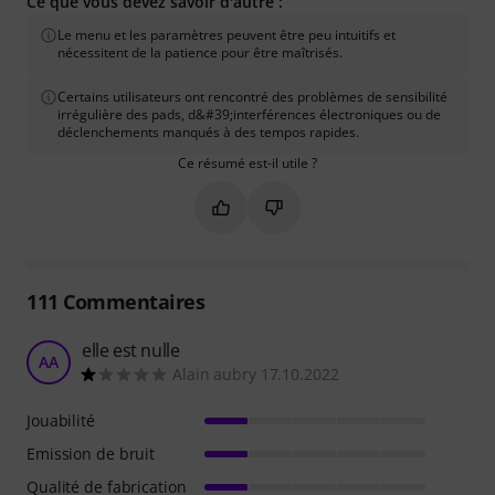
Ce que vous devez savoir d'autre :
Le menu et les paramètres peuvent être peu intuitifs et
nécessitent de la patience pour être maîtrisés.
Certains utilisateurs ont rencontré des problèmes de sensibilité
irrégulière des pads, d&#39;interférences électroniques ou de
déclenchements manqués à des tempos rapides.
Ce résumé est-il utile ?
Marquer ce résumé comme utile
Marquer ce résumé comme in
111
Commentaires
elle est nulle
AA
Alain aubry 17.10.2022
Jouabilité
Emission de bruit
Qualité de fabrication