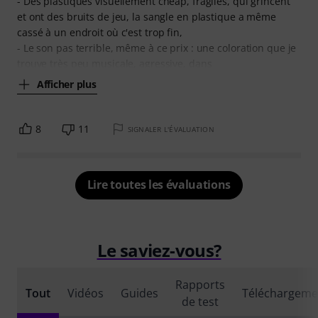
- Des plastiques visuellement cheap, fragiles, qui grincent
et ont des bruits de jeu, la sangle en plastique a même
cassé à un endroit où c'est trop fin,
- Le son pas terrible, même à ce prix : une coloration que je
trouve très peu musicale, agressive, dans
Afficher plus
8
11
SIGNALER L'ÉVALUATION
Lire toutes les évaluations
Le saviez-vous?
Rapports
Tout
Vidéos
Guides
Téléchargeme
de test