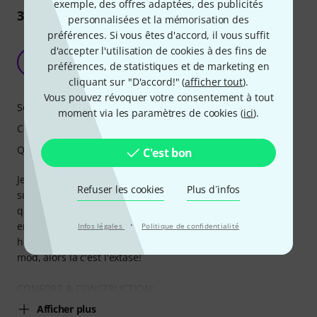
exemple, des offres adaptées, des publicités
3371
Commentaires
personnalisées et la mémorisation des
préférences. Si vous êtes d'accord, il vous suffit
Très bon au déballage excellent avec quelques
d'accepter l'utilisation de cookies à des fins de
modifications.
S
préférences, de statistiques et de marketing en
StudioMaison 08.04.2020
cliquant sur "D'accord!" (
afficher tout
).
Vous pouvez révoquer votre consentement à tout
Son
moment via les paramètres de cookies (
ici
).
Confort
Qualité de fabrication
C'est bon
Je ne vous apprend surement rien disant que les casques
Refuser les cookies
Plus d´infos
superlux ont très bonne réputation... Et forcé de constater
qu'une fois sur les oreilles, c'est que du plaisir! Aussi bien
·
en audiophile que pour le studio, le 681 s'en sort avec les
Infos légales
Politique de confidentialité
honneurs peu importe ce qu'on désire en faire. Et si on le
mod, alors là c'est l'extase!
CONFORT & CONSTRUCTION:
Afficher plus