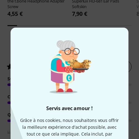
the t.bone
Headphone Adapter
Superlux
HD-681 Ear Pads
S
Screw
Softskin
V
4,55 €
7,90 €
6280
Évaluations des clients
Évaluer
4.4
/ 5
SON
CONFORT
Servis avec amour !
QUALITÉ DE FABRICATION
Grâce à nos cookies, nous souhaitons vous offrir
la meilleure expérience d'achat possible, avec
Lignes directrices d'évaluation
tout ce que cela implique. Cela inclut, par