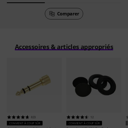
Comparer
Accessoires & articles appropriés
823
12
CONVIENT À COUP SÛR
CONVIENT À COUP SÛR