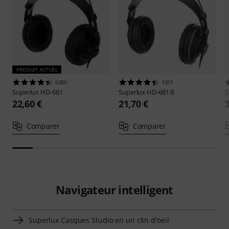
PRODUIT ACTUEL
6280
1331
Superlux
HD-681
Superlux
HD-681 B
S
22,60 €
21,70 €
Comparer
Comparer
Navigateur intelligent
Superlux Casques Studio en un clin d'oeil