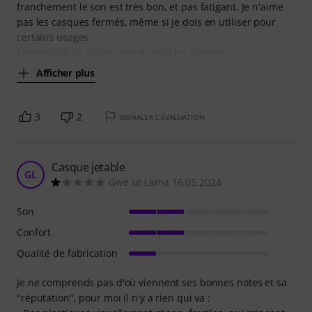
franchement le son est très bon, et pas fatigant. Je n'aime
pas les casques fermés, même si je dois en utiliser pour
certains usages.
N'empêche, je n'aime pas du tout les casques
Afficher plus
3
2
SIGNALER L'ÉVALUATION
Casque jetable
GL
Gwé Le Lama 16.05.2024
Son
Confort
Qualité de fabrication
Je ne comprends pas d'où viennent ses bonnes notes et sa
"réputation", pour moi il n'y a rien qui va :