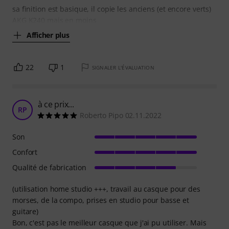
sa finition est basique, il copie les anciens (et encore verts)
AKG K240 mais en moins
Afficher plus
22
1
SIGNALER L'ÉVALUATION
à ce prix...
RP
Roberto Pipo 02.11.2022
Son
Confort
Qualité de fabrication
(utilisation home studio +++, travail au casque pour des
morses, de la compo, prises en studio pour basse et
guitare)
Bon, c'est pas le meilleur casque que j'ai pu utiliser. Mais