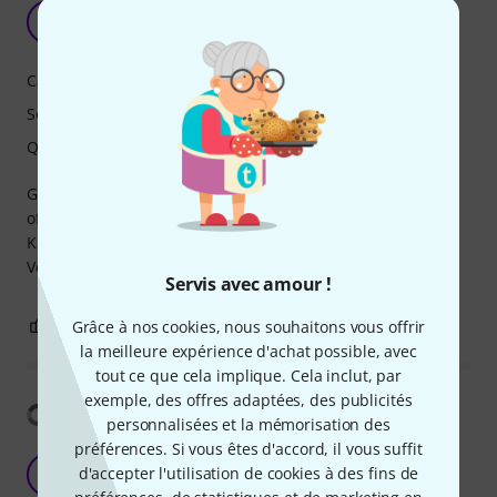
Hm.. sounds like Gibson!
R
Rumbman 15.03.2025
Caractéristiques
Son
Qualité de fabrication
Great Guitar, great sound. It's a Gibson. If you wont sound
of Gibson - buy the original!
Killer sound and color.
Very fast delivery. And head not broken! :)
Servis avec amour !
12
2
Grâce à nos cookies, nous souhaitons vous offrir
SIGNALER L'ÉVALUATION
la meilleure expérience d'achat possible, avec
tout ce que cela implique. Cela inclut, par
exemple, des offres adaptées, des publicités
Afficher la traduction
personnalisées et la mémorisation des
préférences. Si vous êtes d'accord, il vous suffit
Ready to use from case!
d'accepter l'utilisation de cookies à des fins de
J
Jurishl 11.09.2025