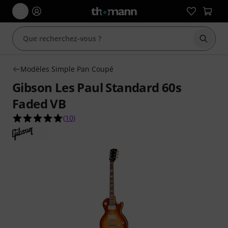
Démarr
Modèles Simple Pan Coupé
Gibson Les Paul Standard 60s
Faded VB
5.0 étoiles sur 5 d'après 10 évaluations clients
(
10
)