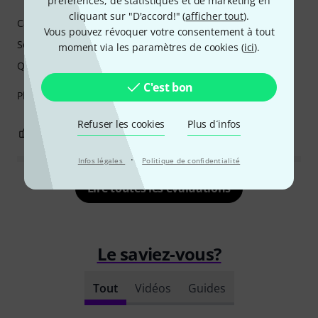
préférences, de statistiques et de marketing en
cliquant sur "D'accord!" (
afficher tout
).
Caractéristiques
Vous pouvez révoquer votre consentement à tout
Son
moment via les paramètres de cookies (
ici
).
Qualité de fabrication
C'est bon
Pleasantly surprised by the quality!Gibson sound and feel!
Refuser les cookies
Plus d´infos
1
0
SIGNALER L'ÉVALUATION
·
Infos légales
Politique de confidentialité
Lire toutes les évaluations
Le saviez-vous?
Tout
Vidéos
Guides