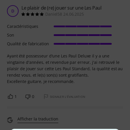
Le plaisir de (re) jouer sur une Les Paul
D
Daniel58 24.06.2025
Caractéristiques
Son
Qualité de fabrication
Ayant été possesseur d'une Les Paul Deluxe il y a une
vingtaine d'années, et revendue par erreur, j'ai retrouvé le
plaisir de jouer sur cette Les Paul Standard, la qualité est au
rendez vous, et le(s) son(s) sont gratifiants.
Excellente guitare, je recommande.
1
0
SIGNALER L'ÉVALUATION
Afficher la traduction