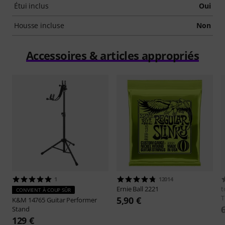
Étui inclus
Oui
Housse incluse
Non
Accessoires & articles appropriés
1
12014
Ernie Ball
2221
t
CONVIENT À COUP SÛR
T
5,90 €
K&M
14765 Guitar Performer
Stand
129 €