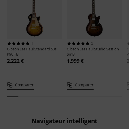
1
2
Gibson
Les Paul Standard 50s
Gibson
Les Paul Studio Session
G
P90 TB
SmB
V
2.222 €
1.999 €
Comparer
Comparer
Navigateur intelligent