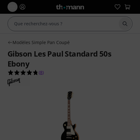
Démarr
Modèles Simple Pan Coupé
Gibson Les Paul Standard 50s
Ebony
4.8 étoiles sur 5 d'après 8 évaluations clients
(
8
)