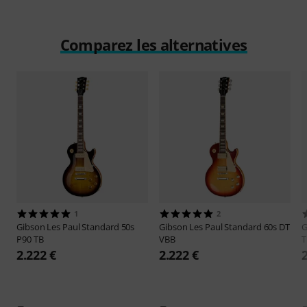
Jouer
Comparez les alternatives
1
2
Gibson
Les Paul Standard 50s
Gibson
Les Paul Standard 60s DT
G
P90 TB
VBB
T
2.222 €
2.222 €