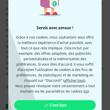
: légère, puissante et puissante. C'est comme ça qu'elle doit
être. Le corps vibre intensément à chaque gratte et c'est
vraiment agréable à jouer. On a même pas envie de la
poser ;) Je tiens également à remercier encore LENA
TUPHORN pour son excellent service ! Vous avez facilité
Servis avec amour !
mon achat et renforcé ma fidélité en tant que futur client.
Grâce à vous, ce ne sera pas ma dernière guitare Thomann
Grâce à nos cookies, nous souhaitons vous offrir
:) En général, l'équipe du magasin est très compétente.
la meilleure expérience d'achat possible, avec
Nous y étions avec le groupe et avons reçu d'excellents
tout ce que cela implique. Cela inclut, par
conseils. 5 étoiles pour la Gibson, 5 étoiles pour l'équipe
exemple, des offres adaptées, des publicités
Thomann. Le seul point négatif que je peux dire, c'est que
personnalisées et la mémorisation des
la photo de bébé et le certificat manquent actuellement.
préférences. Si vous êtes d'accord, il vous suffit
Mais l'équipe Thomann fait un excellent travail ici aussi et a
d'accepter l'utilisation de cookies à des fins de
déjà contacté Gibson. Merci d'avance pour votre aide.
préférences, de statistiques et de marketing en
cliquant sur "D'accord!" (
afficher tout
).
Vous pouvez révoquer votre consentement à tout
15
6
SIGNALER L'ÉVALUATION
moment via les paramètres de cookies (
ici
).
C'est bon
Afficher l'original