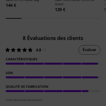
Stand
L
144 €
129 €
8
Évaluations des clients
Évaluer
4.8
/ 5
CARACTÉRISTIQUES
SON
QUALITÉ DE FABRICATION
Lignes directrices d'évaluation