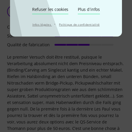
Im zweiten Anlauf großartig
Refuser les cookies
Plus d´infos
S
SteRz 07.02.2026
·
Infos légales
Politique de confidentialité
Caractéristiques
Son
Qualité de fabrication
Le premier Versuch doit être restitué, puisque le
Verarbeitung absolument nicht dem Preisniveau entsprach.
(Binding/Carving am Singlecut kantig und ein echter Makel,
Riefen im Halsbinding an den unteren Bünden, small
Nitroschaden vorm Bridge-Pickup, Pickupwahlschalter mit
super groben Produktionsgraten wie aus dem schlimmsten
Asiastore, Sattel unsymmetrisch unterfüttert geklebt...). Son
et sensation super, mais Habenwollen durch die Fails ging
gegen null. De la première fois à la dernière Les Paul vous
pourrez la trouver et dès la première fois vous pourrez la
voir, vous aurez deux options avec le QS-Service de
Thomann pour plus de 50 euros. C'est une bonne chose à