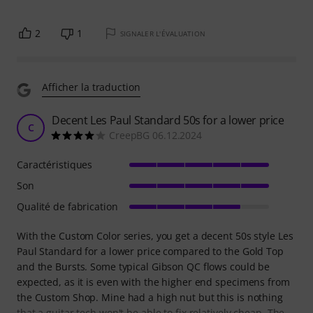
2
1
SIGNALER L'ÉVALUATION
Afficher la traduction
Decent Les Paul Standard 50s for a lower price
C
CreepBG 06.12.2024
Caractéristiques
Son
Qualité de fabrication
With the Custom Color series, you get a decent 50s style Les
Paul Standard for a lower price compared to the Gold Top
and the Bursts. Some typical Gibson QC flows could be
expected, as it is even with the higher end specimens from
the Custom Shop. Mine had a high nut but this is nothing
that a guitar tech won't be able to fix relatively cheap. The