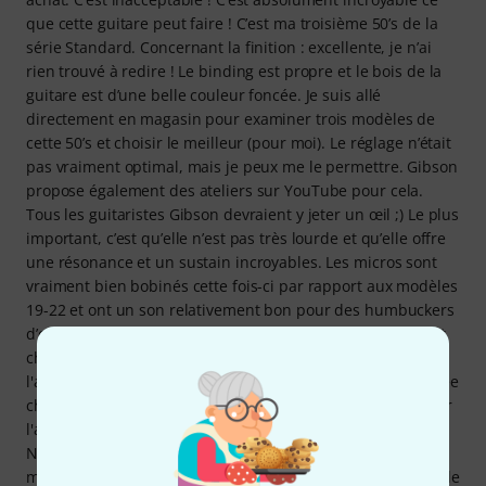
que cette guitare peut faire ! C’est ma troisième 50’s de la
série Standard. Concernant la finition : excellente, je n’ai
rien trouvé à redire ! Le binding est propre et le bois de la
guitare est d’une belle couleur foncée. Je suis allé
directement en magasin pour examiner trois modèles de
cette 50’s et choisir le meilleur (pour moi). Le réglage n’était
pas vraiment optimal, mais je peux me le permettre. Gibson
propose également des ateliers sur YouTube pour cela.
Tous les guitaristes Gibson devraient y jeter un œil ;) Le plus
important, c’est qu’elle n’est pas très lourde et qu’elle offre
une résonance et un sustain incroyables. Les micros sont
vraiment bien bobinés cette fois-ci par rapport aux modèles
19-22 et ont un son relativement bon pour des humbuckers
d’origine. Cette guitare est un bijou à tous points de vue et
change agréablement des couleurs « standard ». Je trouve
l'association bois et table noire vraiment top ! Je l'ai installée
chez moi et c'était génial. Ce sera ma guitare préférée pour
l'avenir. Il ne me reste plus qu'à ajouter une nouvelle
NOwaxx PAF 59 et c'est une guitare de premier ordre (pour
moi). Même dans son état d'origine, la Gibson est incroyable