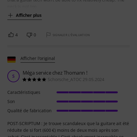
neck is not too
Afficher plus
4
0
SIGNALER L'ÉVALUATION
Afficher l'original
Méga service chez Thomann !
S
Schorsche_ATOC 29.05.2024
Caractéristiques
Son
Qualité de fabrication
POST-SCRIPTUM : Je trouve scandaleux que la guitare ait été
réduite de si fort (600 €) moins de deux mois après son
achat. C’est inacceptable ! C’est absolument incroyable ce