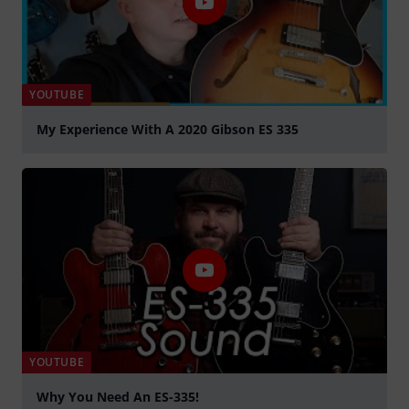
YOUTUBE
My Experience With A 2020 Gibson ES 335
Jouer
YOUTUBE
Why You Need An ES-335!