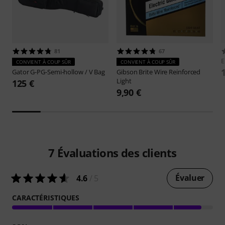
81
67
E
CONVIENT À COUP SÛR
CONVIENT À COUP SÛR
Gator
G-PG-Semi-hollow / V Bag
Gibson
Brite Wire Reinforced
Light
125 €
9,90 €
7
Évaluations des clients
Évaluer
4.6
/ 5
CARACTÉRISTIQUES