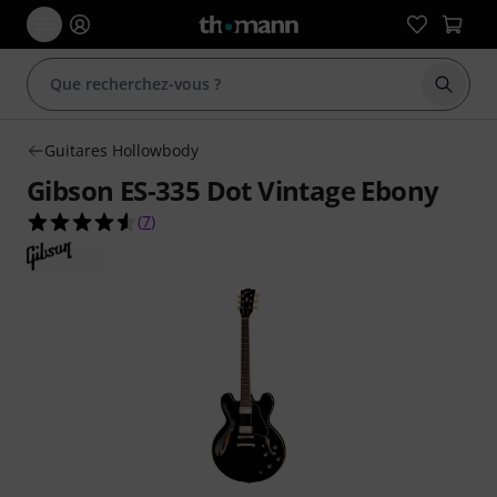
Démarr
Guitares Hollowbody
Gibson ES-335 Dot Vintage Ebony
4.6 étoiles sur 5 d'après 7 évaluations clients
(
7
)