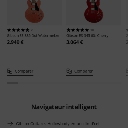
2
10
Gibson
ES-335 Dot Watermelon
Gibson
ES-345 60s Cherry
G
2.949 €
3.064 €
Comparer
Comparer
Navigateur intelligent
Gibson Guitares Hollowbody en un clin d'oeil