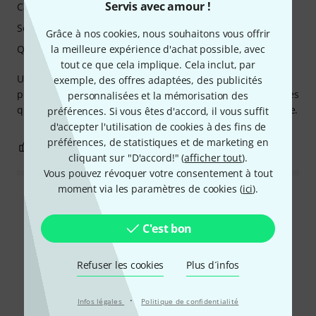
Servis avec amour !
Caractéristiques
Son
Grâce à nos cookies, nous souhaitons vous offrir
la meilleure expérience d'achat possible, avec
Qualité de fabrication
tout ce que cela implique. Cela inclut, par
Une guitare exceptionnelle ! Sa qualité se révèle encore
exemple, des offres adaptées, des publicités
plus clairement une fois branchée à un amplificateur. Après
personnalisées et la mémorisation des
quelques réglages plus précis, elle offre un son fantastique.
préférences. Si vous êtes d'accord, il vous suffit
d'accepter l'utilisation de cookies à des fins de
préférences, de statistiques et de marketing en
0
0
SIGNALER L'ÉVALUATION
cliquant sur "D'accord!" (
afficher tout
).
Vous pouvez révoquer votre consentement à tout
moment via les paramètres de cookies (
ici
).
Lire toutes les évaluations
C'est bon
Le saviez-vous?
Refuser les cookies
Plus d´infos
·
Tout
Vidéos
Guides
Infos légales
Politique de confidentialité