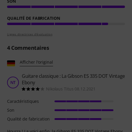
SON
QUALITÉ DE FABRICATION
Lignes directrices d'évaluation
4
Commentaires
Afficher l'original
Guitare classique : La Gibson ES 335 DOT Vintage
Ebony
NT
Nikolaus Titus 08.12.2021
Caractéristiques
Son
Qualité de fabrication
Hourra ! La voici enfin, la Gibson ES 335 DOT Vintage Ebony,