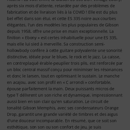
après six mois d'attente, retardée par des problèmes de
fabrication et de livraison liés à la COVID ! Elle est du plus
bel effet dans son étui, et cette ES 335 noire aux courbes
élégantes, l'un des modèles les plus populaires de Gibson
depuis 1958, offre une prise en main exceptionnelle. La
finition « Ebony » est certes inhabituelle pour une ES 335,
mais elle lui sied à merveille. Sa construction semi-
hollowbody confère à cette guitare polyvalente une sonorité
distinctive, idéale pour le blues, le rock et le jazz. La caisse,
en contreplaqué érable-peuplier trois plis, est renforcée par
un bloc central massif conçu pour minimiser les résonances
et donc le larsen, tout en optimisant le sustain. Le manche
en acajou, avec son profil en « C arrondi » confortable,
épouse parfaitement la main. Deux puissants micros de
type T délivrent un son riche et dynamique, impressionnant
aussi bien en son clair qu'en saturation. Le circuit de
tonalité Gibson Memphis, avec ses condensateurs Orange
Drop, garantit une grande variété de timbres et des aigus
d'une douceur incomparable. En résumé, que ce soit son
esthétique, son son ou son confort de jeu, je suis