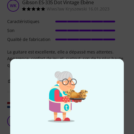
Gibson ES-335 Dot Vintage Ébène
WK
Wiws?aw Kryszewski 16.01.2023
Caractéristiques
Son
Qualité de fabrication
La guitare est excellente, elle a dépassé mes attentes.
Apparence, confort de jeu et, surtout, son de la plus haute
qualité, de classe mondiale.
11
3
SIGNALER L'ÉVALUATION
Afficher l'original
Gibson 335
A7
André 79 23.06.2026