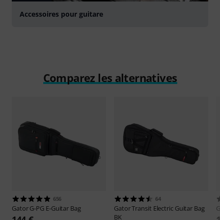
Accessoires pour guitare
Comparez les alternatives
656
64
Gator
G-PG E-Guitar Bag
Gator
Transit Electric Guitar Bag
G
BK
144 €