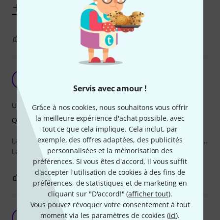
Afficher plus
1
0
SIGNALER L'ÉVALUATION
Très bonne housse
D
discodog 21.11.2021
Servis avec amour !
Utilisation
Grâce à nos cookies, nous souhaitons vous offrir
la meilleure expérience d'achat possible, avec
Qualité de fabrication
tout ce que cela implique. Cela inclut, par
exemple, des offres adaptées, des publicités
La housse la plus solide et pratique que j'ai possédé so far...
personnalisées et la mémorisation des
La qualité a un prix.
préférences. Si vous êtes d'accord, il vous suffit
d'accepter l'utilisation de cookies à des fins de
0
0
SIGNALER L'ÉVALUATION
préférences, de statistiques et de marketing en
cliquant sur "D'accord!" (
afficher tout
).
Vous pouvez révoquer votre consentement à tout
Excellent
moment via les paramètres de cookies (
ici
).
D