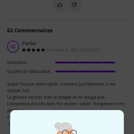
Marquer ce résumé comme utile
Marquer ce résumé comme in
62
Commentaires
Parfait
CZ
Christian Z. 432 07.02.2019
Utilisation
Qualité de fabrication
Super housse semi-rigide. Convient parfaitement à ma
Gibson 335.
La guitare est très bien protégée et ne bouge pas.
L'ensemble est très bien fini et bien solide. Rangement très
pratique.
Etant professionnel, Je l'utilise régulièrement pour chacun
de mes déplacements (concerts, répétitions, cours).
Tellement fan de ce produit que j'ai acheté le même en