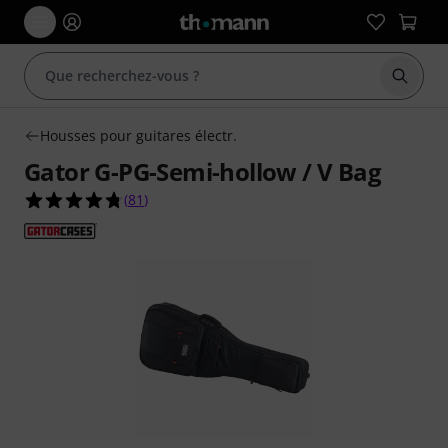
Démarr
Housses pour guitares électr.
Gator G-PG-Semi-hollow / V Bag
4.8 étoiles sur 5 d'après 81 évaluations clients
(
81
)