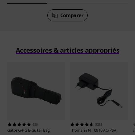
Comparer
Accessoires & articles appropriés
656
5293
Gator
G-PG E-Guitar Bag
Thomann
NT 0910 AC/PSA
E