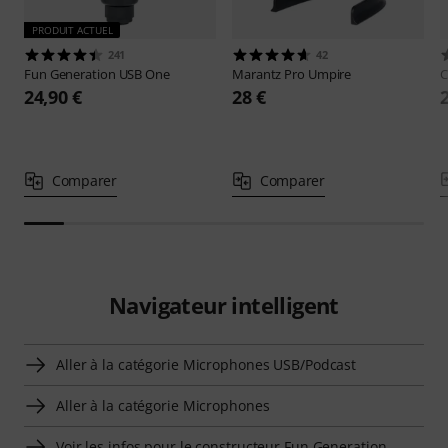
PRODUIT ACTUEL
241
42
Fun Generation
USB One
Marantz Pro
Umpire
C
24,90 €
28 €
Comparer
Comparer
Navigateur intelligent
Aller à la catégorie Microphones USB/Podcast
Aller à la catégorie Microphones
Voir les infos pour le constructeur Fun Generation