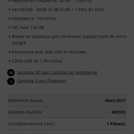
Réponse en fréquence: 20 Hz - 17000 Hz
Apprenez les techniques de chant essentielles grâce à
Sensibilité: -34dB ±2 dB (0 dB = 1 V/Pa @1 kHz)
34 leçons vidéo progressives
, couvrant la respiration,
Impédance: 100 Ohms
le contrôle vocal, la justesse, la résonance, la santé
SPL max: 132 dB
vocale, la confiance en soi et des exercices pratiques
pour développer votre voix en partant des bases. Que
Boitier en plastique gris foncé avec support pied de micro
vous soyez débutant ou que vous souhaitiez
intégré
perfectionner votre technique, ce cours vous propose
Fonctionne avec Mac OSX et Windows
un parcours structuré pour devenir un chanteur plus
Câble USB de 1,7m inclus
confiant.
Garantie 30 jours satisfait ou remboursé
30
Une fois votre commande expédiée, vous recevrez
Garantie 3 ans Thomann
3
automatiquement votre code d'activation par e-mail.
L'abonnement prend fin automatiquement après 90
jours d'accès.
Référencé depuis
Mars 2017
Numéro d'article
403903
Conditionnement (UVC)
1 Pièce(s)