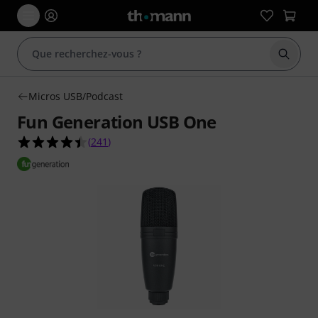
Démarr
Micros USB/Podcast
Fun Generation USB One
4.4 étoiles sur 5 d'après 241 évaluations clients
(
241
)