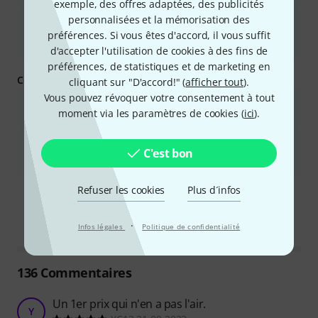
exemple, des offres adaptées, des publicités
personnalisées et la mémorisation des
Il est facile à utiliser grâce à sa fonctionnalité plug-and-play
préférences. Si vous êtes d'accord, il vous suffit
compatible avec différents systèmes d&#39;exploitation tels que
Windows, Mac et Linux.
d'accepter l'utilisation de cookies à des fins de
préférences, de statistiques et de marketing en
Ce que vous devez savoir d'autre :
cliquant sur "D'accord!" (
afficher tout
).
Vous pouvez révoquer votre consentement à tout
La qualité de fabrication, notamment le port USB, peut être
moment via les paramètres de cookies (
ici
).
fragile et sujette à l&#39;usure avec le temps.
Bien que convenable pour la parole, sa qualité sonore peut ne
C'est bon
pas être suffisante pour l&#39;enregistrement musical
professionnel ou le travail en studio haute fidélité.
Ce résumé est-il utile ?
Refuser les cookies
Plus d´infos
Marquer ce résumé comme utile
Marquer ce résumé comme in
·
Infos légales
Politique de confidentialité
136
Commentaires
Un 1er prix qui n'en a pas l'air.
Y