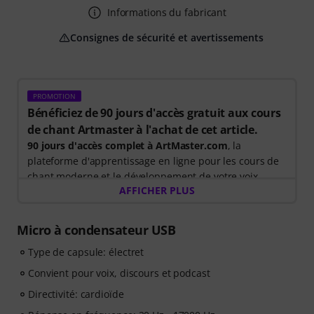
Informations du fabricant
Consignes de sécurité et avertissements
PROMOTION
Bénéficiez de 90 jours d'accès gratuit aux cours
de chant Artmaster à l'achat de cet article.
90 jours d'accès complet à ArtMaster.com
, la
plateforme d'apprentissage en ligne pour les cours de
chant moderne et le développement de votre voix.
AFFICHER PLUS
Du 15/07/206 au 14/10/2026
, achetez cet article et vous
recevrez gratuitement un code promotionnel de 90
Micro à condensateur USB
jours vous donnant un accès complet au cours
Type de capsule: électret
premium
« Chant pour débutants »
, dispensé par
Stevvi Alexander
, qui a travaillé avec des artistes tels
Convient pour voix, discours et podcast
que
Barbra Streisand, Justin Timberlake et Britney
Directivité: cardioïde
Spears
.