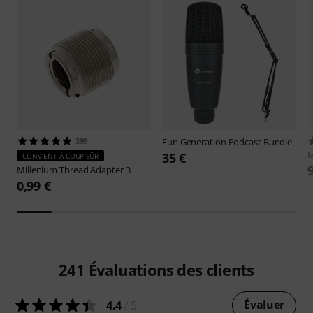
399
Fun Generation
Podcast Bundle
M
35 €
CONVIENT À COUP SÛR
Millenium
Thread Adapter 3
0,99 €
241
Évaluations des clients
Évaluer
4.4
/ 5