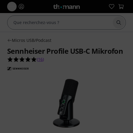
Démarr
Micros USB/Podcast
Sennheiser Profile USB-C Mikrofon
4.9 étoiles sur 5 d'après 16 évaluations clients
(
16
)