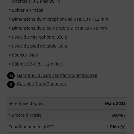
Android 9.0 & iPadOS 14
automatiquement votre code d'activation par e-mail.
L'abonnement prend fin automatiquement après 90
Boîtier en métal
jours d'accès.
Dimensions du microphone (Ø x H): 50 x 152 mm
Dimensions du pied de table Ø x H): 98 x 18 mm
Poids du microphone: 350 g
Poids du pied de table: 60 g
Couleur: Noir
Câble USB-C de 1,2 m incl.
Garantie 30 jours satisfait ou remboursé
30
Garantie 3 ans Thomann
3
Référencé depuis
Mars 2023
Numéro d'article
560467
Conditionnement (UVC)
1 Pièce(s)