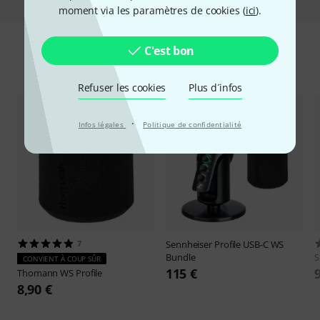
moment via les paramètres de cookies (
ici
).
C'est bon
Accessoires & articles appropriés
Refuser les cookies
Plus d´infos
·
Infos légales
Politique de confidentialité
7
Sennheiser
Profile USB-C WS
Bundle
S
CONVIENT À COUP SÛR
115 €
Thomann
WS Profile
8,90 €