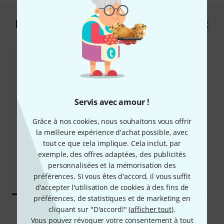
Les clients qui ont regardé ce produit
ont acheté ceci
Servis avec amour !
71%
Grâce à nos cookies, nous souhaitons vous offrir
8%
la meilleure expérience d'achat possible, avec
tout ce que cela implique. Cela inclut, par
ONT ACHETÉ
ONT ACHETÉ
exemple, des offres adaptées, des publicités
Rode PodMic
EXACTEMENT CE PRODUIT
personnalisées et la mémorisation des
109 €
75 €
préférences. Si vous êtes d'accord, il vous suffit
d'accepter l'utilisation de cookies à des fins de
préférences, de statistiques et de marketing en
cliquant sur "D'accord!" (
afficher tout
).
Comparer
Vous pouvez révoquer votre consentement à tout