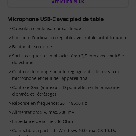
AFFICHER PLUS
Du 15/07/206 au 14/10/2026
, achetez cet article et vous
recevrez gratuitement un code promotionnel de 90
Microphone USB-C avec pied de table
jours vous donnant un accès complet au cours
Capsule à condensateur cardioïde
premium
« Chant pour débutants »
, dispensé par
Stevvi Alexander
, qui a travaillé avec des artistes tels
Fonction d'inclinaison réglable avec rotule autobloquante
que
Barbra Streisand, Justin Timberlake et Britney
Bouton de sourdine
Spears
.
Sortie casque sur mini Jack stéréo 3,5 mm avec contrôle
du volume
Apprenez les techniques de chant essentielles grâce à
34 leçons vidéo progressives
, couvrant la respiration,
Contrôle de mixage pour le réglage entre le niveau du
le contrôle vocal, la justesse, la résonance, la santé
microphone et celui de l'appareil final
vocale, la confiance en soi et des exercices pratiques
Contrôle Gain (anneau LED pour afficher la puissance
pour développer votre voix en partant des bases. Que
d'entrée et l'écrêtage)
vous soyez débutant ou que vous souhaitiez
Réponse en fréquence: 20 - 18500 Hz
perfectionner votre technique, ce cours vous propose
un parcours structuré pour devenir un chanteur plus
Alimentation: 5 V, max. 200 mA
confiant.
Impédance de sortie : 16 Ohm
Compatible à partir de Windows 10.0, macOS 10.15,
Une fois votre commande expédiée, vous recevrez