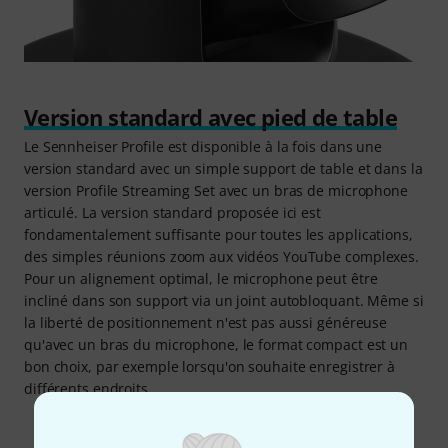
Version standard avec pied de table
Le Sennheiser Profile est disponible à la fois dans une
version standard avec un simple support de table et dans la
version Profile Streaming Set avec un bras de microphone
articulé. La version standard proposée ici est
fondamentalement suffisante pour toutes les applications,
des simples réunions zoom aux vidéos YouTube complexes.
Pour un alignement optimal, le microphone peut être
incliné dans son support via un joint autobloquant. Même si
la liberté de positionnement n'est pas aussi généreuse
qu'avec un bras du microphone, le format compact est un
bon choix, par exemple lorsqu'on souhaite enregistrer à
différents endroits.