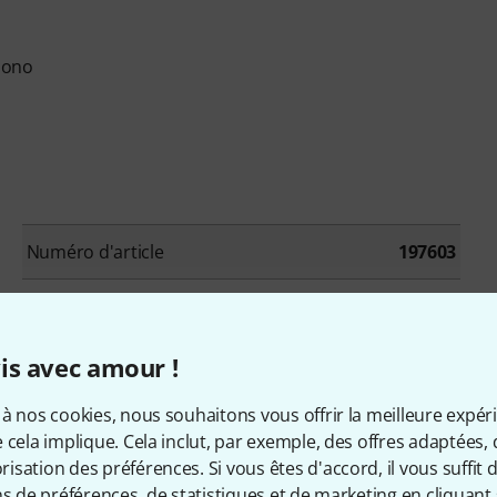
mono
Numéro d'article
197603
À lampe
Non
Omni-directionnel
Non
is avec amour !
à nos cookies, nous souhaitons vous offrir la meilleure expér
Bi-directionnel
Non
 cela implique. Cela inclut, par exemple, des offres adaptées, 
sation des préférences. Si vous êtes d'accord, il vous suffit d'
Pad
Oui
ns de préférences, de statistiques et de marketing en cliquant 