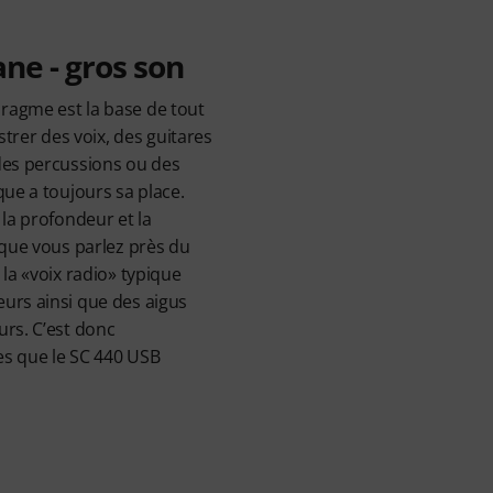
e - gros son
ragme est la base de tout
istrer des voix, des guitares
des percussions ou des
que a toujours sa place.
 la profondeur et la
 que vous parlez près du
 la «voix radio» typique
urs ainsi que des aigus
urs. C’est donc
es que le SC 440 USB