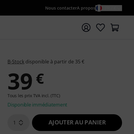
Nous contacter
A propos
FR / €
rrer la recherche avec le terme de recherche {searchTerm
B-Stock
disponible à partir de 35 €
39
€
Tous les prix TVA incl. (TTC)
Disponible immédiatement
AJOUTER AU PANIER
1