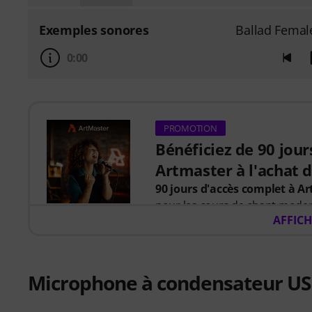
Exemples sonores
Ballad Femal
0:00
PROMOTION
Bénéficiez de 90 jour
Artmaster à l'achat de
90 jours d'accès complet à A
pour les cours de chant moder
AFFICH
Du 15/07/206 au 14/10/2026
,
code promotionnel de 90 jour
« Chant pour débutants »
, d
Microphone à condensateur US
artistes tels que
Barbra Streis