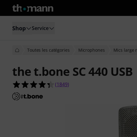
Shop
Service
Toutes les catégories
Microphones
Mics large
the t.bone SC 440 USB
4.3 étoiles sur 5 d'après 1849 évalua
(
1849
)