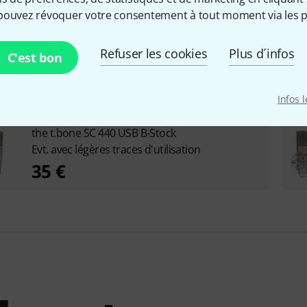
pouvez révoquer votre consentement à tout moment via les p
Microphone USB
Oui
Refuser les cookies
Plus d´infos
C'est bon
Infos 
the t.bone SC 440 USB B-Stock
Evt. avec légères traces d'utilisation
35 €