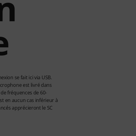
n
e
ion se fait ici via USB.
icrophone est livré dans
e de fréquences de 60-
st en aucun cas inférieur à
ancés apprécieront le SC