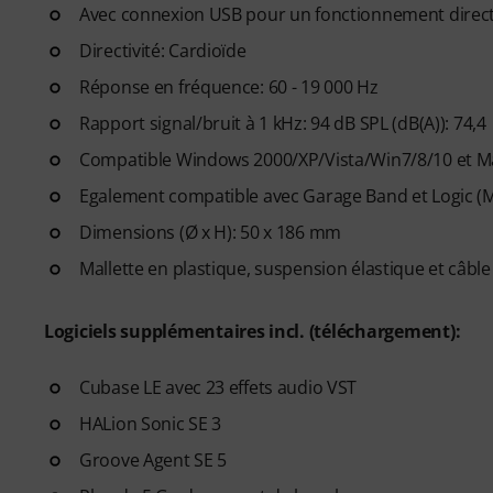
Avec connexion USB pour un fonctionnement direct
Apprenez les techniques de cha
progressives
, couvrant la respi
Directivité: Cardioïde
santé vocale, la confiance en 
Réponse en fréquence: 60 - 19 000 Hz
voix en partant des bases. Qu
Rapport signal/bruit à 1 kHz: 94 dB SPL (dB(A)): 74,4
perfectionner votre technique
devenir un chanteur plus confi
Compatible Windows 2000/XP/Vista/Win7/8/10 et M
Egalement compatible avec Garage Band et Logic (
Une fois votre commande expé
Dimensions (Ø x H): 50 x 186 mm
d'activation par e-mail. L'ab
d'accès.
Mallette en plastique, suspension élastique et câble
Logiciels supplémentaires incl. (téléchargement):
Cubase LE avec 23 effets audio VST
HALion Sonic SE 3
Groove Agent SE 5