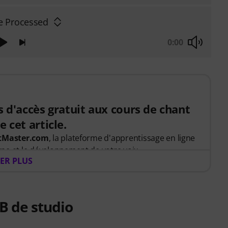
e Processed
0:00
s d'accès gratuit aux cours de chant
 cet article.
rtMaster.com
, la plateforme d'apprentissage en ligne
ne et le développement de votre voix.
ER PLUS
 achetez cet article et vous recevrez gratuitement un
s vous donnant un accès complet au cours premium
ispensé par
Stevvi Alexander
, qui a travaillé avec des
B de studio
and, Justin Timberlake et Britney Spears
.