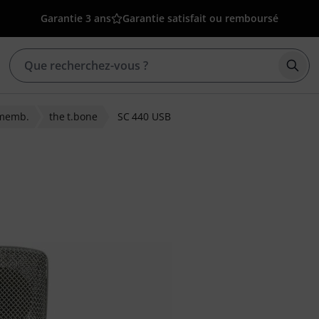
Garantie 3 ans
Garantie satisfait ou remboursé
Déma
 memb.
the t.bone
SC 440 USB
tions clients