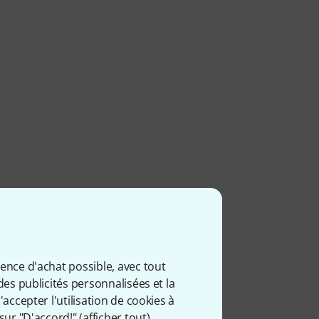
ience d'achat possible, avec tout
des publicités personnalisées et la
accepter l'utilisation de cookies à
sur "D'accord!" (
afficher tout
).