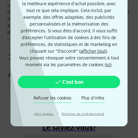
la meilleure expérience d'achat possible, avec
unbelievable.
tout ce que cela implique. Cela inclut, par
If you need the Hammond organ vibe don't hesitate, just do
exemple, des offres adaptées, des publicités
it!
personnalisées et la mémorisation des
Also from Air are the amazing Mini Grand and Velvet
préférences. Si vous êtes d'accord, il vous suffit
(Rhodes piano). Must haves for any studio, songwriter or
d'accepter l'utilisation de cookies à des fins de
composer and amazing value!
préférences, de statistiques et de marketing en
Hard to beat and the price point is
cliquant sur "D'accord!" (
afficher tout
).
Afficher plus
Vous pouvez révoquer votre consentement à tout
moment via les paramètres de cookies (
ici
).
0
0
SIGNALER L'ÉVALUATION
C'est bon
Refuser les cookies
Plus d´infos
Lire toutes les évaluations
·
Infos légales
Politique de confidentialité
Le saviez-vous?