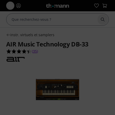
Démarr
instr. virtuels et samplers
AIR Music Technology DB-33
4.4 étoiles sur 5 d'après 35 évaluations clients
(
35
)