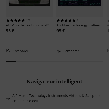
207
2
AIR Music Technology
Xpand2
AIR Music Technology
theRiser
A
95 €
95 €
Comparer
Comparer
Navigateur intelligent
AIR Music Technology Instruments Virtuels & Samplers
en un clin d'oeil