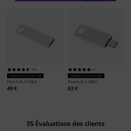
930
81
CONVIENT À COUP SÛR
CONVIENT À COUP SÛR
Pace
iLok 3 USB-A
Pace
iLok 3 USB-C
49 €
63 €
35
Évaluations des clients