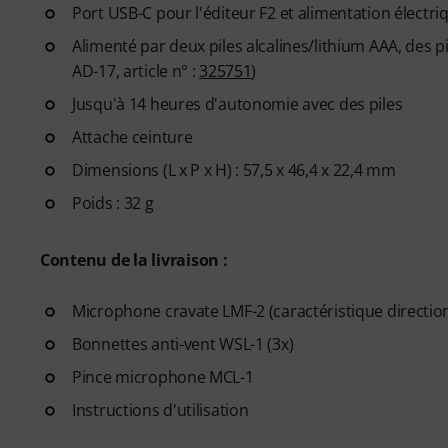
Port USB-C pour l'éditeur F2 et alimentation électri
Alimenté par deux piles alcalines/lithium AAA, des
AD-17, article n° :
325751
)
Jusqu'à 14 heures d'autonomie avec des piles
Attache ceinture
Dimensions (L x P x H) : 57,5 x 46,4 x 22,4 mm
Poids : 32 g
Contenu de la livraison :
Microphone cravate LMF-2 (caractéristique direction
Bonnettes anti-vent WSL-1 (3x)
Pince microphone MCL-1
Instructions d'utilisation