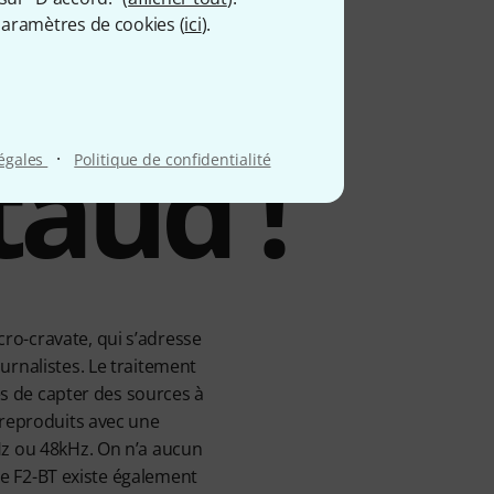
aramètres de cookies (
ici
).
taud !
·
légales
Politique de confidentialité
ro-cravate, qui s’adresse
urnalistes. Le traitement
es de capter des sources à
 reproduits avec une
Hz ou 48kHz. On n’a aucun
 Le F2-BT existe également