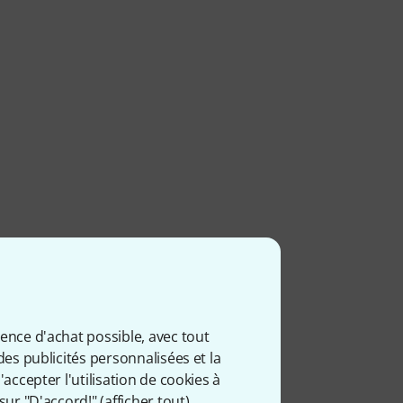
ience d'achat possible, avec tout
des publicités personnalisées et la
accepter l'utilisation de cookies à
sur "D'accord!" (
afficher tout
).