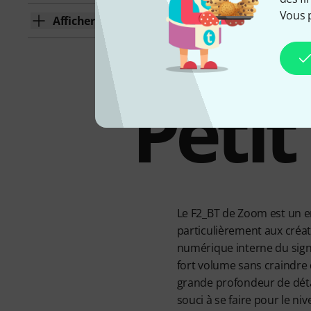
Vous 
Afficher plus
Petit
Le F2_BT de Zoom est un e
particulièrement aux créat
numérique interne du signal
fort volume sans craindre 
grande profondeur de détai
souci à se faire pour le ni