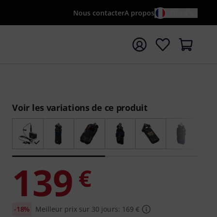
Nous contacter
A propos
FR / €
rrer la recherche avec le terme de recherche {searchTerm
Voir les variations de ce produit
139
€
-18%
Meilleur prix sur 30 jours: 169 €