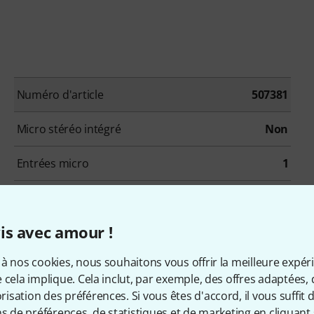
Numéro d'article
507381
Micro stéréo intégré
Non
Entrées micro
1
Entrée ligne
1
is avec amour !
Sortie casque
Oui
à nos cookies, nous souhaitons vous offrir la meilleure expér
Résolution max.
32 bit
 cela implique. Cela inclut, par exemple, des offres adaptées, 
sation des préférences. Si vous êtes d'accord, il vous suffit d'
Limiteur
Non
ns de préférences, de statistiques et de marketing en cliquant 