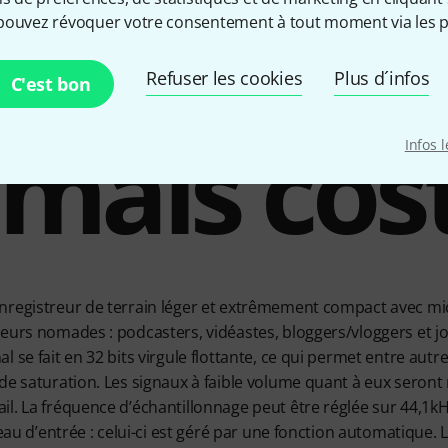
pouvez révoquer votre consentement à tout moment via les p
Refuser les cookies
Plus d´infos
C'est bon
 mais cos
Infos 
nregistreur de terrain léger et extrêmement compact avec mic
eurs nomades : podcasters, vidéastes, bloggers/vloggers et jo
 se fait en 32 bits virgule flottante, ce qui permet entre autr
de saturation. Les signaux à faible volume quant à eux seront
l. La fréquence d’échantillonnage peut être réglée sur 44,1k
veau d’entrée : celui-ci est géré par une fonction automatique.