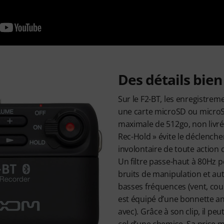
Des détails bie
Sur le F2-BT, les enregistre
une carte microSD ou microS
maximale de 512go, non livrée
Rec-Hold » évite le déclench
involontaire de toute action 
Un filtre passe-haut à 80Hz 
bruits de manipulation et au
basses fréquences (vent, coup
est équipé d’une bonnette ant
avec). Grâce à son clip, il pe
col d’une chemise. Sa prise mi