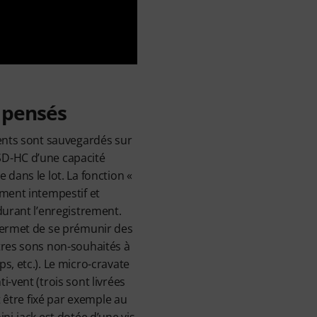
n pensés
ments sont sauvegardés sur
D-HC d’une capacité
 dans le lot. La fonction «
ement intempestif et
durant l’enregistrement.
permet de se prémunir des
tres sons non-souhaités à
s, etc.). Le micro-cravate
i-vent (trois sont livrées
ut être fixé par exemple au
ni-jack est dotée d’une vis