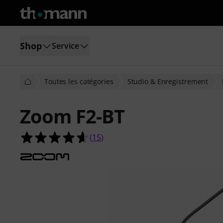
Shop
Service
Toutes les catégories
Studio & Enregistrement
Zoom F2-BT
4.6 étoiles sur 5 d'après 15 évaluati
(
15
)