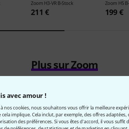
k
Zoom
H3-VR B-Stock
Zoom
H5 B
211 €
199 €
Plus sur Zoom
is avec amour !
à nos cookies, nous souhaitons vous offrir la meilleure expér
 cela implique. Cela inclut, par exemple, des offres adaptées, 
sation des préférences. Si vous êtes d'accord, il vous suffit d'
ns de préférences, de statistiques et de marketing en cliquant 