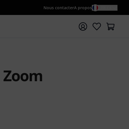
Nous contacter
A propos
FR / €
rrer la recherche avec le terme de recherche {searchTerm
t Zoom