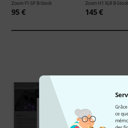
Zoom
F1-SP B-Stock
Zoom
H1 XLR B-Stoc
95 €
145 €
Serv
Grâce 
ce que
mémori
des fi