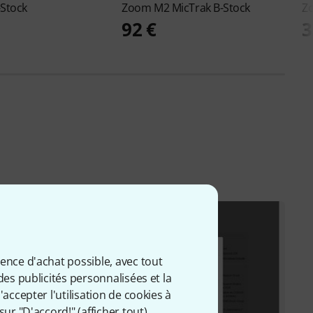
-Stock
Zoom
M2 MicTrak B-Stock
Z
92 €
3
ience d'achat possible, avec tout
des publicités personnalisées et la
accepter l'utilisation de cookies à
sur "D'accord!" (
afficher tout
).