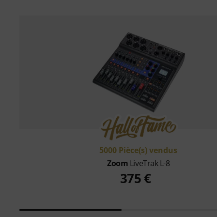
5000 Pièce(s) vendus
Zoom
LiveTrak L-8
375 €