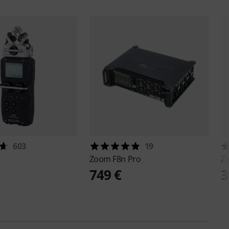
603
19
Zoom
F8n Pro
Z
749 €
3