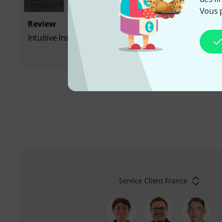
Vous 
Review
Review
Intuitive Instruments Exquis
The T.bo
Service Client France