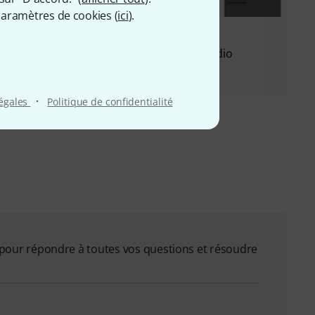
aramètres de cookies (
ici
).
Review
Bitwig Bitwig Studio 6 Studio
·
légales
Politique de confidentialité
on pour répondre à toutes vos questions et résoudre