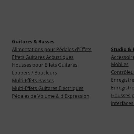
Guitares & Basses
Alimentations pour Pédales d'Effets
Studio & 
Effets Guitares Acoustiques
Accessoir
Mobiles
Housses pour Effets Guitares
Contrôle
Loopers / Boucleurs
Enregistr
Multi-Effets Basses
Enregistr
Multi-Effets Guitares Electriques
Housses p
Pédales de Volume & d'Expression
Interface