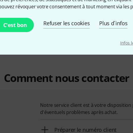
pouvez révoquer votre consentement à tout moment via les p
Review
ne RB500
SPL Phonitor 3 DAC
Refuser les cookies
Plus d´infos
C'est bon
Infos 
Comment nous contacter
Notre service client est à votre dispositi
d'éventuels problèmes après achat.
Préparer le numéro client