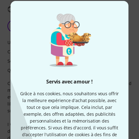
Afficher la traduction
32-bit, sure, but a downgrade in every sense
H
Hydragena 05.03.2024
Utilisation
Caractéristiques
Son
Qualité de fabrication
Servis avec amour !
Coming from the H4n Pro, I had high hopes for this one, and
my hopes were dashed on the rocks - sure, it's 32-bit, but
Grâce à nos cookies, nous souhaitons vous offrir
even basic things that my H4n handled with no problems
la meilleure expérience d'achat possible, avec
like plugging a guitar in, is beyond the realm of this
tout ce que cela implique. Cela inclut, par
supposed upgrade.
exemple, des offres adaptées, des publicités
personnalisées et la mémorisation des
I will be looking for a different and most likely previous gen
préférences. Si vous êtes d'accord, il vous suffit
device instead, this was all hype and a lot of
d'accepter l'utilisation de cookies à des fins de
disappointment.