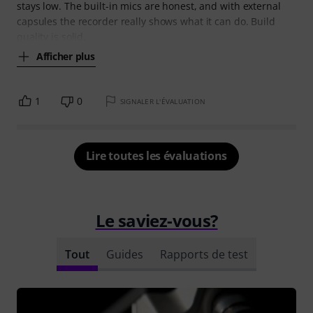
stays low. The built-in mics are honest, and with external
capsules the recorder really shows what it can do. Build
quality is solid,
Afficher plus
1
0
SIGNALER L'ÉVALUATION
Lire toutes les évaluations
Le saviez-vous?
Tout
Guides
Rapports de test