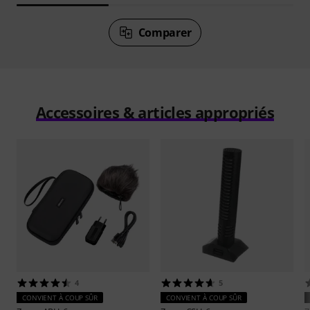
Comparer
Accessoires & articles appropriés
4
5
CONVIENT À COUP SÛR
CONVIENT À COUP SÛR