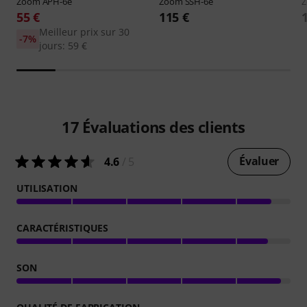
Zoom
APH-6e
Zoom
SSH-6e
55 €
115 €
Meilleur prix sur 30
-7%
jours: 59 €
17
Évaluations des clients
Évaluer
4.6
/ 5
UTILISATION
CARACTÉRISTIQUES
SON