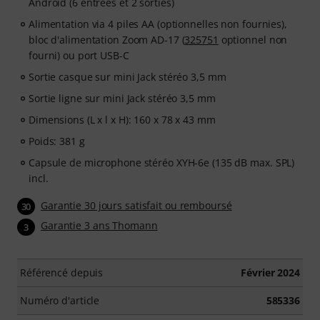
Android (6 entrées et 2 sorties)
Alimentation via 4 piles AA (optionnelles non fournies),
bloc d'alimentation Zoom AD-17 (
325751
optionnel non
fourni) ou port USB-C
Sortie casque sur mini Jack stéréo 3,5 mm
Sortie ligne sur mini Jack stéréo 3,5 mm
Dimensions (L x l x H): 160 x 78 x 43 mm
Poids: 381 g
Capsule de microphone stéréo XYH-6e (135 dB max. SPL)
incl.
Garantie 30 jours satisfait ou remboursé
30
Garantie 3 ans Thomann
3
Référencé depuis
Février 2024
Numéro d'article
585336