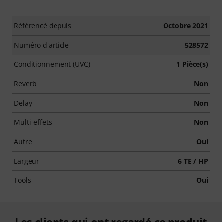
Référencé depuis
Octobre 2021
Numéro d'article
528572
Conditionnement (UVC)
1 Pièce(s)
Reverb
Non
Delay
Non
Multi-effets
Non
Autre
Oui
Largeur
6 TE / HP
Tools
Oui
Les clients qui ont regardé ce produit