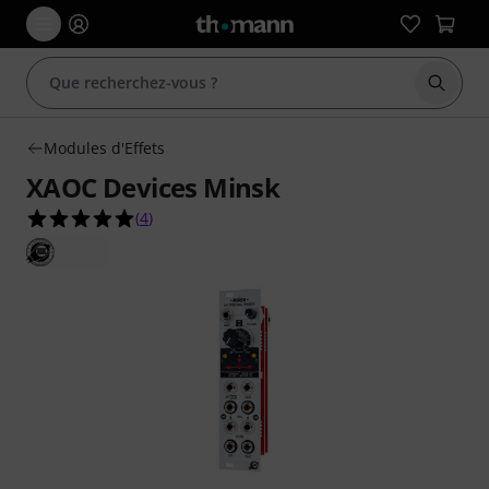
Démarr
Modules d'Effets
XAOC Devices Minsk
5.0 étoiles sur 5 d'après 4 évaluations clients
(
4
)