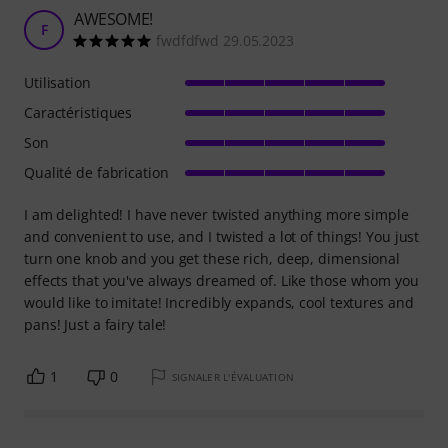
AWESOME!
F
fwdfdfwd 29.05.2023
Utilisation
Caractéristiques
Son
Qualité de fabrication
I am delighted! I have never twisted anything more simple
and convenient to use, and I twisted a lot of things! You just
turn one knob and you get these rich, deep, dimensional
effects that you've always dreamed of. Like those whom you
would like to imitate! Incredibly expands, cool textures and
pans! Just a fairy tale!
1
0
SIGNALER L'ÉVALUATION