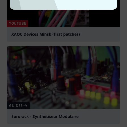
YOUTUBE
XAOC Devices Minsk (first patches)
Jouer
GUIDES
Eurorack - Synthétiseur Modulaire