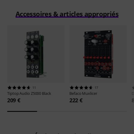
Accessoires & articles appropriés
11
17
Tiptop Audio
Z5000 Black
Befaco
Muxlicer
D
209 €
222 €