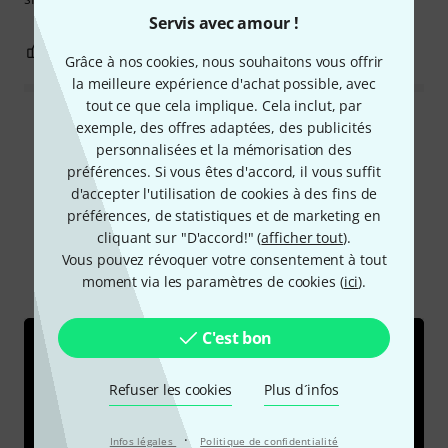
Servis avec amour !
3
0
SIGNALER L'ÉVALUATION
Grâce à nos cookies, nous souhaitons vous offrir
la meilleure expérience d'achat possible, avec
tout ce que cela implique. Cela inclut, par
exemple, des offres adaptées, des publicités
Lire toutes les évaluations
personnalisées et la mémorisation des
préférences. Si vous êtes d'accord, il vous suffit
d'accepter l'utilisation de cookies à des fins de
Le saviez-vous?
préférences, de statistiques et de marketing en
cliquant sur "D'accord!" (
afficher tout
).
Vous pouvez révoquer votre consentement à tout
Tout
Vidéos
Guides
Téléchargements
moment via les paramètres de cookies (
ici
).
C'est bon
Refuser les cookies
Plus d´infos
·
Infos légales
Politique de confidentialité