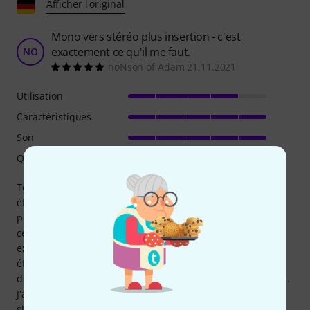
Afficher l'original
Mono vers stéréo plus insertion - c'est
exactement ce qu'il me faut.
NO
noNson of Adam 21.11.2021
Utilisation
Caractéristiques
Son
Qualité de fabrication
Tout d'abord, les algorithmes stéréo fonctionnent
étonnamment bien. Cette fonctionnalité, combinée à la
possibilité de traiter séparément les signaux latéraux et
centraux et de les réintégrer au mixage, correspond
exactement à ce que je recherchais. Je lui attribue quatre
étoiles pour l'ergonomie et la qualité de fabrication, car les
deux mini-commutateurs sont un peu délicats à manipuler.
J'aurais apprécié une LED indiquant une saturation du
signal d'entrée ou de retour, mais c'est vraiment un détail.