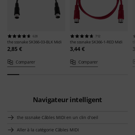
628
712
the sssnake
SK366-03-BLK Midi
the sssnake
SK366-1-RED Midi
t
2,85 €
3,44 €
Comparer
Comparer
Navigateur intelligent
the sssnake Câbles MIDI en un clin d'oeil
Aller à la catégorie Câbles MIDI