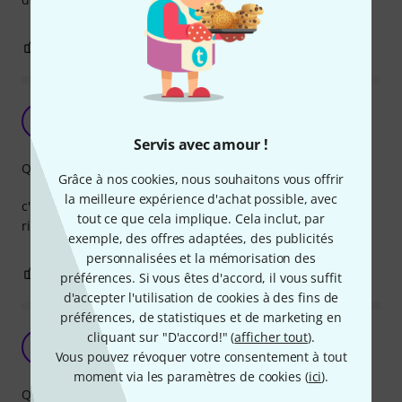
0
0
SIGNALER L'ÉVALUATION
un cable midi
X
Xipetotek 10.04.2024
Servis avec amour !
Qualité de fabrication
Grâce à nos cookies, nous souhaitons vous offrir
la meilleure expérience d'achat possible, avec
c'est pas le plus robuste de ma collection car un peu trop
tout ce que cela implique. Cela inclut, par
rigide mais je n'ai jamais eu de problème avec
exemple, des offres adaptées, des publicités
personnalisées et la mémorisation des
0
0
SIGNALER L'ÉVALUATION
préférences. Si vous êtes d'accord, il vous suffit
d'accepter l'utilisation de cookies à des fins de
préférences, de statistiques et de marketing en
Très bien
cliquant sur "D'accord!" (
afficher tout
).
M
Vous pouvez révoquer votre consentement à tout
MPPD 20.04.2024
moment via les paramètres de cookies (
ici
).
Qualité de fabrication