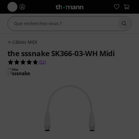
Démarr
Câbles MIDI
the sssnake SK366-03-WH Midi
4.8 étoiles sur 5 d'après 52 évaluations clients
(
52
)