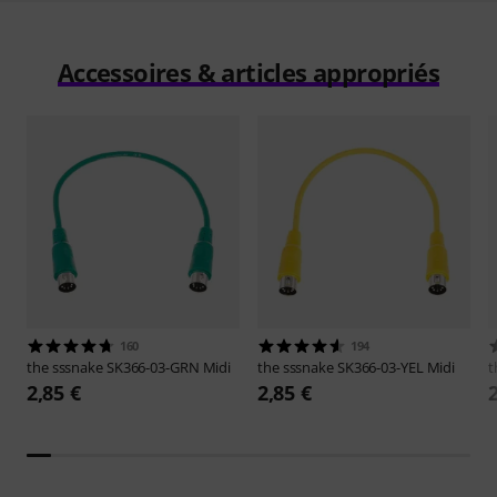
Accessoires & articles appropriés
160
194
the sssnake
SK366-03-GRN Midi
the sssnake
SK366-03-YEL Midi
t
2,85 €
2,85 €