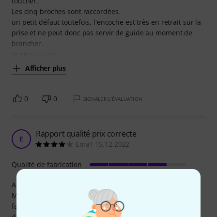
toucher.
Les cinq broches sont raccordées.
un petit défaut toutefois, l'encoche est très en retrait sur la
prise et ne peut donc pas servir de guide au moment de
brancher.
Je ne sais pas
Afficher plus
0
0
SIGNALER L'ÉVALUATION
Rapport qualité prix correcte
E
Ema1 15.12.2022
Qualité de fabrication
Acheté pour relier un séquenceur Midi OUT vers un boitier
Midi Thru, il me fallait donc une petite longueur. Le câble
fait le job, la qualité est correcte compte tenu du prix
demandé. Mais c'est pas du haut de gamme.