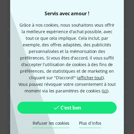
the sssnake
SK366-5-WH Midi
25
Servis avec amour !
Disponible immédiatement
4,77
€
Grâce à nos cookies, nous souhaitons vous offrir
la meilleure expérience d'achat possible, avec
the sssnake
SK366-03-GRN Midi
tout ce que cela implique. Cela inclut, par
160
exemple, des offres adaptées, des publicités
Disponible immédiatement
personnalisées et la mémorisation des
2,85
€
préférences. Si vous êtes d'accord, il vous suffit
d'accepter l'utilisation de cookies à des fins de
the sssnake
SK366-5-GRN Midi
préférences, de statistiques et de marketing en
160
cliquant sur "D'accord!" (
afficher tout
).
Disponible immédiatement
4,90
€
Vous pouvez révoquer votre consentement à tout
moment via les paramètres de cookies (
ici
).
the sssnake
SK366-03-YEL Midi
194
C'est bon
Disponible immédiatement
2,85
€
Refuser les cookies
Plus d´infos
the sssnake
SK366-75-BLU Midi