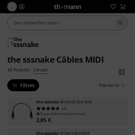
Démarr
the sssnake Câbles MIDI
Conseil
48
Produits
·
Filtres
Popularité
the sssnake
SK366-03-BLK Midi
628
Disponible immédiatement
2,85
€
the sssnake
SK366-3-BLK Midi