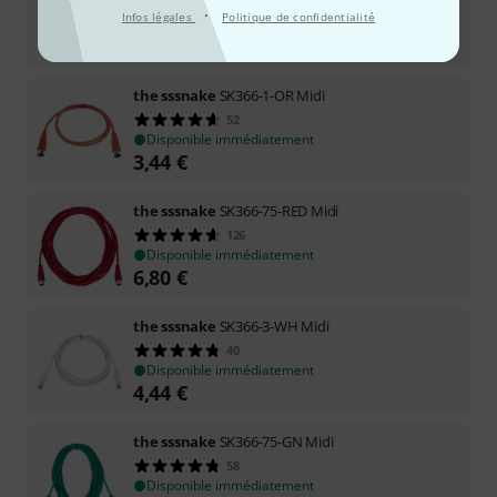
94
·
Infos légales
Politique de confidentialité
Disponible immédiatement
6,80
€
the sssnake
SK366-1-OR Midi
52
Disponible immédiatement
3,44
€
the sssnake
SK366-75-RED Midi
126
Disponible immédiatement
6,80
€
the sssnake
SK366-3-WH Midi
40
Disponible immédiatement
4,44
€
the sssnake
SK366-75-GN Midi
58
Disponible immédiatement