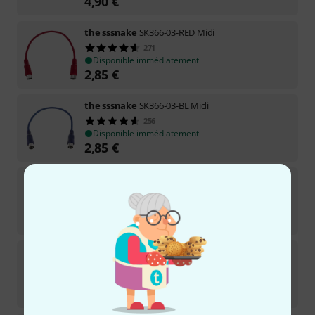
4,90
€
the sssnake
SK366-03-RED Midi
271
Disponible immédiatement
2,85
€
the sssnake
SK366-03-BL Midi
256
Disponible immédiatement
2,85
€
the sssnake
SK366-2-WH Midi
69
Disponible immédiatement
3,85
€
the sssnake
SK366-5-YEL MIDI
37
Disponible immédiatement
4,90
€