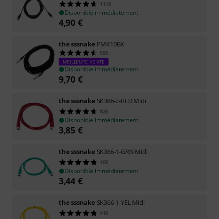
1118
Disponible immédiatement
4,90
€
the sssnake
PMK10BK
588
MEILLEURE VENTE
Disponible immédiatement
9,70
€
the sssnake
SK366-2-RED Midi
826
Disponible immédiatement
3,85
€
the sssnake
SK366-1-GRN Midi
403
Disponible immédiatement
3,44
€
the sssnake
SK366-1-YEL Midi
418