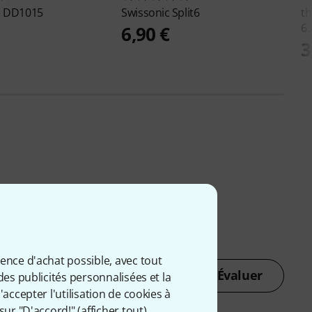
e
DD1015
Swissonic
Split6
th
6.
6,90 €
3
ience d'achat possible, avec tout
Évaluer
des publicités personnalisées et la
accepter l'utilisation de cookies à
sur "D'accord!" (
afficher tout
).