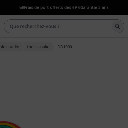
Frais de port offerts dès 69 €
Garantie 3 ans
Déma
bles audio
the sssnake
DD1090
ons clients