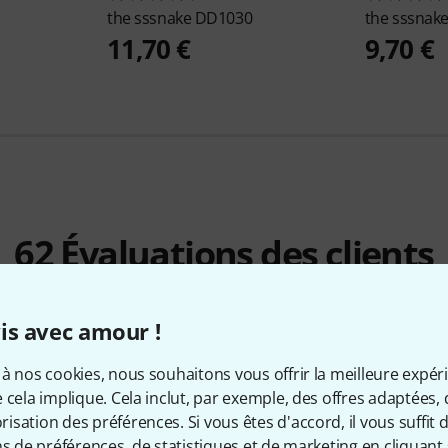
the sssnake
DD1030
the sssnak
11,70 €
9,70 €
62
Évaluations des clients
is avec amour !
à nos cookies, nous souhaitons vous offrir la meilleure expér
4.7
/ 5
 cela implique. Cela inclut, par exemple, des offres adaptées, 
sation des préférences. Si vous êtes d'accord, il vous suffit d'
ns de préférences, de statistiques et de marketing en cliquant 
É DE FABRICATION