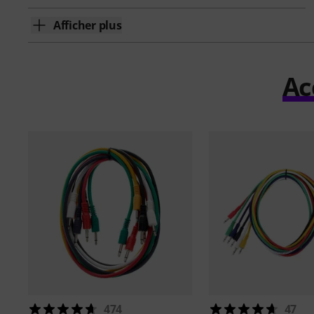
Afficher plus
Ac
474
47