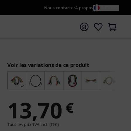
Nous contacter
A propos
FR / €
rrer la recherche avec le terme de recherche {searchTerm
Voir les variations de ce produit
13,70
€
Tous les prix TVA incl. (TTC)