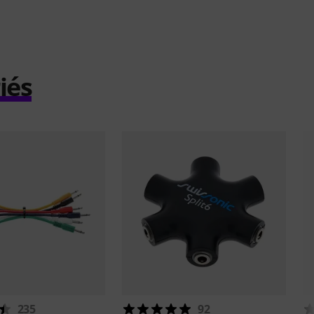
iés
235
92