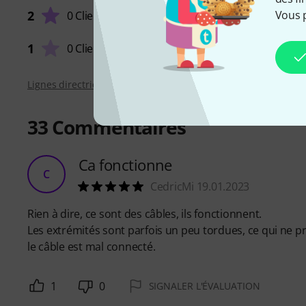
2
Vous 
0 Clients
1
0 Clients
Lignes directrices d'évaluation
33
Commentaires
Ca fonctionne
C
CedricMi 19.01.2023
Rien à dire, ce sont des câbles, ils fonctionnent.
Les extrémités sont parfois un peu tordues, ce qui ne 
le câble est mal connecté.
1
0
SIGNALER L'ÉVALUATION