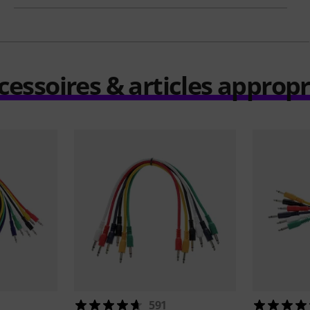
cessoires & articles appropr
591