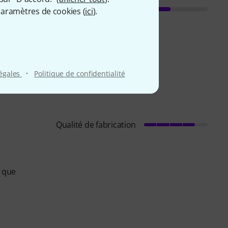
aramètres de cookies (
ici
).
·
légales
Politique de confidentialité
Qualité de fabrication
n que