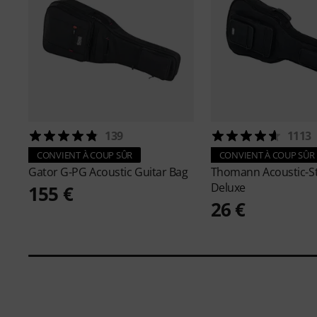
139
1113
CONVIENT À COUP SÛR
CONVIENT À COUP SÛR
Gator
G-PG Acoustic Guitar Bag
Thomann
Acoustic-S
Deluxe
155 €
26 €