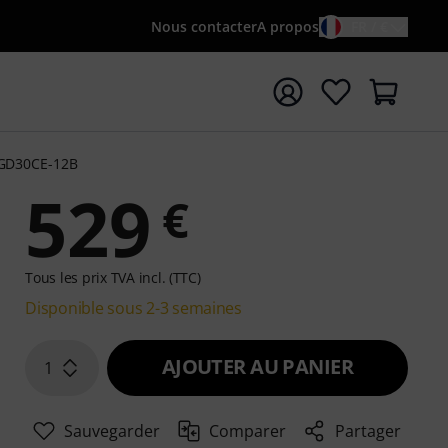
Nous contacter
A propos
FR / €
rrer la recherche avec le terme de recherche {searchTerm
GD30CE-12B
529
€
Tous les prix TVA incl. (TTC)
Disponible sous 2-3 semaines
AJOUTER AU PANIER
1
Sauvegarder
Comparer
Partager