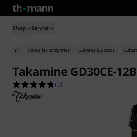
Shop
Service
Toutes les catégories
Guitares & Basses
Guitar
Takamine GD30CE-12B
4.7 étoiles sur 5 d'après 18 évaluati
(
18
)