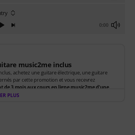
try
0:00
uitare music2me inclus
clus, achetez une guitare électrique, une guitare
ernés par cette promotion et vous recevrez
 de 3 mois aux cours en ligne music2me d'une
xpédition de votre commande, vous recevrez
ER PLUS
tivation par e-mail. L'abonnement music2me
 l'issue de la période d'abonnement.
rentissage musical en ligne, propose une approche
s professeurs de musique qualifiés. Lauréat du prix
026 dans la catégorie « Cours d'instruments en ligne