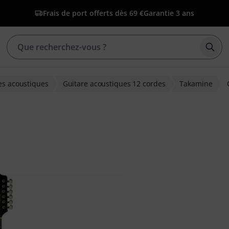
Frais de port offerts dès 69 €
Garantie 3 ans
Déma
es acoustiques
Guitare acoustiques 12 cordes
Takamine
ons clients