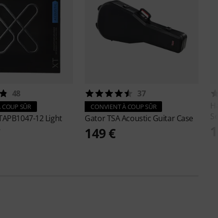
48
37
H
 COUP SÛR
CONVIENT À COUP SÛR
Se
TAPB1047-12 Light
Gator
TSA Acoustic Guitar Case
1
€
149 €