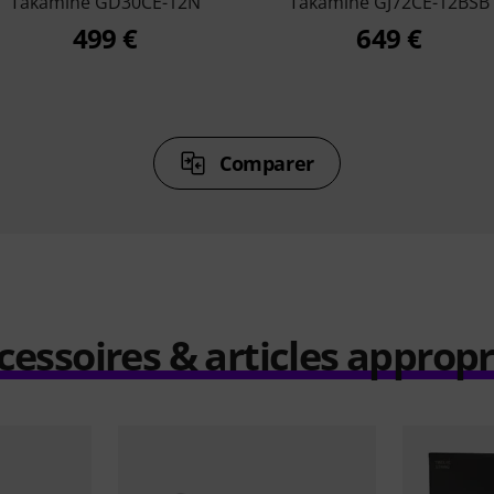
Takamine GD30CE-12N
Takamine GJ72CE-12BSB
499 €
649 €
Comparer
cessoires & articles appropr