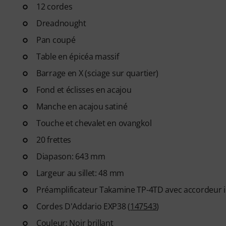
» ! Plus de 400 leçons de guita
12 cordes
rock, blues, métal et bien pl
Dreadnought
par chat, de partitions imprima
Pan coupé
d'entraînement, ralenti et autr
Table en épicéa massif
Barrage en X (sciage sur quartier)
Fond et éclisses en acajou
Manche en acajou satiné
Touche et chevalet en ovangkol
20 frettes
Diapason: 643 mm
Largeur au sillet: 48 mm
Préamplificateur Takamine TP-4TD avec accordeur 
Cordes D'Addario EXP38 (
147543
)
Couleur: Noir brillant