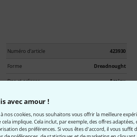
Numéro d'article
423930
Forme
Dreadnought
Dos et eclisses
Acajou
touche
Ovangkol
is avec amour !
Frettes
20
à nos cookies, nous souhaitons vous offrir la meilleure expér
 cela implique. Cela inclut, par exemple, des offres adaptées, 
Couleur
Noir
sation des préférences. Si vous êtes d'accord, il vous suffit d'
ns de préférences, de statistiques et de marketing en cliquant 