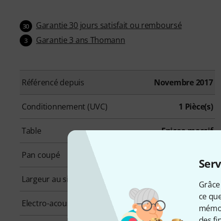
Garantie 30 jours satisfait ou remboursé
30
Garantie 3 ans Thomann
3
Référencé depuis
Novembre 2017
Conditionnement (UVC)
1 Pièce(s)
Table
Epicea massif
Pan coupé
Oui
Serv
Largeur au sillet en mm
48,00 mm
Grâce 
ce que
Electro-acoustique
Oui
mémori
des fi