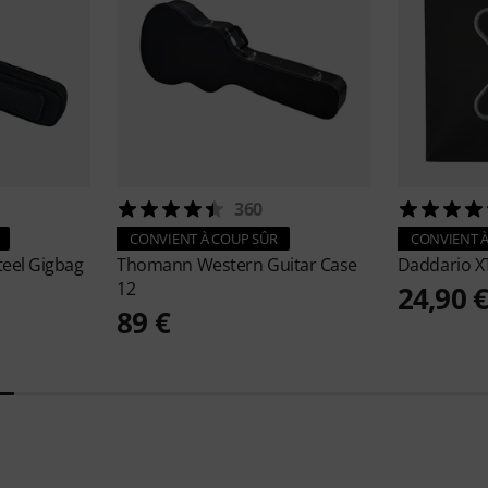
360
CONVIENT À COUP SÛR
CONVIENT À
teel Gigbag
Thomann
Western Guitar Case
Daddario
X
12
24,90 
89 €