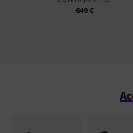
Takamine GJ72CE-12-Nat
649 €
Ac