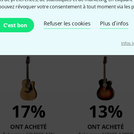
Housse incl.
Non
pouvez révoquer votre consentement à tout moment via les p
Refuser les cookies
Plus d´infos
C'est bon
qui ont regardé ce produit on
Infos 
17%
13%
ONT ACHETÉ
ONT ACHETÉ