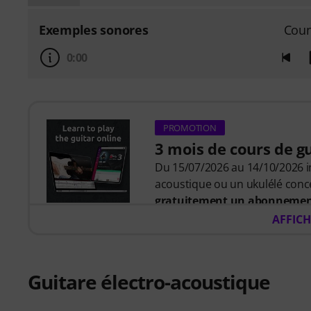
Exemples sonores
Coun
0:00
PROMOTION
3 mois de cours de g
Du 15/07/2026 au 14/10/2026 in
acoustique ou un ukulélé conc
gratuitement un abonnement
valeur de 57 euros
. Après l'e
AFFICH
automatiquement le code d'ac
prendra fin automatiquement à
Music2Me, votre portail d'app
Guitare électro-acoustique
pédagogique développée par de
allemand de l'éducation 2025/2