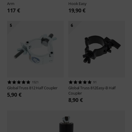
Arm
Hook Easy
117 €
19,90 €
5
6
1521
91
Global Truss
812 Half Coupler
Global Truss
812Easy-B Half
Coupler
5,90 €
8,90 €