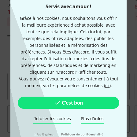
Bk
OD
Servis avec amour !
11 €
8,90 €
Grâce à nos cookies, nous souhaitons vous offrir
Meilleur prix sur 30
-7%
jours: 11,80 €
la meilleure expérience d'achat possible, avec
tout ce que cela implique. Cela inclut, par
exemple, des offres adaptées, des publicités
personnalisées et la mémorisation des
préférences. Si vous êtes d'accord, il vous suffit
d'accepter l'utilisation de cookies à des fins de
Marques populaires
préférences, de statistiques et de marketing en
cliquant sur "D'accord!" (
afficher tout
).
Vous pouvez révoquer votre consentement à tout
moment via les paramètres de cookies (
ici
).
C'est bon
Refuser les cookies
Plus d´infos
·
Infos légales
Politique de confidentialité