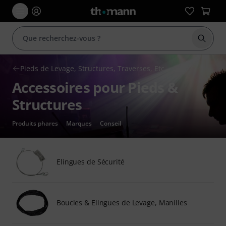
Démarr
Pieds de Levage, Structures, Traverses, Etc.
Accessoires pour Pieds &
Structures
Produits phares
Marques
Conseil
Elingues de Sécurité
Boucles & Elingues de Levage, Manilles