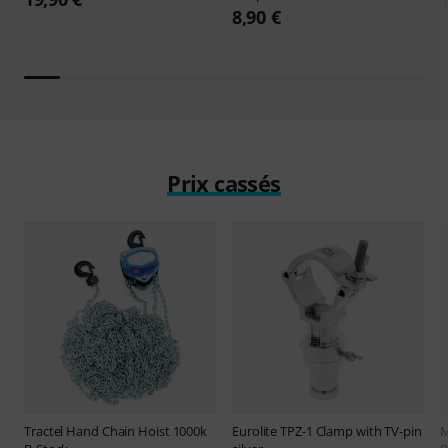
8,90 €
Prix cassés
Tractel
Hand Chain Hoist 1000k
Eurolite
TPZ-1 Clamp with TV-pin
M