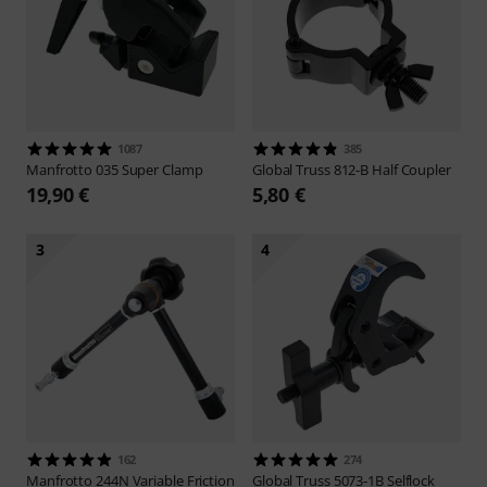
1087
385
Manfrotto
035 Super Clamp
Global Truss
812-B Half Coupler
19,90 €
5,80 €
3
4
162
274
Manfrotto
244N Variable Friction
Global Truss
5073-1B Selflock