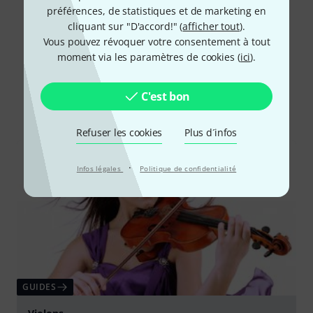
Lire toutes les évaluations
préférences, de statistiques et de marketing en
cliquant sur "D'accord!" (
afficher tout
).
Vous pouvez révoquer votre consentement à tout
moment via les paramètres de cookies (
ici
).
Le saviez-vous?
C'est bon
Tout
Guides
Refuser les cookies
Plus d´infos
·
Infos légales
Politique de confidentialité
GUIDES