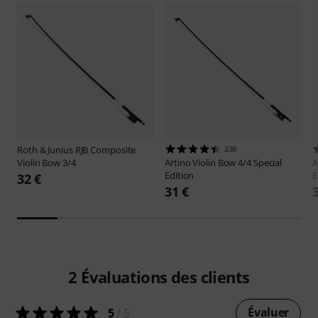
Roth & Junius
RJB Composite
238
Violin Bow 3/4
Artino
Violin Bow 4/4 Special
A
Edition
E
32 €
31 €
2
Évaluations des clients
Évaluer
5
/ 5