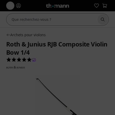
Démarr
Archets pour violons
Roth & Junius RJB Composite Violin
Bow 1/4
5.0 étoiles sur 5 d'après 2 évaluations clients
(
2
)