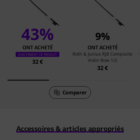
43%
9%
ONT ACHETÉ
ONT ACHETÉ
Roth & Junius RJB Composite
R
EXACTEMENT CE PRODUIT
Violin Bow 1/2
32 €
32 €
Comparer
Accessoires & articles appropriés