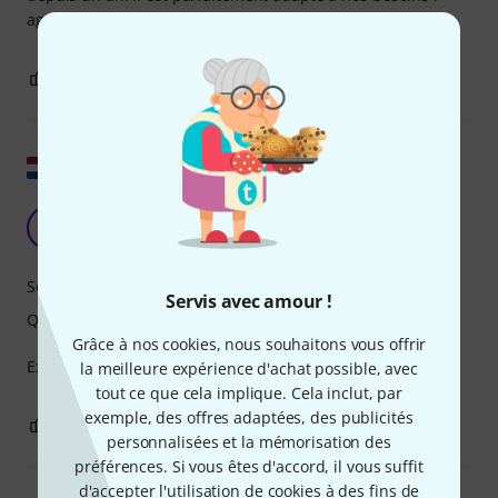
agréablement léger, il a un très beau son.
0
0
SIGNALER L'ÉVALUATION
Afficher l'original
Archet 1/4
S
Sense1418 04.10.2023
Son
Servis avec amour !
Qualité de fabrication
Grâce à nos cookies, nous souhaitons vous offrir
Excellent arc pour le prix. Fortement recommandé.
la meilleure expérience d'achat possible, avec
tout ce que cela implique. Cela inclut, par
exemple, des offres adaptées, des publicités
0
0
SIGNALER L'ÉVALUATION
personnalisées et la mémorisation des
préférences. Si vous êtes d'accord, il vous suffit
d'accepter l'utilisation de cookies à des fins de