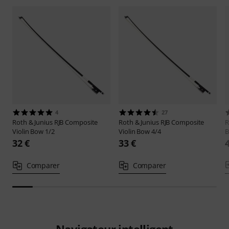
4
27
Roth & Junius
RJB Composite
Roth & Junius
RJB Composite
R
Violin Bow 1/2
Violin Bow 4/4
B
32 €
33 €
Comparer
Comparer
Navigateur intelligent