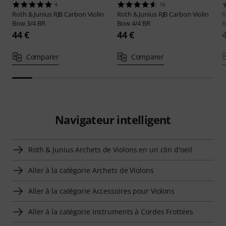
4
16
Roth & Junius
RJB Carbon Violin
Roth & Junius
RJB Carbon Violin
R
Bow 3/4 BR
Bow 4/4 BR
B
44 €
44 €
Comparer
Comparer
Navigateur intelligent
Roth & Junius Archets de Violons en un clin d'oeil
Aller à la catégorie Archets de Violons
Aller à la catégorie Accessoires pour Violons
Aller à la catégorie Instruments à Cordes Frottées