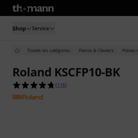
Shop
Service
Toutes les catégories
Pianos & Claviers
Pianos
Roland KSCFP10-BK
4.8 étoiles sur 5 d'après 116 évaluat
(
116
)