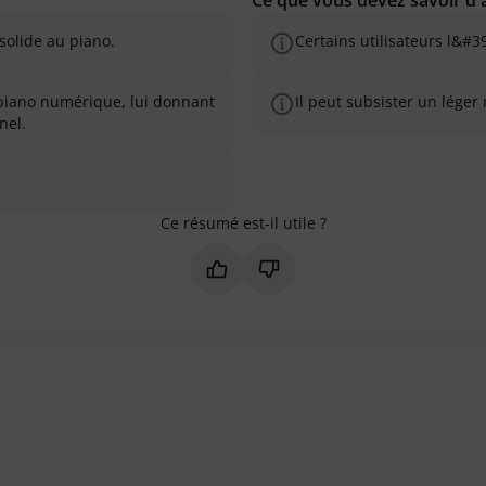
Ce que vous devez savoir d'a
 solide au piano.
Certains utilisateurs l&#
piano numérique, lui donnant
Il peut subsister un lég
nel.
Ce résumé est-il utile ?
Marquer ce résumé comme utile
Marquer ce résumé comme