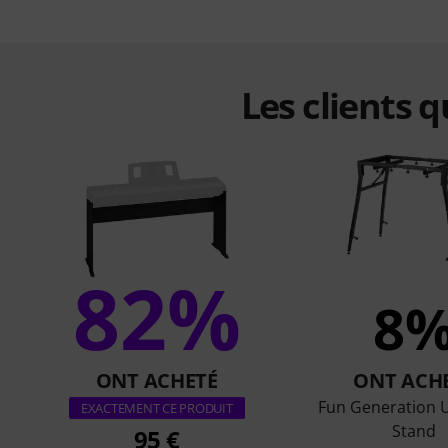
Les clients 
82%
8
ONT ACHETÉ
ONT ACH
Fun Generation U
EXACTEMENT CE PRODUIT
Stand
95 €