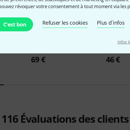
pouvez révoquer votre consentement à tout moment via les p
Refuser les cookies
Plus d´infos
C'est bon
Infos 
Bundle
1971
Thomann
KB-15BM
Roland
DP-
69 €
46 €
116
Évaluations des clients