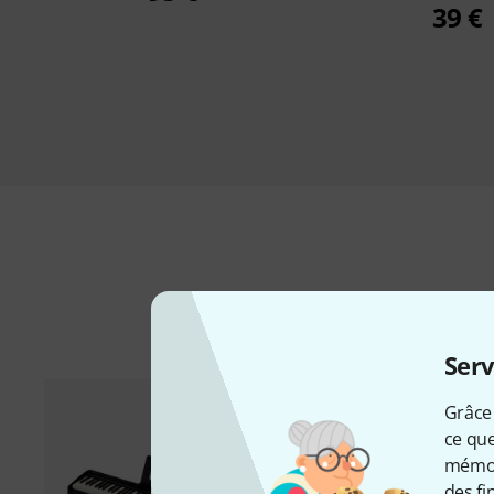
39 €
Ac
Serv
Grâce 
ce que
mémori
des fi