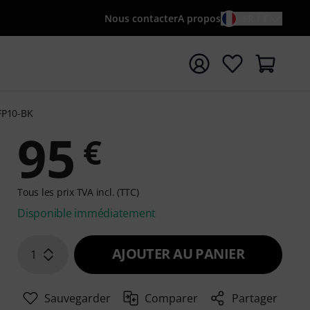
Nous contacter
A propos
FR / €
rrer la recherche avec le terme de recherche {searchTerm
FP10-BK
95
€
Tous les prix TVA incl. (TTC)
Disponible immédiatement
AJOUTER AU PANIER
1
Sauvegarder
Comparer
Partager