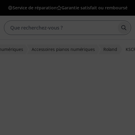
Service de réparation
Garantie satisfait ou remboursé
Déma
 numériques
Accessoires pianos numériques
Roland
KSC
ions clients