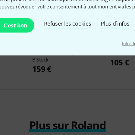
pouvez révoquer votre consentement à tout moment via les p
Refuser les cookies
Plus d´infos
C'est bon
Infos 
 B-Stock
Roland
KS-G8 B Keyboard Stand
Roland
KSC
B-Stock
105 €
159 €
Plus sur Roland