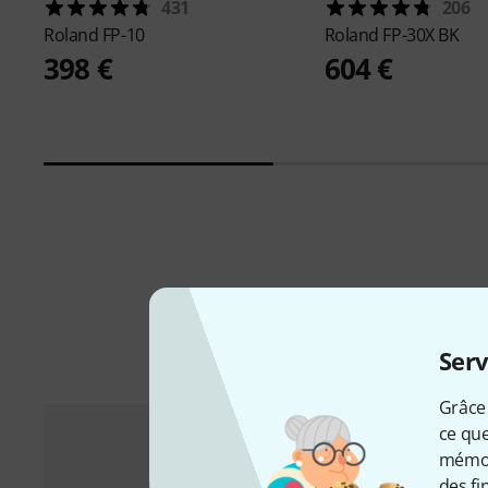
431
206
Roland
FP-10
Roland
FP-30X BK
398 €
604 €
Serv
Grâce 
ce que
mémori
des fi