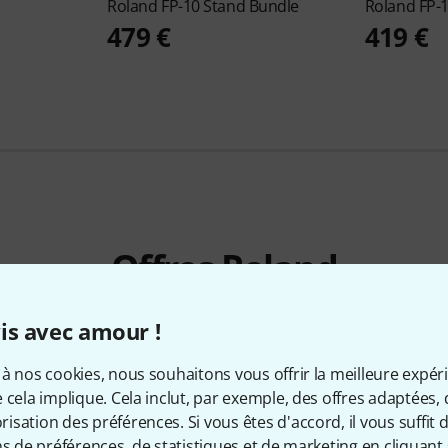
Roland
FP-10 Stand Bundle
Roland
FP-1
479 €
419 €
Offres Roland
Destockage
Deals actuels
is avec amour !
à nos cookies, nous souhaitons vous offrir la meilleure expér
 cela implique. Cela inclut, par exemple, des offres adaptées, 
sation des préférences. Si vous êtes d'accord, il vous suffit d'
ns de préférences, de statistiques et de marketing en cliquant 