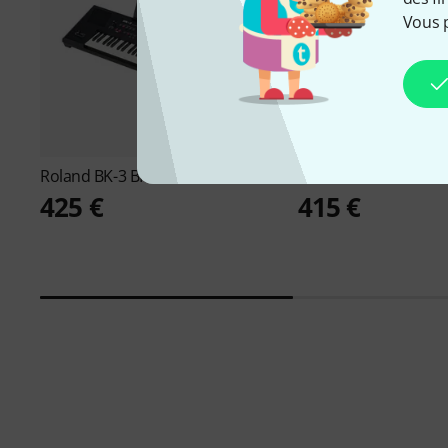
Vous 
Roland
BK-3 BK B-Stock
Roland
GO:KEYS 5 GT
425 €
415 €