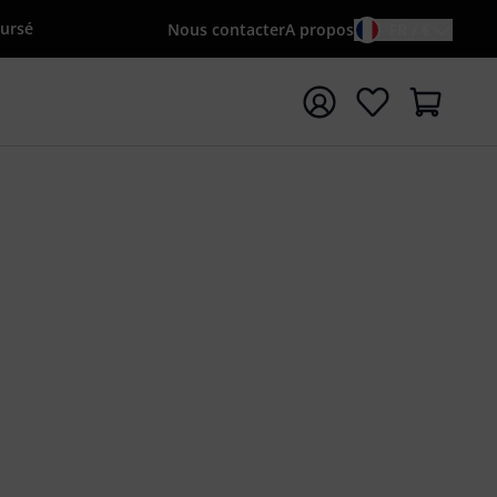
oursé
Nous contacter
A propos
FR / €
rrer la recherche avec le terme de recherche {searchTerm