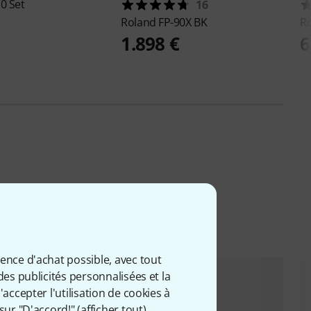
0 Set
16
Roland
FP-90X BK
R
1.898 €
6
ience d'achat possible, avec tout
des publicités personnalisées et la
accepter l'utilisation de cookies à
sur "D'accord!" (
afficher tout
).