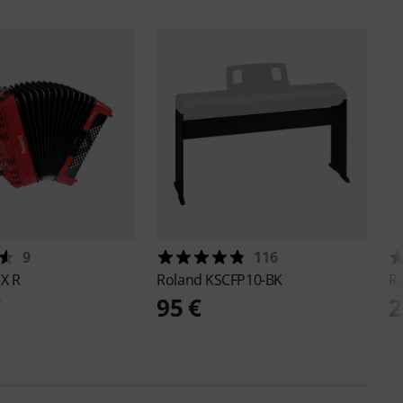
9
116
1X R
Roland
KSCFP10-BK
R
€
95 €
2