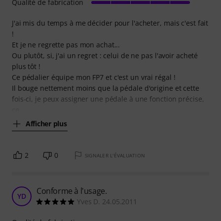
Qualité de fabrication
J'ai mis du temps à me décider pour l'acheter, mais c'est fait
!
Et je ne regrette pas mon achat...
Ou plutôt, si, j'ai un regret : celui de ne pas l'avoir acheté
plus tôt !
Ce pédalier équipe mon FP7 et c'est un vrai régal !
Il bouge nettement moins que la pédale d'origine et cette
fois-ci, je peux assigner une pédale à une fonction précise,
ce
Afficher plus
2
0
SIGNALER L'ÉVALUATION
Conforme à l'usage.
YD
Yves D. 24.05.2011