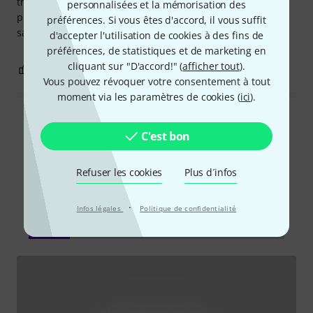
très bonne stabilité et ne glisse pas au sol ! Utilisé avec un
personnalisées et la mémorisation des
piano Roland FP90 ce pédalier me donne entière
préférences. Si vous êtes d'accord, il vous suffit
satisfaction ! Foncez !!!
d'accepter l'utilisation de cookies à des fins de
préférences, de statistiques et de marketing en
cliquant sur "D'accord!" (
afficher tout
).
2
0
SIGNALER L'ÉVALUATION
Vous pouvez révoquer votre consentement à tout
moment via les paramètres de cookies (
ici
).
Lire toutes les évaluations
C'est bon
Refuser les cookies
Plus d´infos
Le saviez-vous?
·
Infos légales
Politique de confidentialité
Tout
Vidéos
Guides
Téléchargements