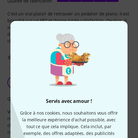
Qualité de fabrication
C'est un vrai plaisir de retrouver un pedalier de piano. Il est
branché sur un FP7 et donne totale satisfaction. De plus, il
se bouge facilement, ce qui permet de jouer aussi bien
debout que assis. Prix correct et service toujours parfait
chez Thomann.
4
0
SIGNALER L'ÉVALUATION
Excellent pédalier
I
Immoteph 15.09.2020
Qualité de fabrication
Servis avec amour !
Voici un excellent pédalier pour piano ! Très robuste, très
Grâce à nos cookies, nous souhaitons vous offrir
réactif, pas besoin de lever complétement le pied aux
la meilleure expérience d'achat possible, avec
changements d'accords, l'enclenchement se faire à mi-
tout ce que cela implique. Cela inclut, par
course de la pédale. Il est très lourd ce qui lui garanti une
exemple, des offres adaptées, des publicités