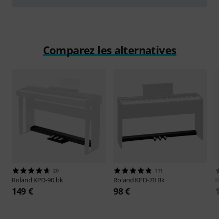
Comparez les alternatives
20
111
Roland
KPD-90 bk
Roland
KPD-70 Bk
R
149 €
98 €