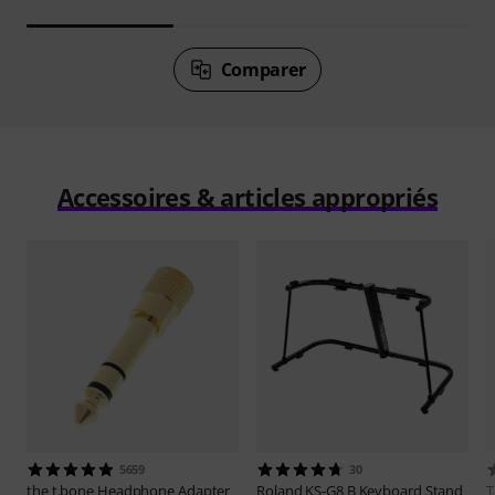
Comparer
Accessoires & articles appropriés
5659
30
the t.bone
Headphone Adapter
Roland
KS-G8 B Keyboard Stand