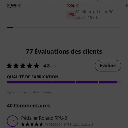
2,99 €
184 €
Meilleur prix sur 30
-7%
jours: 198 €
77
Évaluations des clients
Évaluer
4.8
/ 5
QUALITÉ DE FABRICATION
Lignes directrices d'évaluation
40
Commentaires
Pédalier Roland RPU-3
P
Professor_Prte 22.02.2020