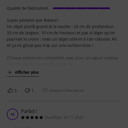
Qualité de fabrication
Super pédalier par Roland !
Un objet plutôt grand (à la louche : 26 cm de profondeur ,
33 cm de largeur, 10 cm de hauteur) et pas si léger qu'on
pourrait le croire ; mais un objet utile et à l'air robuste. Ah,
et ça ne glisse pas trop sur une surface lisse !
Chaque pédale est compatible avec pour un signal continu
(autrement dit : on peut à la fois les
Afficher plus
3
1
SIGNALER L'ÉVALUATION
Parfait !
M
Musiflyer 30.11.2020