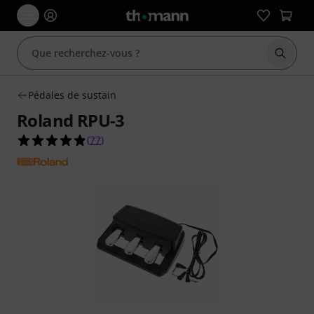
Démarr
Pédales de sustain
Roland RPU-3
4.8 étoiles sur 5 d'après 77 évaluations clients
(
77
)