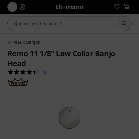
Démarr
Peaux Banjos
Remo 11 1/8" Low Collar Banjo
Head
4.4 étoiles sur 5 d'après 13 évaluations clients
(
13
)