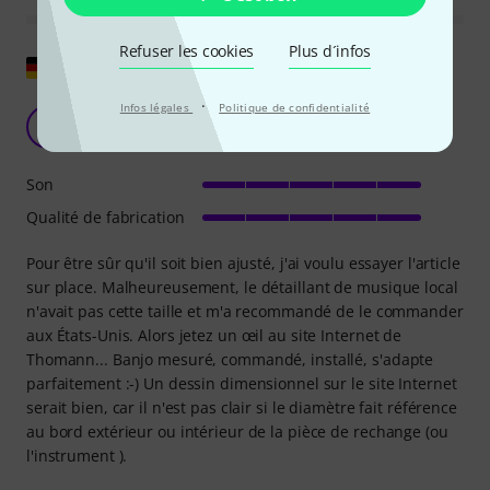
Refuser les cookies
Plus d´infos
Afficher l'original
·
Infos légales
Politique de confidentialité
bon produit
SB
Slider B 20.07.2014
Son
Qualité de fabrication
Pour être sûr qu'il soit bien ajusté, j'ai voulu essayer l'article
sur place. Malheureusement, le détaillant de musique local
n'avait pas cette taille et m'a recommandé de le commander
aux États-Unis. Alors jetez un œil au site Internet de
Thomann... Banjo mesuré, commandé, installé, s'adapte
parfaitement :-) Un dessin dimensionnel sur le site Internet
serait bien, car il n'est pas clair si le diamètre fait référence
au bord extérieur ou intérieur de la pièce de rechange (ou
l'instrument ).