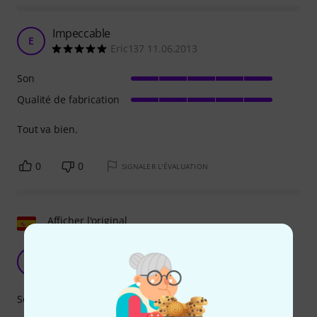
Impeccable
E
Eric137 11.06.2013
Son
Qualité de fabrication
Tout va bien.
0
0
SIGNALER L'ÉVALUATION
Afficher l'original
idéal pour les banjos à 4 cordes
R
Ricardod 12.06.2012
Son