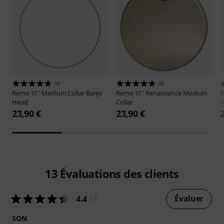
34
26
Remo
11" Medium Collar Banjo
Remo
11" Renaissance Medium
Head
Collar
H
23,90 €
23,90 €
13
Évaluations des clients
Évaluer
4.4
/ 5
SON