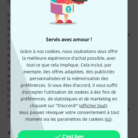
Qualité de fabrication
Les têtes frost ou blanches de Remo sont la référence par
excellence des banjos professionnels. Elles ont leurs
propres caractéristiques sonores, le frost (blanc avec une
couche rugueuse) est un peu plus terne bien qu'il donne un
Servis avec amour !
corps particulier, c'est le plus vu dans les banjos
commerciaux et. dissimule beaucoup d'harmoniques
Grâce à nos cookies, nous souhaitons vous offrir
excessives dans des banjos économiques avec des pots en
la meilleure expérience d'achat possible, avec
aluminium. Le blanc simple, sans givre, est le plus utilisé
tout ce que cela implique. Cela inclut, par
dans les banjos Dixie et la musique irlandaise, il n'est pas
exemple, des offres adaptées, des publicités
aussi terne que le givre mais il n'a pas l'éclat des clairs
personnalisées et la mémorisation des
(transparents), bien plus utiles dans les banjos bluegrass.
préférences. Si vous êtes d'accord, il vous suffit
Le blanc est plus polyvalent et peut être utilisé sur l'un ou
d'accepter l'utilisation de cookies à des fins de
l'autre type de banjos, selon le goût et les particularités de
préférences, de statistiques et de marketing en
chaque instrument. Idéal pour les banjos archtop qui
cliquant sur "D'accord!" (
afficher tout
).
seraient trop brillants avec du clair et le givre rongerait leur
Vous pouvez révoquer votre consentement à tout
nature lumineuse et nette.
moment via les paramètres de cookies (
ici
).
1
0
SIGNALER L'ÉVALUATION
C'est bon