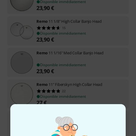
Disponible immédiatement
23,90
€
Remo
11 1/8" High Collar Banjo Head
15
Disponible immédiatement
23,90
€
Remo
11 1/16" Med Collar Banjo Head
Disponible immédiatement
23,90
€
Remo
11" Fiberskyn High Collar Head
22
Disponible immédiatement
27
€
Remo
11" Renaissance Low Collar
7
Disponible immédiatement
24,90
€