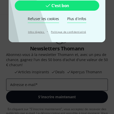
C'est bon
Refuser les cookies
Plus d´infos
·
Infos légales
Politique de confidentialité
Newsletters Thomann
Abonnez-vous à la newsletter Thomann et, avec un peu de
chance, gagnez l'un des 50 bons d'achat d'une valeur de 50
€ chacun!
Articles inspirants
Deals
Aperçus Thomann
Adresse e-mail
*
S'inscrire maintenant
En cliquant sur "S'inscrire maintenant", vous acceptez de recevoir des
publicités par e-mail. La désinscription est possible à tout moment. Vous