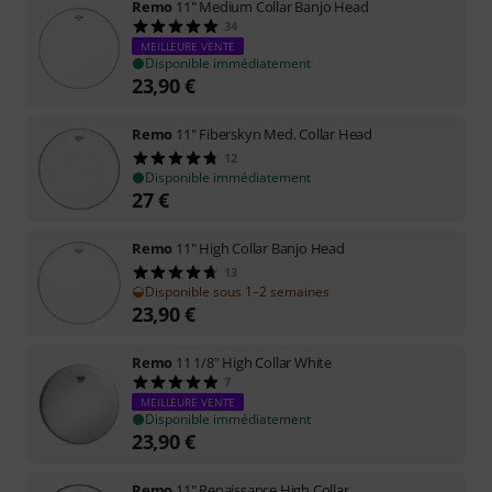
Remo
11" Medium Collar Banjo Head
34
MEILLEURE VENTE
Disponible immédiatement
23,90
€
Remo
11" Fiberskyn Med. Collar Head
12
Disponible immédiatement
27
€
Remo
11" High Collar Banjo Head
13
Disponible sous 1–2 semaines
23,90
€
Remo
11 1/8" High Collar White
7
MEILLEURE VENTE
Disponible immédiatement
23,90
€
Remo
11" Renaissance High Collar