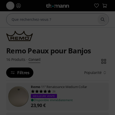
Démarr
Remo Peaux pour Banjos
Conseil
16
Produits
·
Filtres
Popularité
Remo
11" Renaissance Medium Collar
26
MEILLEURE VENTE
Disponible immédiatement
23,90
€