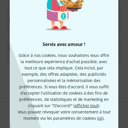
Remo
11 1/8" Med Collar Banjo Head
Disponible sous 12–15 semaines
23,90
€
Remo
10" 9/16" High Collar Banjo
Servis avec amour !
2
Disponible sous 1–2 semaines
Grâce à nos cookies, nous souhaitons vous offrir
23,90
€
la meilleure expérience d'achat possible, avec
tout ce que cela implique. Cela inclut, par
exemple, des offres adaptées, des publicités
Envoi gratuit à partir de 69 €
personnalisées et la mémorisation des
Les prix sont indiqués avec TVA comprise
préférences. Si vous êtes d'accord, il vous suffit
d'accepter l'utilisation de cookies à des fins de
préférences, de statistiques et de marketing en
cliquant sur "D'accord!" (
afficher tout
).
Vous pouvez révoquer votre consentement à tout
Aimez-vous ce que vous voyez ?
moment via les paramètres de cookies (
ici
).
Partager
Aide et commentaires