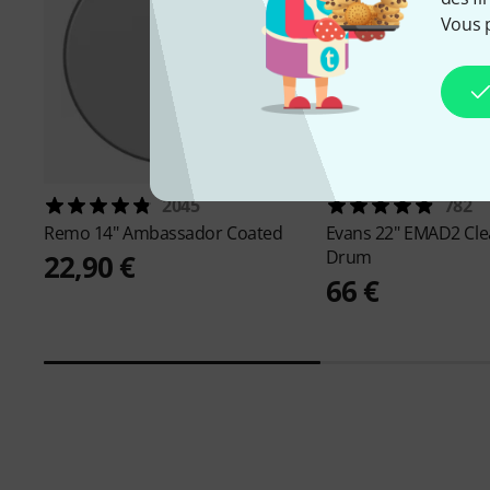
Vous 
2045
782
Remo
14" Ambassador Coated
Evans
22" EMAD2 Cle
Drum
22,90 €
66 €