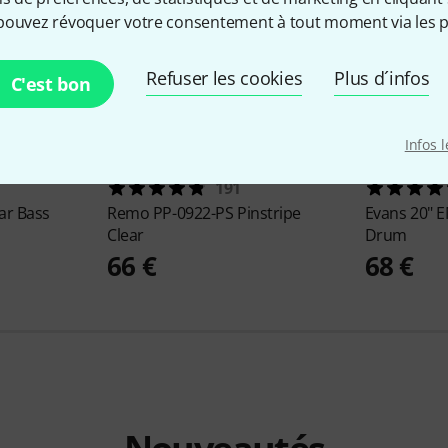
pouvez révoquer votre consentement à tout moment via les p
Refuser les cookies
Plus d´infos
C'est bon
Infos 
191
ar Bass
Remo
PP-0922-PS Pinstripe
Evans
20" 
Clear
Drum
66 €
68 €