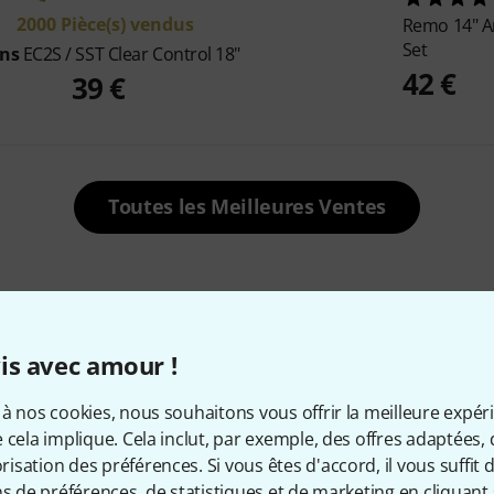
2000 Pièce(s) vendus
Remo
14" 
Set
ans
EC2S / SST Clear Control 18"
42 €
39 €
Toutes les Meilleures Ventes
Actuellement populaires
is avec amour !
à nos cookies, nous souhaitons vous offrir la meilleure expér
 cela implique. Cela inclut, par exemple, des offres adaptées, 
sation des préférences. Si vous êtes d'accord, il vous suffit d'
ns de préférences, de statistiques et de marketing en cliquant 