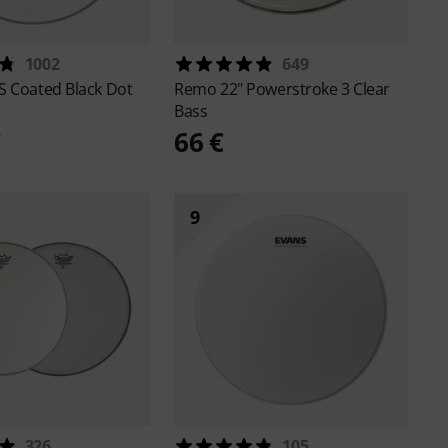
1002
649
S Coated Black Dot
Remo
22" Powerstroke 3 Clear
Bass
€
66 €
9
326
105