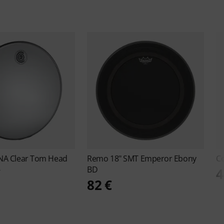
NA Clear Tom Head
Remo
18" SMT Emperor Ebony
C
BD
€
4
82 €