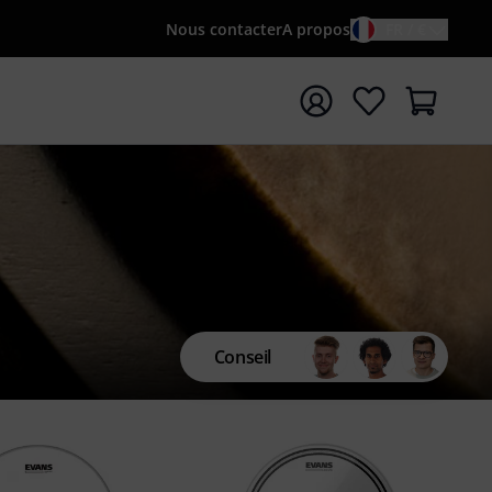
Nous contacter
A propos
FR / €
rrer la recherche avec le terme de recherche {searchTerm
Conseil