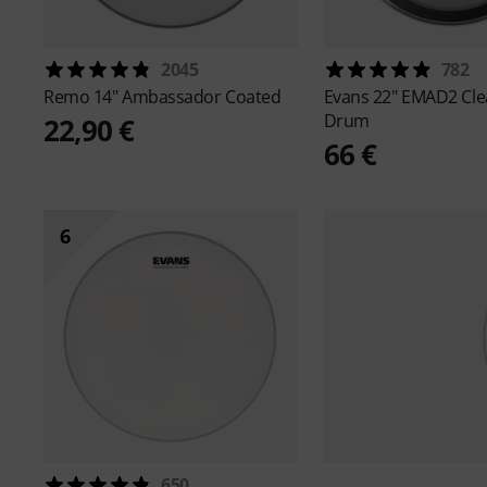
2045
782
Remo
14" Ambassador Coated
Evans
22" EMAD2 Cle
Drum
22,90 €
66 €
6
650