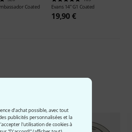
Ambassador Coated
Evans
14" G1 Coated
19,90 €
ience d'achat possible, avec tout
des publicités personnalisées et la
accepter l'utilisation de cookies à
sur "D'accord!" (
afficher tout
).