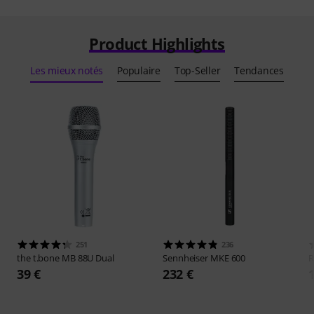
Product Highlights
Les mieux notés
Populaire
Top-Seller
Tendances
251
236
the t.bone
MB 88U Dual
Sennheiser
MKE 600
39 €
232 €