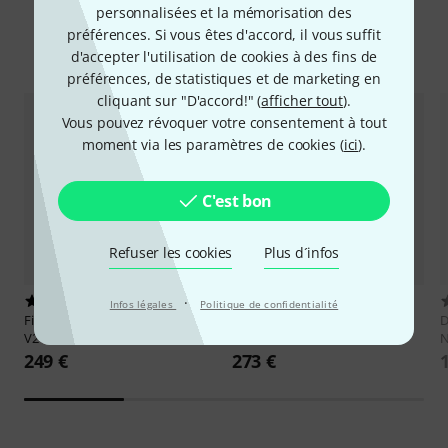
Offres
personnalisées et la mémorisation des
préférences. Si vous êtes d'accord, il vous suffit
Hot Deals
Destockage
d'accepter l'utilisation de cookies à des fins de
préférences, de statistiques et de marketing en
cliquant sur "D'accord!" (
afficher tout
).
Vous pouvez révoquer votre consentement à tout
moment via les paramètres de cookies (
ici
).
C'est bon
Refuser les cookies
Plus d´infos
·
9
4
Infos légales
Politique de confidentialité
Fishman
Fluence Mod. Humb.
Fishman
Fluence Mod. Humb.
D
V2 Set BK
V2 Set BBKN
N
249 €
273 €