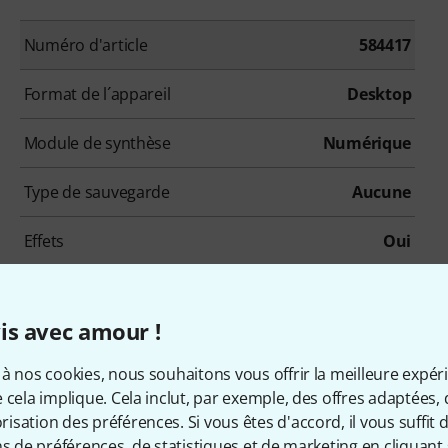
Numéro d'article
584417
Format de l´appareil
Desktop
Module de synthèse
Numérique
Type de sauvegarde
Aucune
Effets
Oui
Nombre de sorties analogiques
2
is avec amour !
Écran
Oui
à nos cookies, nous souhaitons vous offrir la meilleure expér
 cela implique. Cela inclut, par exemple, des offres adaptées, 
sation des préférences. Si vous êtes d'accord, il vous suffit d'
ns de préférences, de statistiques et de marketing en cliquant 