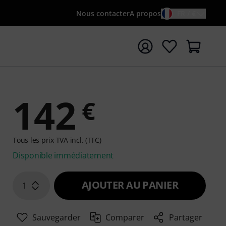
Nous contacter
A propos
FR / €
rrer la recherche avec le terme de recherche {searchTerm
142
€
Tous les prix TVA incl. (TTC)
Disponible immédiatement
AJOUTER AU PANIER
1
Sauvegarder
Comparer
Partager