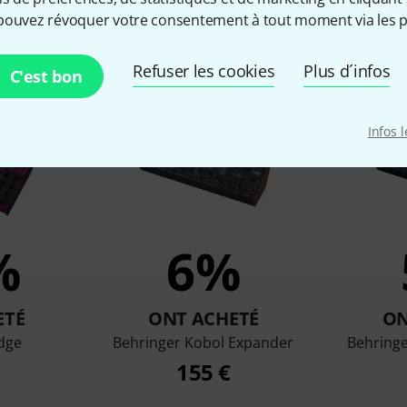
pouvez révoquer votre consentement à tout moment via les p
qui ont regardé ce produit on
Refuser les cookies
Plus d´infos
C'est bon
Infos 
%
6%
ETÉ
ONT ACHETÉ
ON
dge
Behringer Kobol Expander
Behringe
155 €