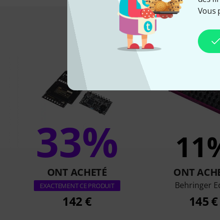
Vous 
Les clients 
33%
11
ONT ACHETÉ
ONT ACH
Behringer E
EXACTEMENT CE PRODUIT
142 €
145 €