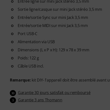
Entrée ligne sur mini Jack stéréo 3,5 mm
Sortie ligne/casque sur mini Jack stéréo 3,5 mm
Entrée/sortie Sync sur mini Jack 3,5 mm
Entrée/sortie MIDI sur mini Jack 3,5 mm
Port USB-C
Alimentation via USB
Dimensions (L x P x H): 129 x 78 x 39 mm
Poids: 122 g
Câble USB incl.
Remarque:
kit DIY- l'appareil doit être assemblé avant ut
Garantie 30 jours satisfait ou remboursé
30
Garantie 3 ans Thomann
3