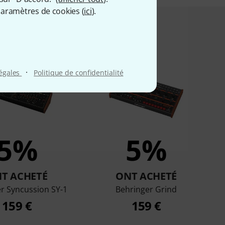
aramètres de cookies (
ici
).
t acheté ceci
·
légales
Politique de confidentialité
5%
5%
T ACHETÉ
ONT ACHETÉ
r Syncussion SY-1
Behringer Grind
159 €
159 €