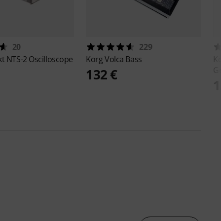
20
229
t NTS-2 Oscilloscope
Korg
Volca Bass
K
G
132 €
1