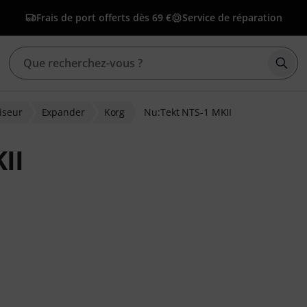
Frais de port offerts dès 69 €
Service de réparation
Déma
iseur
Expander
Korg
Nu:Tekt NTS-1 MKII
II
ons clients