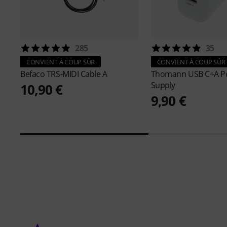
285
35
CONVIENT À COUP SÛR
CONVIENT À COUP SÛR
Befaco
TRS-MIDI Cable A
Thomann
USB C+A P
Supply
10,90 €
9,90 €