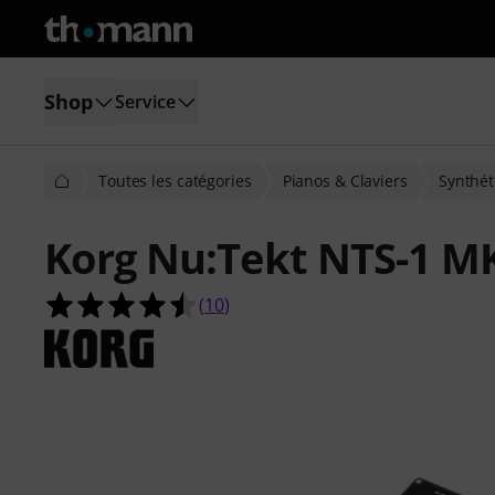
Shop
Service
Toutes les catégories
Pianos & Claviers
Synthét
Korg Nu:Tekt NTS-1 MK
4.5 étoiles sur 5 d'après 10 évaluati
(
10
)