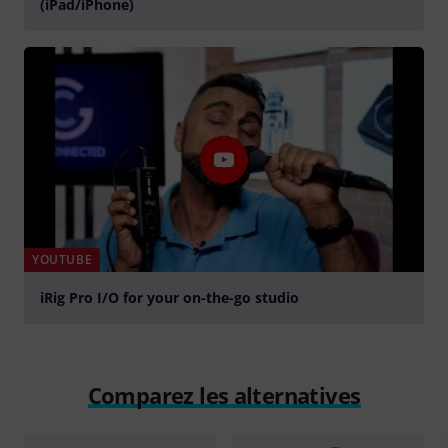
(iPad/iPhone)
Jouer
YOUTUBE
iRig Pro I/O for your on-the-go studio
Jouer
Comparez les alternatives