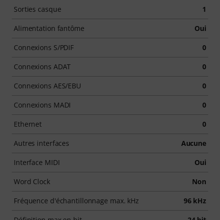
Sorties casque
1
Alimentation fantôme
Oui
Connexions S/PDIF
0
Connexions ADAT
0
Connexions AES/EBU
0
Connexions MADI
0
Ethernet
0
Autres interfaces
Aucune
Interface MIDI
Oui
Word Clock
Non
Fréquence d'échantillonnage max. kHz
96 kHz
Définition max en bit
24 bit