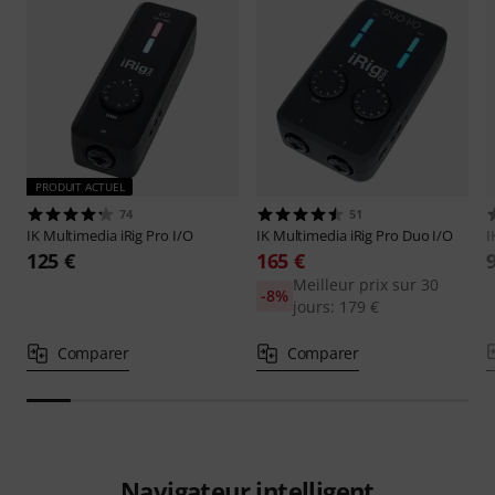
PRODUIT ACTUEL
74
51
IK Multimedia
iRig Pro I/O
IK Multimedia
iRig Pro Duo I/O
I
125 €
165 €
Meilleur prix sur 30
-8%
jours: 179 €
Comparer
Comparer
Navigateur intelligent