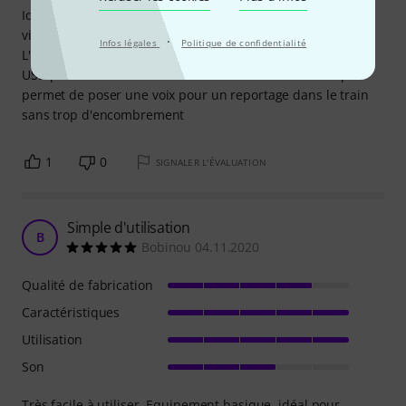
Idéale pour des prises de son avec un iPhone en mode
vidéo !
·
Infos légales
Politique de confidentialité
L'autre point positif c'est q'il est aussi équipé d'un câble
USB permettant un raccordement sur ordinateur ce qui
permet de poser une voix pour un reportage dans le train
sans trop d'encombrement
1
0
SIGNALER L'ÉVALUATION
Simple d'utilisation
B
Bobinou 04.11.2020
Qualité de fabrication
Caractéristiques
Utilisation
Son
Très facile à utiliser. Equipement basique, idéal pour