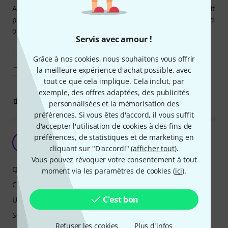
Au niveau des câbles et des softwares, tout est vraiment fait
pour les utilisateurs ios et si on possède un produit android
on est laissé sur le côté...
Servis avec amour !
J'ai fini par acquérir un
Grâce à nos cookies, nous souhaitons vous offrir
Afficher plus
la meilleure expérience d'achat possible, avec
tout ce que cela implique. Cela inclut, par
exemple, des offres adaptées, des publicités
3
0
SIGNALER L'ÉVALUATION
personnalisées et la mémorisation des
préférences. Si vous êtes d'accord, il vous suffit
d'accepter l'utilisation de cookies à des fins de
Petite Carte Son nomade
préférences, de statistiques et de marketing en
C
Callen 27.03.2019
cliquant sur "D'accord!" (
afficher tout
).
Vous pouvez révoquer votre consentement à tout
Qualité de fabrication
moment via les paramètres de cookies (
ici
).
Caractéristiques
C'est bon
Utilisation
Son
Refuser les cookies
Plus d´infos