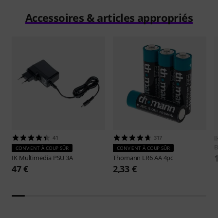
Accessoires & articles appropriés
41
317
I
B
CONVIENT À COUP SÛR
CONVIENT À COUP SÛR
IK Multimedia
PSU 3A
Thomann
LR6 AA 4pc
47 €
2,33 €