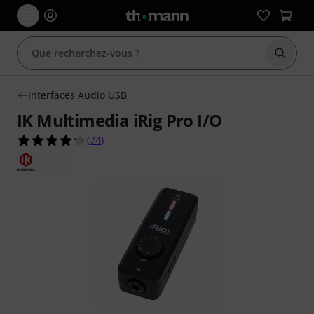
Démarr
Interfaces Audio USB
IK Multimedia iRig Pro I/O
4.3 étoiles sur 5 d'après 74 évaluations clients
(
74
)