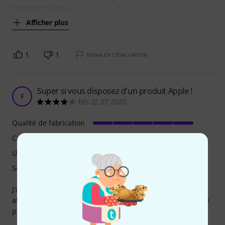
forcément avoir un
Afficher plus
1
1
SIGNALER L'ÉVALUATION
Super si vous disposez d'un produit Apple !
F
fds 22.07.2020
Qualité de fabrication
Caractéristiques
Utilisation
Son
J'ai fait l'acquisition de cette interface audio pour l'utiliser
avec un smartphone android et Ik multimedia ne nous aide
pas vraiment, malgré la qualité du produit.