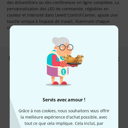
des échantillons ou des conférences en ligne complètes. La
personnalisation des LED de commande, réglables en
couleur et intensité dans Lewitt Control Center, ajoute une
touche unique à l’espace de travail, illuminant chaque
studio avec vos teintes préférées.
Les clients qui ont regardé ce produit
ont acheté ceci
Servis avec amour !
Grâce à nos cookies, nous souhaitons vous offrir
36%
la meilleure expérience d'achat possible, avec
8%
tout ce que cela implique. Cela inclut, par