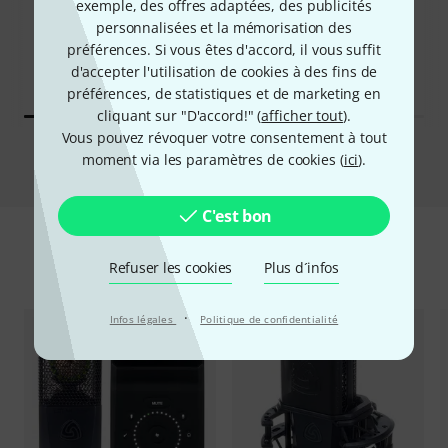
exemple, des offres adaptées, des publicités
ONT ACHETÉ
ONT ACHETÉ
personnalisées et la mémorisation des
Audient iD4 MKII
EXACTEMENT CE PRODUIT
préférences. Si vous êtes d'accord, il vous suffit
127 €
149 €
d'accepter l'utilisation de cookies à des fins de
préférences, de statistiques et de marketing en
cliquant sur "D'accord!" (
afficher tout
).
Vous pouvez révoquer votre consentement à tout
Comparer
moment via les paramètres de cookies (
ici
).
C'est bon
Accessoires & articles appropriés
Refuser les cookies
Plus d´infos
·
Infos légales
Politique de confidentialité