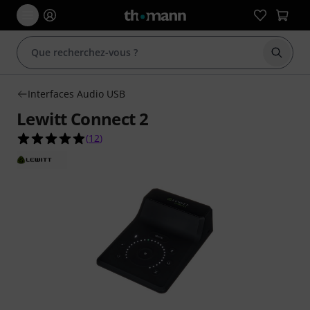
Démarr
Interfaces Audio USB
Lewitt Connect 2
4.9 étoiles sur 5 d'après 12 évaluations clients
(
12
)