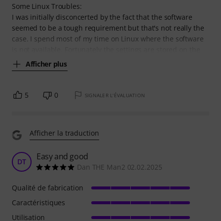
Some Linux Troubles:
I was initially disconcerted by the fact that the software
seemed to be a tough requirement but that's not really the
case. I spend most of my time on Linux where the software
is not available. Fortunately the settings are stored on the
Afficher plus
5
0
SIGNALER L'ÉVALUATION
Afficher la traduction
Easy and good
DT
Dan THE Man2 02.02.2025
Qualité de fabrication
Caractéristiques
Utilisation