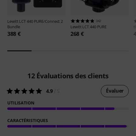
Lewitt
LCT 440 PURE/Connect 2
342
Bundle
Lewitt
LCT 440 PURE
t
388 €
268 €
12
Évaluations des clients
Évaluer
4.9
/ 5
UTILISATION
CARACTÉRISTIQUES