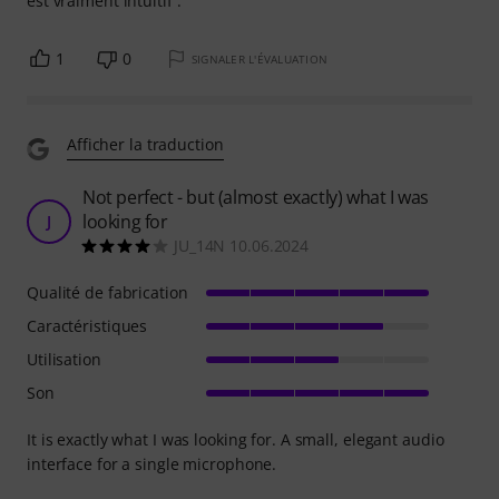
est vraiment intuitif .
1
0
SIGNALER L'ÉVALUATION
Afficher la traduction
Not perfect - but (almost exactly) what I was
looking for
J
JU_14N 10.06.2024
Qualité de fabrication
Caractéristiques
Utilisation
Son
It is exactly what I was looking for. A small, elegant audio
interface for a single microphone.