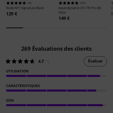
160
5329
Rode
NT1 Signature Black
beyerdynamic
DT-770 Pro 80
Ohm
129 €
149 €
269
Évaluations des clients
Évaluer
4.7
/ 5
UTILISATION
CARACTÉRISTIQUES
SON