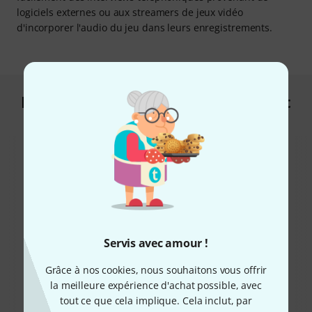
logiciels externes ou aux streamers de jeux vidéo
d'incorporer l'audio du jeu dans leurs enregistrements.
Les clients qui ont regardé ce produit
ont acheté ceci
38%
Servis avec amour !
8%
Grâce à nos cookies, nous souhaitons vous offrir
ONT ACHETÉ
ONT ACHETÉ
la meilleure expérience d'achat possible, avec
Audient iD14 MKII
EXACTEMENT CE PRODUIT
tout ce que cela implique. Cela inclut, par
149 €
214 €