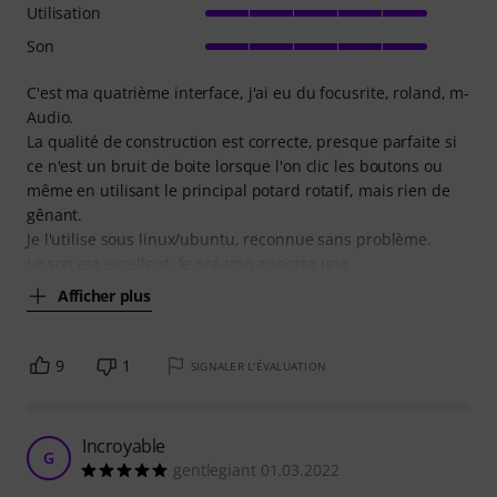
Utilisation
Son
C'est ma quatrième interface, j'ai eu du focusrite, roland, m-
Audio.
La qualité de construction est correcte, presque parfaite si
ce n'est un bruit de boite lorsque l'on clic les boutons ou
même en utilisant le principal potard rotatif, mais rien de
gênant.
Je l'utilise sous linux/ubuntu, reconnue sans problème.
Le son est excellent, le préamp apporte une
Afficher plus
9
1
SIGNALER L'ÉVALUATION
Incroyable
G
gentlegiant 01.03.2022