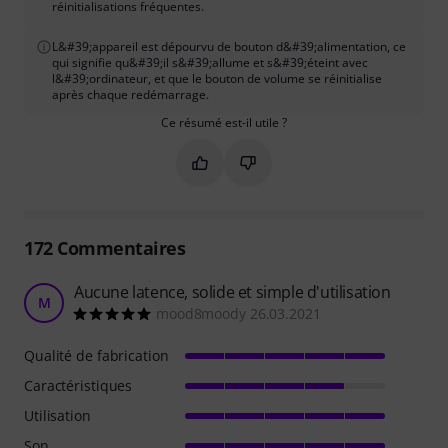
réinitialisations fréquentes.
L&#39;appareil est dépourvu de bouton d&#39;alimentation, ce
qui signifie qu&#39;il s&#39;allume et s&#39;éteint avec
l&#39;ordinateur, et que le bouton de volume se réinitialise
après chaque redémarrage.
Ce résumé est-il utile ?
Marquer ce résumé comme utile
Marquer ce résumé comme in
172
Commentaires
Aucune latence, solide et simple d'utilisation
M
mood8moody 26.03.2021
Qualité de fabrication
Caractéristiques
Utilisation
Son