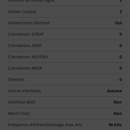
Nombre de sorties ligne
2
Sorties casque
2
Alimentation fantôme
Oui
Connexions S/PDIF
0
Connexions ADAT
0
Connexions AES/EBU
0
Connexions MADI
0
Ethernet
0
Autres interfaces
Aucune
Interface MIDI
Non
Word Clock
Non
Fréquence d'échantillonnage max. kHz
96 kHz