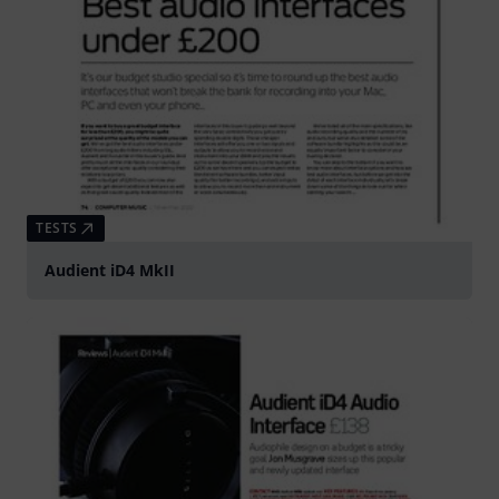
TESTS
Audient iD4 MkII