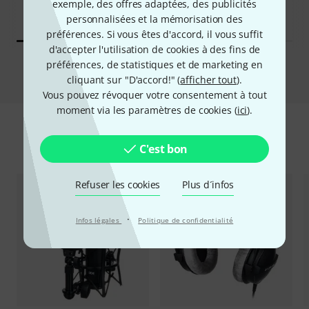
exemple, des offres adaptées, des publicités
personnalisées et la mémorisation des
préférences. Si vous êtes d'accord, il vous suffit
d'accepter l'utilisation de cookies à des fins de
préférences, de statistiques et de marketing en
Comparer
cliquant sur "D'accord!" (
afficher tout
).
Vous pouvez révoquer votre consentement à tout
moment via les paramètres de cookies (
ici
).
Accessoires & articles appropriés
C'est bon
Refuser les cookies
Plus d´infos
·
Infos légales
Politique de confidentialité