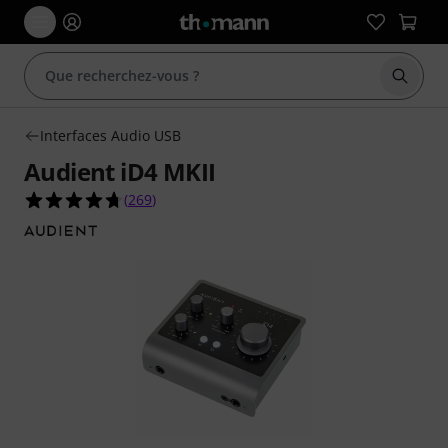
Démarr
Interfaces Audio USB
Audient iD4 MKII
4.7 étoiles sur 5 d'après 269 évaluations clients
(
269
)