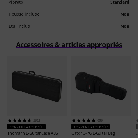
Vibrato
Standard
Housse incluse
Non
Étui inclus
Non
Accessoires & articles appropriés
2921
656
CONVIENT À COUP SÛR
CONVIENT À COUP SÛR
Thomann
E-Guitar Case ABS
Gator
G-PG E-Guitar Bag
D