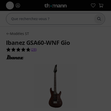
Démarr
Modèles ST
Ibanez GSA60-WNF Gio
4.8 étoiles sur 5 d'après 28 évaluations clients
(
28
)