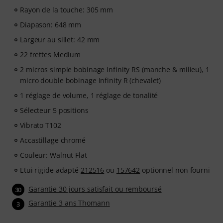
catégorie « Cours d'instruments en ligne » ! Plus de 400
Rayon de la touche: 305 mm
leçons de guitare en vidéo pour débutants et niveaux
Diapason: 648 mm
avancés : pop, rock, blues, métal et bien plus encore.
Profitez d'un accompagnement personnalisé par chat,
Largeur au sillet: 42 mm
de partitions imprimables et d'un lecteur vidéo
22 frettes Medium
intelligent avec fonction d'entraînement, ralenti et
2 micros simple bobinage Infinity RS (manche & milieu), 1
autres fonctionnalités.
micro double bobinage Infinity R (chevalet)
1 réglage de volume, 1 réglage de tonalité
Sélecteur 5 positions
Vibrato T102
Accastillage chromé
Couleur: Walnut Flat
Etui rigide adapté
212516
ou
157642
optionnel non fourni
Garantie 30 jours satisfait ou remboursé
30
Garantie 3 ans Thomann
3