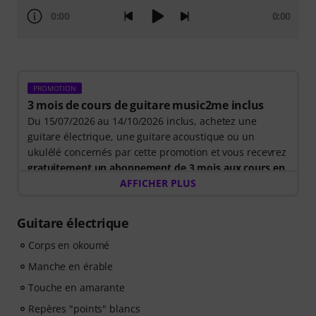
0:00
0:00
PROMOTION
3 mois de cours de guitare music2me inclus
Du 15/07/2026 au 14/10/2026 inclus, achetez une
guitare électrique, une guitare acoustique ou un
ukulélé concernés par cette promotion et vous recevrez
gratuitement un abonnement de 3 mois aux cours en
ligne music2me d'une valeur de 57 euros
AFFICHER PLUS
. Après
l'expédition de votre commande, vous recevrez
automatiquement le code d'activation par e-mail.
Guitare électrique
L'abonnement music2me prendra fin automatiquement
à l'issue de la période d'abonnement.
Corps en okoumé
Music2Me, votre portail d'apprentissage musical en
Manche en érable
ligne, propose une approche pédagogique développée
Touche en amarante
par des professeurs de musique qualifiés. Lauréat du
prix allemand de l'éducation 2025/2026 dans la
Repères "points" blancs