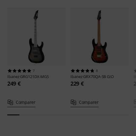
7
8
Ibanez
GRG121DX-MGS
Ibanez
GRX70QA-SB GIO
I
249 €
229 €
Comparer
Comparer