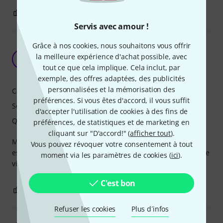
0
0
SIGNALER L'ÉVALUATION
Servis avec amour !
Grâce à nos cookies, nous souhaitons vous offrir
Belle guitare, belles possibilités au niveau des
la meilleure expérience d'achat possible, avec
micros.
C
tout ce que cela implique. Cela inclut, par
Caramarel 12.10.2024
exemple, des offres adaptées, des publicités
personnalisées et la mémorisation des
Caractéristiques
préférences. Si vous êtes d'accord, il vous suffit
Son
d'accepter l'utilisation de cookies à des fins de
Qualité de fabrication
préférences, de statistiques et de marketing en
cliquant sur "D'accord!" (
afficher tout
).
Ma seconde tentative pour débuter à la guitare, la marque
Vous pouvez révoquer votre consentement à tout
est renommée, le prix reste abordable et elle a le look d'une
moment via les paramètres de cookies (
ici
).
vieille dame qui séduit encore :) J'aime ♥
C'est bon
0
0
SIGNALER L'ÉVALUATION
Refuser les cookies
Plus d´infos