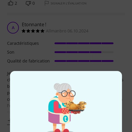
2
0
SIGNALER L'ÉVALUATION
Etonnante !
A
Allmanbro 06.10.2024
Caractéristiques
Son
Qualité de fabrication
Je cherchais déjà à me faire plaisir, avec une guitare pas
chère à éventuellement bricoler ,alors que je n'en avais pas
besoin ,étant garni (Fender,epiphone,schecter , et j'en
passe ) ; ça pourrai éventuellement servir de spare en
concert , ou à trimbaler en bœuf . Je voulais de l'acajou ( en
l'occurence il s'agit d'Okoumé aux même propriétés ) . Je
suis absolument
Afficher plus