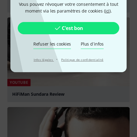
Vous pouvez révoquer votre consentement à tout
Hifiman Sundara Review
moment via les paramètres de cookies (
ici
).
Jouer
C'est bon
Refuser les cookies
Plus d´infos
·
Infos légales
Politique de confidentialité
YOUTUBE
HiFiMan Sundara Review
Jouer