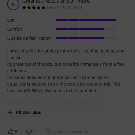
Great but NEEDS an EQ + more.
K
KBach 19.10.2020
Son
Confort
Qualité de fabrication
I am using this for audio production, listening, gaming and
similar.
Its great out of the box, but benefits immensely from a few
additions.
Its not as detailed out of the box as it can be, so an
equalizer is needed to up the treble by about 3-4db. The
low end (60-30hz) also needs to be amplified.
The included cable is short and low quality, and
Afficher plus
5
2
SIGNALER L'ÉVALUATION