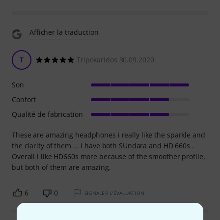
Afficher la traduction
T
Tripokaridos 30.09.2020
Son
Confort
Qualité de fabrication
These are amazing headphones i really like the sparkle and
the clarity of them ... I have both SUndara and HD 660s .
Overall i like HD660s more because of the smoother profile,
but both of them are amazing.
6
0
SIGNALER L'ÉVALUATION