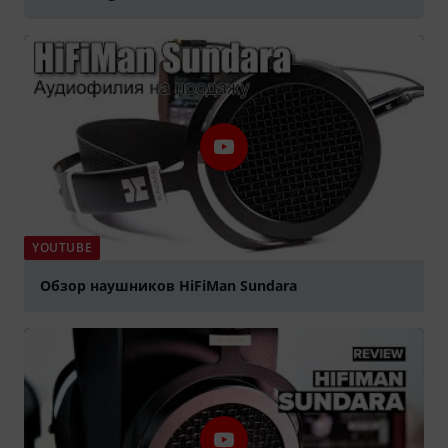
YOUTUBE
Обзор наушников HiFiMan Sundara
Jouer