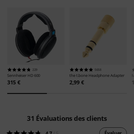
229
5658
Sennheiser
HD 600
the t.bone
Headphone Adapter
M
315 €
2,99 €
31
Évaluations des clients
Évaluer
4.7
/ 5