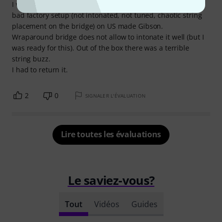
I was unpleasantly surprised to see unpolished frets and
bad factory setup (not intonated, not tuned, chaotic string
placement on the bridge) on US made Gibson.
Wraparound bridge does not allow to intonate it well (but I
was ready for this). Out of the box there was a terrible
string buzz.
I had to return it.
2
0
SIGNALER L'ÉVALUATION
Lire toutes les évaluations
Le saviez-vous?
Tout
Vidéos
Guides