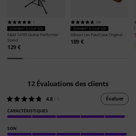
1
202
CONVIENT À COUP SÛR
CONVIENT À COUP SÛR
K&M
14765 Guitar Performer
Gibson
Les Paul Case Original
Stand
189 €
129 €
12
Évaluations des clients
Évaluer
4.8
/ 5
CARACTÉRISTIQUES
SON