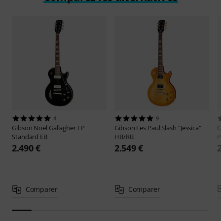
4
9
Gibson
Noel Gallagher LP
Gibson
Les Paul Slash "Jessica"
G
Standard EB
HB/RB
P
2.490 €
2.549 €
Comparer
Comparer