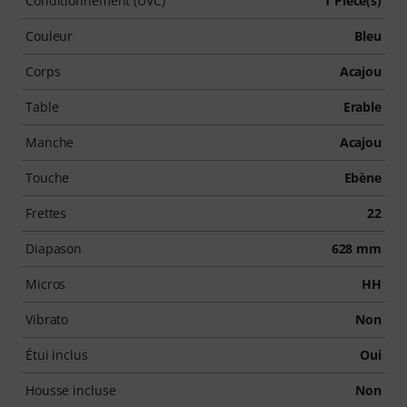
Conditionnement (UVC)
1 Pièce(s)
Couleur
Bleu
Corps
Acajou
Table
Erable
Manche
Acajou
Touche
Ebène
Frettes
22
Diapason
628 mm
Micros
HH
Vibrato
Non
Étui inclus
Oui
Housse incluse
Non