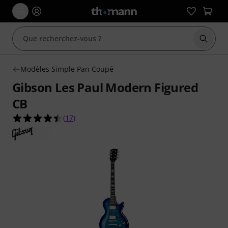
Démarr
Modèles Simple Pan Coupé
Gibson Les Paul Modern Figured
CB
4.5 étoiles sur 5 d'après 17 évaluations clients
(
17
)