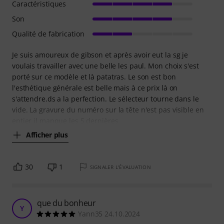
Caractéristiques
Son
Qualité de fabrication
Je suis amoureux de gibson et après avoir eut la sg je
voulais travailler avec une belle les paul. Mon choix s'est
porté sur ce modèle et là patatras. Le son est bon
l'esthétique générale est belle mais à ce prix là on
s'attendre.ds a la perfection. Le sélecteur tourne dans le
vide. La gravure du numéro sur la tête n'est pas visible en
entier il manque les 5 dernières
Afficher plus
30
1
SIGNALER L'ÉVALUATION
que du bonheur
Y
Yann35 24.10.2024