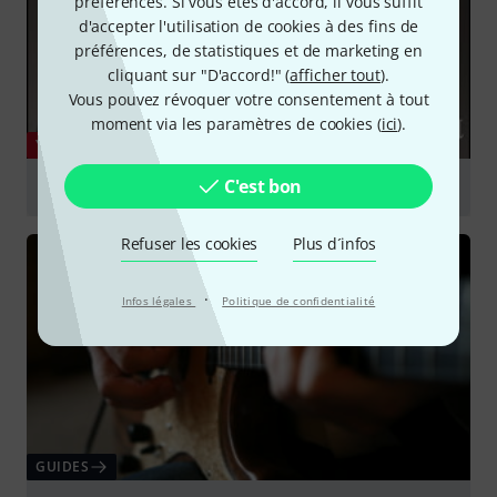
préférences. Si vous êtes d'accord, il vous suffit
d'accepter l'utilisation de cookies à des fins de
préférences, de statistiques et de marketing en
cliquant sur "D'accord!" (
afficher tout
).
Vous pouvez révoquer votre consentement à tout
moment via les paramètres de cookies (
ici
).
YOUTUBE
C'est bon
Icons: Noel Gallagher of Oasis
Jouer
Refuser les cookies
Plus d´infos
·
Infos légales
Politique de confidentialité
GUIDES