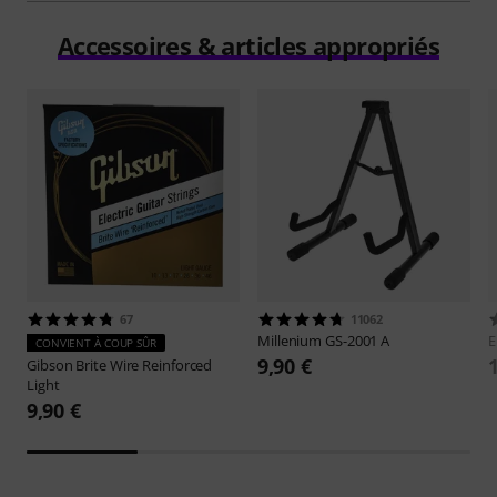
Accessoires & articles appropriés
67
11062
Millenium
GS-2001 A
E
CONVIENT À COUP SÛR
9,90 €
Gibson
Brite Wire Reinforced
Light
9,90 €